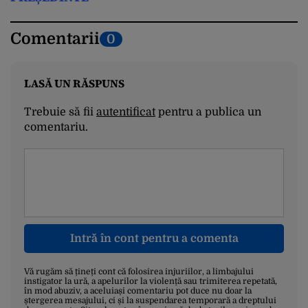
Comentarii
0
LASĂ UN RĂSPUNS
Trebuie să fii
autentificat
pentru a publica un
comentariu.
Intră în cont pentru a comenta
Vă rugăm să țineți cont că folosirea injuriilor, a limbajului
instigator la ură, a apelurilor la violență sau trimiterea repetată,
în mod abuziv, a aceluiași comentariu pot duce nu doar la
ștergerea mesajului, ci și la suspendarea temporară a dreptului