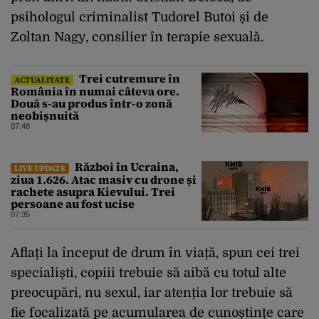
psihologul criminalist Tudorel Butoi și de
Zoltan Nagy, consilier în terapie sexuală.
Trei cutremure în
ACTUALITATE
România în numai câteva ore.
Două s-au produs într-o zonă
neobișnuită
07:48
Război în Ucraina,
LIVE UPDATE
ziua 1.626. Atac masiv cu drone și
rachete asupra Kievului. Trei
persoane au fost ucise
07:35
Aflați la început de drum în viață, spun cei trei
specialiști, copiii trebuie să aibă cu totul alte
preocupări, nu sexul, iar atenția lor trebuie să
fie focalizată pe acumularea de cunoștințe care