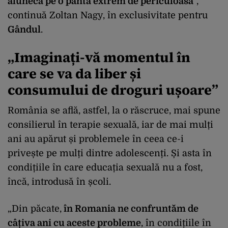
alunecă pe o pantă extrem de periculoasă
”,
continuă Zoltan Nagy, în exclusivitate pentru
Gândul
.
„Imaginați-vă momentul în
care se va da liber și
consumului de droguri ușoare”
România se află, astfel, la o răscruce, mai spune
consilierul în terapie sexuală, iar de mai mulți
ani au apărut și problemele în ceea ce-i
privește pe mulți dintre adolescenți. Și asta în
condițiile în care educația sexuală nu a fost,
încă, introdusă în școli.
„Din păcate,
în Romania ne confruntăm de
câțiva ani cu aceste probleme
, în condițiile în