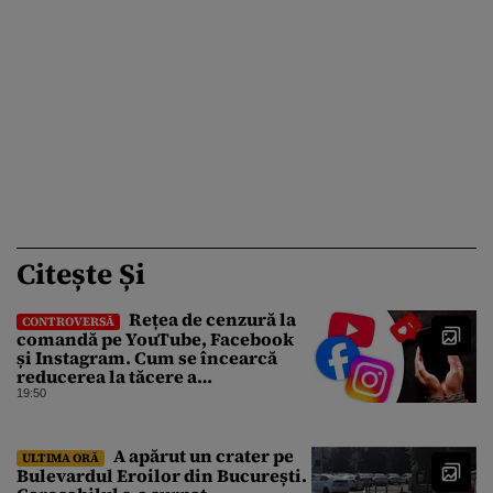
Citește Și
Rețea de cenzură la
CONTROVERSĂ
comandă pe YouTube, Facebook
și Instagram. Cum se încearcă
reducerea la tăcere a
investigațiilor de presă de pe
19:50
social media
A apărut un crater pe
ULTIMA ORĂ
Bulevardul Eroilor din București.