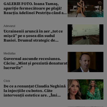
GALERIE FOTO. Ioana Tamaş,
apariție fermecătoare pe plajă!
Reacția Adelinei Pestrițu când a
văzut-o
Adevarul
Ucrainenii aruncă în aer „tot ce
mișcă” pe o șosea din sudul
Rusiei. Drumul strategic de
aprovizionare către Crimeea este
controlat complet
Mediafax
Guvernul ascunde recesiunea.
Câciu: „Mint și prezintă denaturat
lucrurile”
Click
De ce a renunțat Claudia Neghină
la injecțiile cu botox. Câte
intervenții estetice are. „Îmi
îngheață fața”