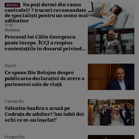
Nu poți dormi din cauza
SOCIAL
caniculei? 7 trucuri recomandate
de specialiști pentru un somn mai
odihnitor
17:01
Mediafax
Procesul lui Călin Georgescu
poate începe. ÎCCJ a respins
contestațiile în dosarul privind
lovitura de stat
Digi24
Ce spune Ilie Bolojan despre
publicarea declarației de avere a
partenerei sale de viață
Cancan.ro
Valentin Sanfira o acuză pe
Codruța de adulter? 'Am iubit doi
ochi ce m-au înșelat!'
Prosport.ro