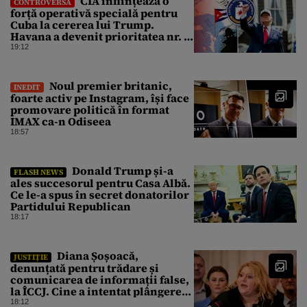
CIA înființează o
CONTROVERSĂ
forță operativă specială pentru
Cuba la cererea lui Trump.
Havana a devenit prioritatea nr. 1
alături de China, Iran și Rusia
19:12
Noul premier britanic,
INEDIT
foarte activ pe Instagram, își face
promovare politică în format
IMAX ca-n Odiseea
18:57
Donald Trump și-a
FLASH NEWS
ales succesorul pentru Casa Albă.
Ce le-a spus în secret donatorilor
Partidului Republican
18:17
Diana Șoșoacă,
JUSTIȚIE
denunțată pentru trădare și
comunicarea de informații false,
la ÎCCJ. Cine a intentat plângerea
penală
18:12