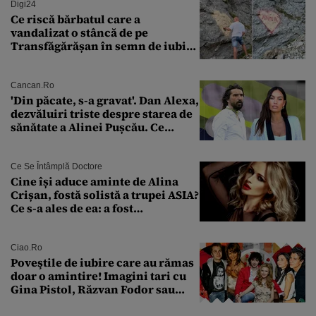
Digi24
Ce riscă bărbatul care a
vandalizat o stâncă de pe
Transfăgărășan în semn de iubire
față de „Anna”
Cancan.ro
'Din păcate, s-a gravat'. Dan Alexa,
dezvăluiri triste despre starea de
sănătate a Alinei Pușcău. Ce
discuție au avut cu două zile în
urmă
Ce Se Întâmplă Doctore
Cine își aduce aminte de Alina
Crișan, fostă solistă a trupei ASIA?
Ce s-a ales de ea: a fost
condamnată la închisoare cu
suspendare. Ce acuzații i se aduc
Ciao.ro
Poveştile de iubire care au rămas
doar o amintire! Imagini tari cu
Gina Pistol, Răzvan Fodor sau
Andra Măruţă şi foştii parteneri