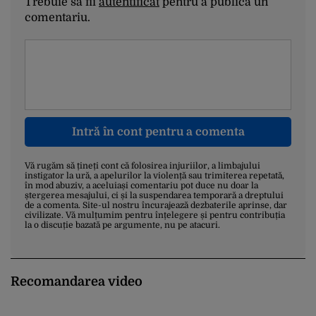
Trebuie să fii
autentificat
pentru a publica un
comentariu.
Intră în cont pentru a comenta
Vă rugăm să țineți cont că folosirea injuriilor, a limbajului
instigator la ură, a apelurilor la violență sau trimiterea repetată,
în mod abuziv, a aceluiași comentariu pot duce nu doar la
ștergerea mesajului, ci și la suspendarea temporară a dreptului
de a comenta. Site-ul nostru încurajează dezbaterile aprinse, dar
civilizate. Vă mulțumim pentru înțelegere și pentru contribuția
la o discuție bazată pe argumente, nu pe atacuri.
Recomandarea video