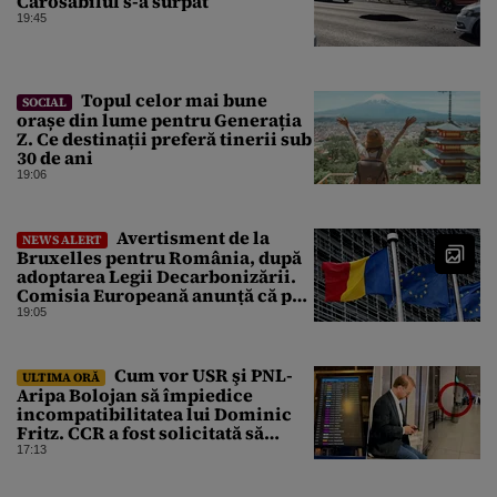
Carosabilul s-a surpat
19:45
Topul celor mai bune
SOCIAL
orașe din lume pentru Generația
Z. Ce destinații preferă tinerii sub
30 de ani
19:06
Avertisment de la
NEWS ALERT
Bruxelles pentru România, după
adoptarea Legii Decarbonizării.
Comisia Europeană anunță că pot
fi „consecințe financiare”
19:05
Cum vor USR şi PNL-
ULTIMA ORĂ
Aripa Bolojan să împiedice
incompatibilitatea lui Dominic
Fritz. CCR a fost solicitată să
intervină
17:13