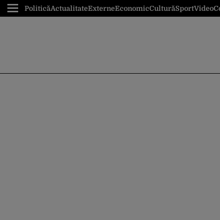
Politică
Actualitate
Externe
Economic
Cultură
Sport
Video
C