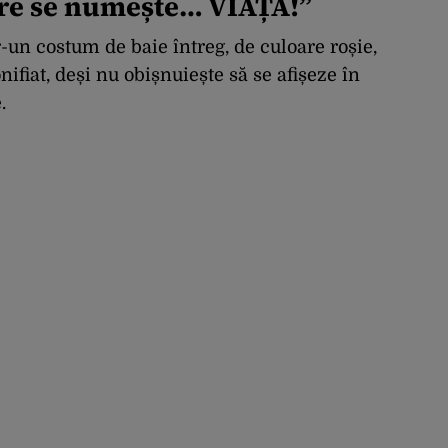
care se numește… VIAȚĂ!
”
r-un costum de baie întreg, de culoare roșie,
nifiat, deși nu obișnuiește să se afișeze în
.