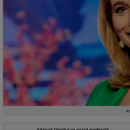
An
Adaugă Gândul ca sursă preferată