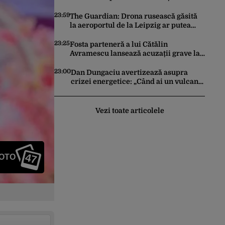
ceară pace. Ce rezultate a adus
operațiunea Kievului
23:59
The Guardian: Drona rusească găsită
la aeroportul de la Leipzig ar putea
constitui un act de escaladare a
tensiunilor NATO-Rusia
23:25
Fosta parteneră a lui Cătălin
Avramescu lansează acuzații grave la
adresa acestuia și explică de ce a
sesizat DIICOT: „Făcea baie complet
23:00
Dan Dungaciu avertizează asupra
dezbrăcat cu copiii”. Fostul consilier
crizei energetice: „Când ai un vulcan
prezidențial respinge acuzațiile
deasupra, nu stai să găsești soluții cu
leucoplast”
Vezi toate articolele
47
FOTO