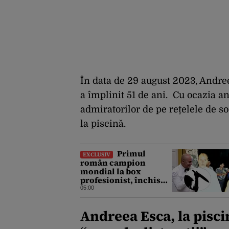
În data de 29 august 2023, Andree
a împlinit 51 de ani. Cu ocazia an
admiratorilor de pe rețelele de so
la piscină.
Primul
EXCLUSIV
român campion
mondial la box
profesionist, închis
pentru tentativă de
05:00
crimă. Bărbatul a
înjunghiat un alt
Andreea Esca, la pisci
interlop periculos