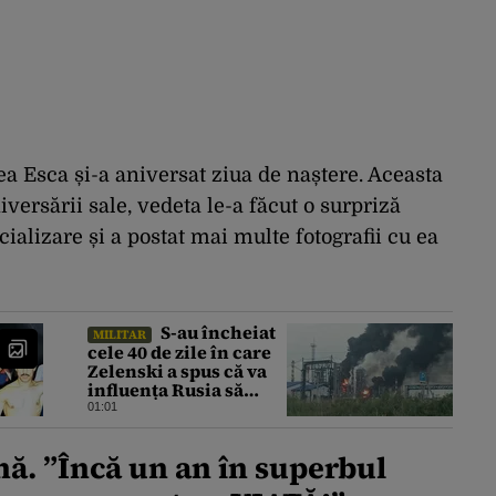
a Esca și-a aniversat ziua de naștere. Aceasta
iversării sale, vedeta le-a făcut o surpriză
cializare și a postat mai multe fotografii cu ea
S-au încheiat
MILITAR
cele 40 de zile în care
Zelenski a spus că va
influența Rusia să
ceară pace. Ce
01:01
rezultate a adus
operațiunea Kievului
nă. ”
Încă un an în superbul