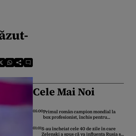
ăzut-
Cele Mai Noi
05:00
Primul român campion mondial la
box profesionist, închis pentru
tentativă de crimă. Bărbatul a
înjunghiat un alt interlop periculos
01:01
S-au încheiat cele 40 de zile în care
Zelenski a spus că va influența Rusia să