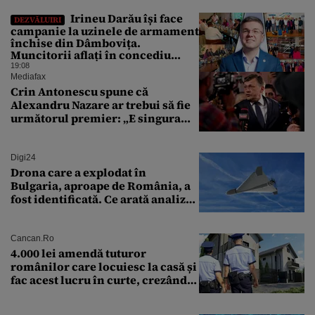
Irineu Darău își face
DEZVĂLUIRI
campanie la uzinele de armament
închise din Dâmbovița.
Muncitorii aflați în concediu
forțat din cauza lipsei comenzilor
19:08
au fost chemați de acasă pentru a
Mediafax
da mâna cu Ministrul Economiei
Crin Antonescu spune că
Alexandru Nazare ar trebui să fie
următorul premier: „E singura
soluție”
Digi24
Drona care a explodat în
Bulgaria, aproape de România, a
fost identificată. Ce arată analiza
preliminară a epavei
Cancan.ro
4.000 lei amendă tuturor
românilor care locuiesc la casă și
fac acest lucru în curte, crezând
că nu îi vede nimeni