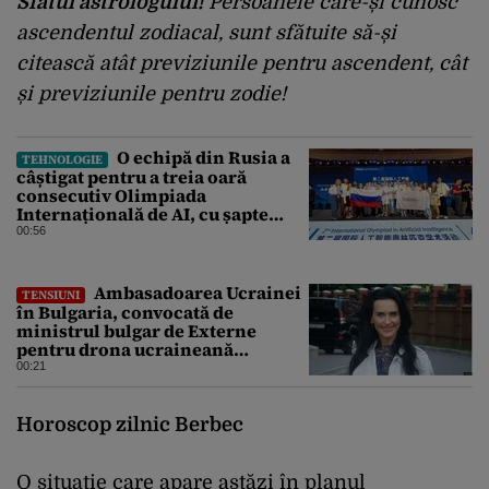
Sfatul astrologului!
Persoanele care-și cunosc
ascendentul zodiacal, sunt sfătuite să-și
citească atât previziunile pentru ascendent, cât
și previziunile pentru zodie!
O echipă din Rusia a
TEHNOLOGIE
câștigat pentru a treia oară
consecutiv Olimpiada
Internațională de AI, cu șapte
medalii din aur și una de bronz
00:56
Ambasadoarea Ucrainei
TENSIUNI
în Bulgaria, convocată de
ministrul bulgar de Externe
pentru drona ucraineană
prăbușită în apropierea
00:21
infrastructurii critice
Horoscop zilnic Berbec
O situație care apare astăzi în planul