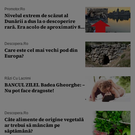
Promotor.ro
Nivelul extrem de scăzut al
Dunării a dus la o descoperire
rară. Era acolo de aproximativ 80
de ani
Descopera.ro
Care este cel mai vechi pod din
Europa?
Râzi Cu Lacrimi
BANCUL ZILEI. Badea Gheorghe: –
Nu pot face dragoste!
Descopera.ro
Câte alimente de origine vegetală
ar trebui să mâncăm pe
săptămână?