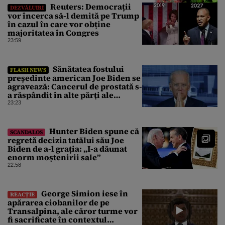
Reuters: Democrații
DEZVĂLUIRI
vor încerca să-l demită pe Trump
în cazul în care vor obține
majoritatea în Congres
23:59
Sănătatea fostului
FLASH NEWS
președinte american Joe Biden se
agravează: Cancerul de prostată s-
a răspândit în alte părți ale
corpului
23:23
Hunter Biden spune că
SCANDALOS
regretă decizia tatălui său Joe
Biden de a-l grația: „I-a dăunat
enorm moștenirii sale”
22:58
George Simion iese în
REACȚIE
apărarea ciobanilor de pe
Transalpina, ale căror turme vor
fi sacrificate în contextul