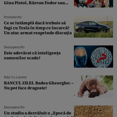
Gina Pistol, Răzvan Fodor sau
Andra Măruţă şi foştii parteneri
Promotor.ro
Ce se întâmplă dacă trebuie să
fugi cu Tesla în timp ce încarcă?
Un atac armat reaprinde discuția
Descopera.ro
Este adevărat că inteligența
oamenilor scade?
Râzi Cu Lacrimi
BANCUL ZILEI. Badea Gheorghe: –
Nu pot face dragoste!
Descopera.ro
Un studiu a dezvăluit o „Epocă de