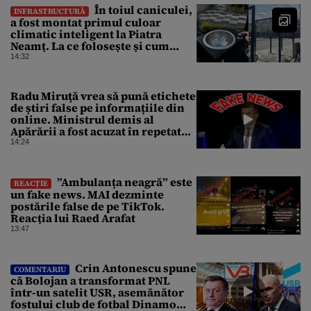
În toiul caniculei,
INFRASTRUCTURĂ
a fost montat primul culoar
climatic inteligent la Piatra
Neamț. La ce folosește și cum
arată
14:32
Radu Miruţă vrea să pună etichete
de știri false pe informațiile din
online. Ministrul demis al
Apărării a fost acuzat în repetate
rânduri că răspândeşte el însuși
14:24
dezinformări. Gândul trece în
revistă derapajele oficialului
”Ambulanța neagră” este
REACȚIE
un fake news. MAI dezminte
postările false de pe TikTok.
Reacția lui Raed Arafat
13:47
Crin Antonescu spune
COMENTARIU
că Bolojan a transformat PNL
într-un satelit USR, asemănător
fostului club de fotbal Dinamo