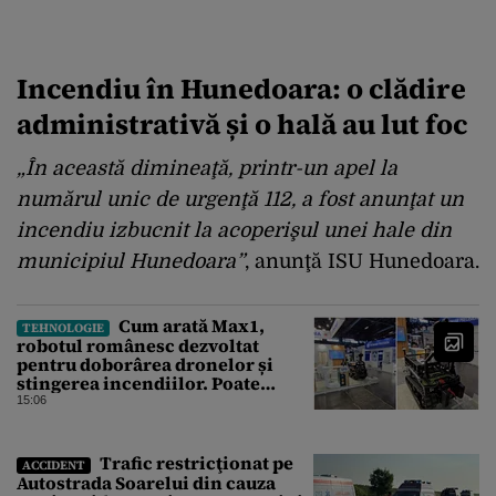
Incendiu în Hunedoara: o clădire
administrativă și o hală au lut foc
„În această dimineaţă, printr-un apel la
numărul unic de urgenţă 112, a fost anunţat un
incendiu izbucnit la acoperişul unei hale din
municipiul Hunedoara”
, anunţă ISU Hunedoara.
Cum arată Max1,
TEHNOLOGIE
robotul românesc dezvoltat
pentru doborârea dronelor și
stingerea incendiilor. Poate
transporta încărcături de până la
15:06
850 kg
Trafic restricţionat pe
ACCIDENT
Autostrada Soarelui din cauza