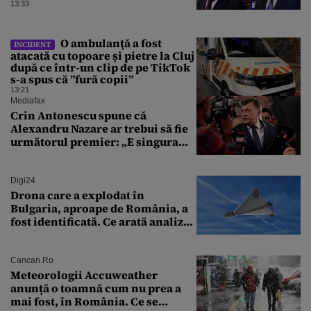
Victoria, care a aparținut Miliției
13:33
O ambulanţă a fost
INCIDENT
atacată cu topoare și pietre la Cluj
după ce într-un clip de pe TikTok
s-a spus că ”fură copii”
13:21
Mediafax
Crin Antonescu spune că
Alexandru Nazare ar trebui să fie
următorul premier: „E singura
soluție”
Digi24
Drona care a explodat în
Bulgaria, aproape de România, a
fost identificată. Ce arată analiza
preliminară a epavei
Cancan.ro
Meteorologii Accuweather
anunță o toamnă cum nu prea a
mai fost, în România. Ce se