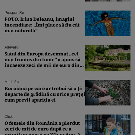
întâmplă în septembrie,
octombrie și noiembrie 2026, în
București. Pe ce dată ninge
Prosport.ro
FOTO. Irina Deleanu, imagini
incendiare: „Îmi place să fiu cât
mai naturală”
Adevarul
Satul din Europa desemnat „cel
mai frumos din lume” a ajuns să
încaseze zeci de mii de euro din
amenzi pentru parcare. De ce s-au
săturat localnicii de turiști
Mediafax
Buruiana pe care ar trebui să o ții
departe de grădină cu orice preț și
cum previi apariția ei
Click
O femeie din România a pierdut
zeci de mii de euro după ce a
primit un mesaj pe WhatsApp. A