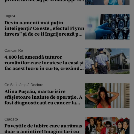
crezut că va moșteni 175.000 de
euro din Franța
Digi24
Devin oamenii mai puțin
inteligenți? Ce este „efectul Flynn
invers” și de ce îi îngrijorează pe
cercetători
Cancan.ro
4.000 lei amendă tuturor
românilor care locuiesc la casă și
fac acest lucru în curte, crezând
că nu îi vede nimeni
Ce Se Întâmplă Doctore
Alina Pușcău, mărturisire
sfâșietoare înainte de operație. A
fost diagnosticată cu cancer la
sân în metastază: „Este singurul
tratament care o să mă ajute să
îmi salvez viața”
Ciao.ro
Poveştile de iubire care au rămas
doar o amintire! Imagini tari cu