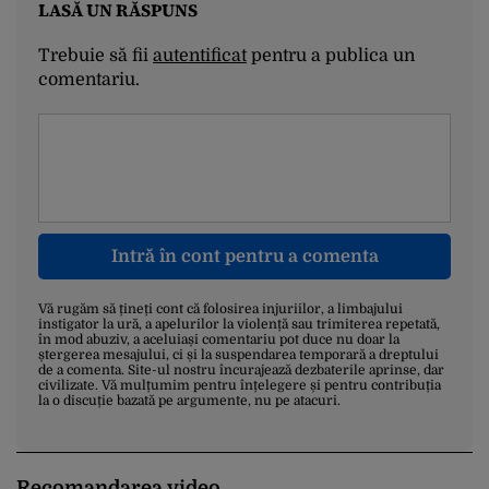
LASĂ UN RĂSPUNS
Trebuie să fii
autentificat
pentru a publica un
comentariu.
Intră în cont pentru a comenta
Vă rugăm să țineți cont că folosirea injuriilor, a limbajului
instigator la ură, a apelurilor la violență sau trimiterea repetată,
în mod abuziv, a aceluiași comentariu pot duce nu doar la
ștergerea mesajului, ci și la suspendarea temporară a dreptului
de a comenta. Site-ul nostru încurajează dezbaterile aprinse, dar
civilizate. Vă mulțumim pentru înțelegere și pentru contribuția
la o discuție bazată pe argumente, nu pe atacuri.
Recomandarea video