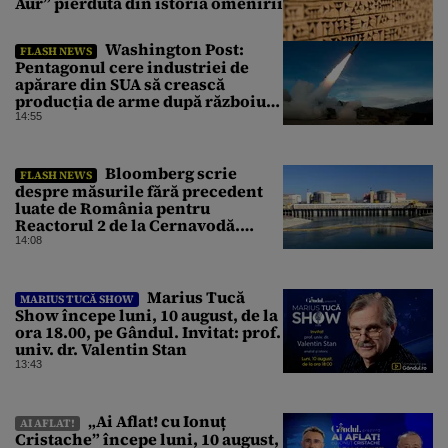
Aur” pierdută din istoria omenirii
Washington Post:
FLASH NEWS
Pentagonul cere industriei de
apărare din SUA să crească
producția de arme după războiul
cu Iranul
14:55
Bloomberg scrie
FLASH NEWS
despre măsurile fără precedent
luate de România pentru
Reactorul 2 de la Cernavodă.
Operațiunea a mai câștigat nouă
14:08
zile
Marius Tucă
MARIUS TUCĂ SHOW
Show începe luni, 10 august, de la
ora 18.00, pe Gândul. Invitat: prof.
univ. dr. Valentin Stan
13:43
„Ai Aflat! cu Ionuț
AI AFLAT!
Cristache” începe luni, 10 august,