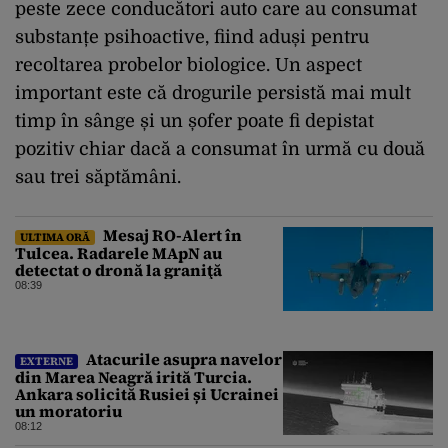
peste zece conducători auto care au consumat
substanțe psihoactive, fiind aduși pentru
recoltarea probelor biologice. Un aspect
important este că drogurile persistă mai mult
timp în sânge și un șofer poate fi depistat
pozitiv chiar dacă a consumat în urmă cu două
sau trei săptămâni.
Mesaj RO-Alert în
ULTIMA ORĂ
Tulcea. Radarele MApN au
detectat o dronă la graniţă
08:39
Atacurile asupra navelor
EXTERNE
din Marea Neagră irită Turcia.
Ankara solicită Rusiei și Ucrainei
un moratoriu
08:12