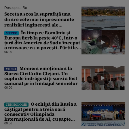
Descopera.ro
Seceta a scos la suprafață una
dintre cele mai impresionante
realizări inginerești ale
Imperiului Roman
În timp ce România și
METEO
Europa fierb la peste 40°C, într-o
țară din America de Sud a început
o ninsoare ca-n povești. Pârtiile
s-au umplut de schiori
06:00
Moment emoționant la
VIDEO
Starea Civilă din Clejani. Un
cuplu de îndrăgostiți surzi a fost
cununat prin limbajul semnelor
06:00
O echipă din Rusia a
TEHNOLOGIE
câștigat pentru a treia oară
consecutiv Olimpiada
Internațională de AI, cu șapte
medalii din aur și una de bronz
00:56