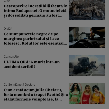
Click
Descoperire incredibilă făcută în
inima Budapestei. O motocicletă
și doi soldați germani au fost
găsiți în Dunăre
Digi24
Ce sunt punctele negre de pe
marginea parbrizului și la ce
folosesc. Rolul lor este esențial
pentru siguranța mașinii
Cancan.ro
ULTIMA ORĂ! A murit într-un
accident teribil!
Ce Se Întâmplă Doctore
Cum arată acum Julia Chelaru,
fosta membră a trupei Exotic! Și-a
etalat formele voluptoase, la
aproape 50 de ani