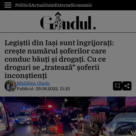
Politică
Actualitate
Externe
Economic
Legiștii din Iași sunt îngrijorați:
crește numărul șoferilor care
conduc băuți și drogați. Cu ce
droguri se „tratează” șoferii
inconștienți
Mădălina Olariu
Publicat:
29.06.2022, 15:25