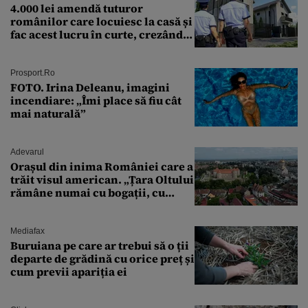
4.000 lei amendă tuturor
românilor care locuiesc la casă și
fac acest lucru în curte, crezând
că nu îi vede nimeni
Prosport.ro
FOTO. Irina Deleanu, imagini
incendiare: „Îmi place să fiu cât
mai naturală”
Adevarul
Orașul din inima României care a
trăit visul american. „Țara Oltului
rămâne numai cu bogații, cu
babele, cu moșnegii și cu
sărăntocii”
Mediafax
Buruiana pe care ar trebui să o ții
departe de grădină cu orice preț și
cum previi apariția ei