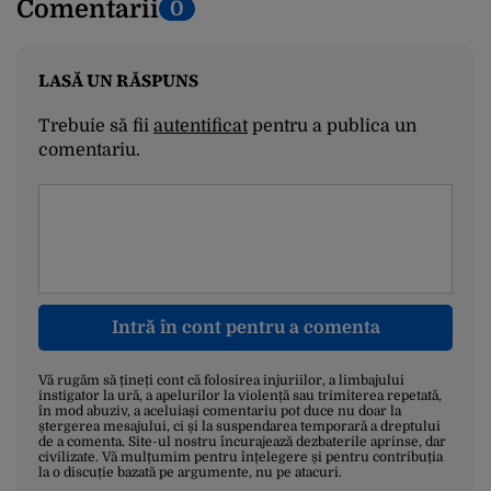
Comentarii
0
LASĂ UN RĂSPUNS
Trebuie să fii
autentificat
pentru a publica un
comentariu.
Intră în cont pentru a comenta
Vă rugăm să țineți cont că folosirea injuriilor, a limbajului
instigator la ură, a apelurilor la violență sau trimiterea repetată,
în mod abuziv, a aceluiași comentariu pot duce nu doar la
ștergerea mesajului, ci și la suspendarea temporară a dreptului
de a comenta. Site-ul nostru încurajează dezbaterile aprinse, dar
civilizate. Vă mulțumim pentru înțelegere și pentru contribuția
la o discuție bazată pe argumente, nu pe atacuri.