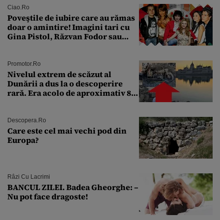
Ciao.ro
Poveştile de iubire care au rămas
doar o amintire! Imagini tari cu
Gina Pistol, Răzvan Fodor sau
Andra Măruţă şi foştii parteneri
Promotor.ro
Nivelul extrem de scăzut al
Dunării a dus la o descoperire
rară. Era acolo de aproximativ 80
de ani
Descopera.ro
Care este cel mai vechi pod din
Europa?
Râzi Cu Lacrimi
BANCUL ZILEI. Badea Gheorghe: –
Nu pot face dragoste!