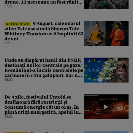
drone. 13 persoane au fost rănite
și mai multe clădiri, incendiate
07:35
9 August, calendarul
ACTUALITATE
zilei: Este asasinată Sharon Tate.
Whitney Houston ar fi împlinit 63
de ani
07:15
Unde au dispărut banii din PNRR
destinați noilor centrale pe gaze?
România și-a închis centralele pe
cărbune în ritm galopant, dar nu
a pus nimic în loc. 20 milioane de
06:00
euro s-au dus pe apa sâmbetei
De 4 zile, festivalul Untold se
desfășoară fără restricții și
consumă energie cât un oraș. În
plină criză energetică, apelul lui
Bolojan de economisire a
05:00
energiei nu s-a auzit la Cluj, în
orașul condus de colegul de
partid, Emil Boc