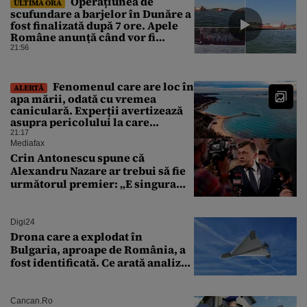
Operațiunea de
ULTIMA ORĂ
scufundare a barjelor în Dunăre a
fost finalizată după 7 ore. Apele
Române anunță când vor fi
simțite efectele
21:56
Fenomenul care are loc în
ALERTĂ
apa mării, odată cu vremea
caniculară. Experții avertizează
asupra pericolului la care
oamenii pot fi expuși
21:17
Mediafax
Crin Antonescu spune că
Alexandru Nazare ar trebui să fie
următorul premier: „E singura
soluție”
Digi24
Drona care a explodat în
Bulgaria, aproape de România, a
fost identificată. Ce arată analiza
preliminară a epavei
Cancan.ro