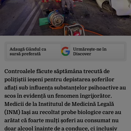
Adaugă Gândul ca
Urmărește-ne în
sursă preferată
Discover
Controalele făcute săptămâna trecută de
polițiștii ieșeni pentru depistarea șoferilor
aflați sub influența substanțelor psihoactive au
scos în evidență un fenomen îngrijorător.
Medicii de la Institutul de Medicină Legală
(INM) Iași au recoltat probe biologice care au
arătat că foarte mulți șoferi au consumat nu
doar alcool înainte de a conduce, ci inclusiv