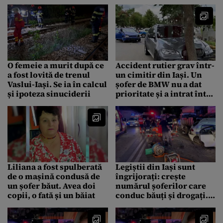
mai fusese pornită de un
care 12 adolescenți
an
O femeie a murit după ce
Accident rutier grav într-
a fost lovită de trenul
un cimitir din Iași. Un
Vaslui-Iași. Se ia în calcul
șofer de BMW nu a dat
și ipoteza sinuciderii
prioritate și a intrat într-
o altă mașină, apoi a sărit
peste cavouri | VIDEO &
FOTO
Liliana a fost spulberată
Legiștii din Iași sunt
de o mașină condusă de
îngrijorați: crește
un șofer băut. Avea doi
numărul șoferilor care
copii, o fată și un băiat
conduc băuți și drogați.
Cu ce droguri se
„tratează” șoferii