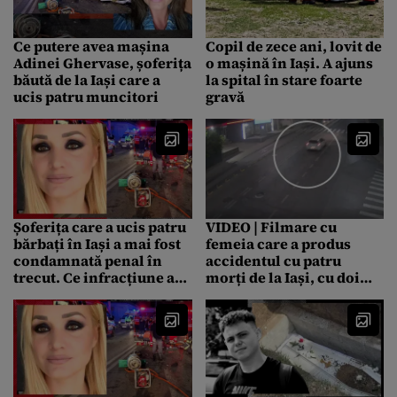
Ce putere avea mașina
Copil de zece ani, lovit de
Adinei Ghervase, șoferița
o mașină în Iași. A ajuns
băută de la Iași care a
la spital în stare foarte
ucis patru muncitori
gravă
Șoferița care a ucis patru
VIDEO | Filmare cu
bărbați în Iași a mai fost
femeia care a produs
condamnată penal în
accidentul cu patru
trecut. Ce infracțiune ar
morți de la Iași, cu doi
fi comis Adina Ghervase
kilometri înainte de
locul cumplitei tragedii.
Cu ce viteză circula