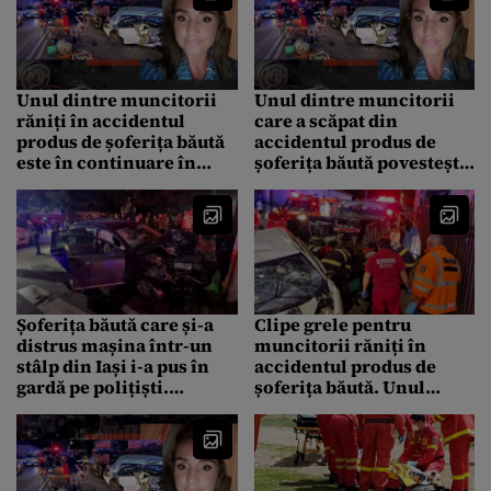
inconștienți
Unul dintre muncitorii
Unul dintre muncitorii
răniți în accidentul
care a scăpat din
produs de șoferița băută
accidentul produs de
este în continuare în
șoferița băută povestește
spital și urmează să mai
clipele de groază trăite:
treacă printr-o operație
„Aș vrea să pot uita. Am
văzut mașina cum vine
spre noi”
Șoferița băută care și-a
Clipe grele pentru
distrus mașina într-un
muncitorii răniți în
stâlp din Iași i-a pus în
accidentul produs de
gardă pe polițiști.
șoferița băută. Unul
Controale ample în
dintre ei a rămas fără
weekend în tot județul
splină
Iași, au fost testați 1.600
de șoferi