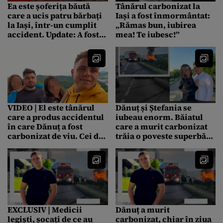
Ea este șoferița băută
Tânărul carbonizat la
care a ucis patru bărbați
Iași a fost înmormântat:
la Iași, într-un cumplit
„Rămas bun, iubirea
accident. Update: A fost
mea! Te iubesc!”
reținută 24 de ore
VIDEO | El este tânărul
Dănuț și Ștefania se
care a produs accidentul
iubeau enorm. Băiatul
în care Dănuț a fost
care a murit carbonizat
carbonizat de viu. Cei doi
trăia o poveste superbă
erau buni prieteni
de dragoste: „Îl iubesc
foarte mult”
EXCLUSIV | Medicii
Dănuț a murit
legiști, șocați de ce au
carbonizat, chiar în ziua