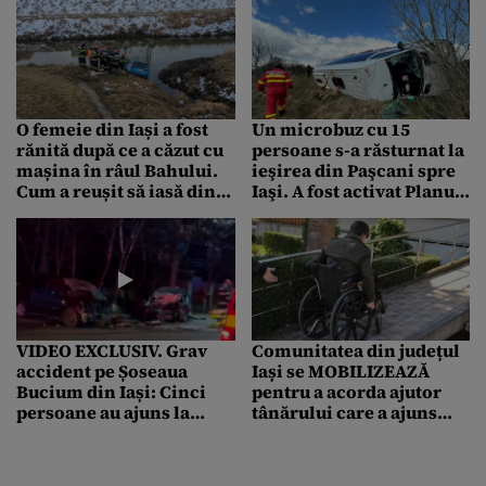
O femeie din Iași a fost
Un microbuz cu 15
rănită după ce a căzut cu
persoane s-a răsturnat la
mașina în râul Bahului.
ieşirea din Paşcani spre
Cum a reușit să iasă din
Iaşi. A fost activat Planul
autoturism înainte de
Roșu, iar două femei au
sosirea pompierilor
fost duse la spital
VIDEO EXCLUSIV. Grav
Comunitatea din județul
accident pe Șoseaua
Iași se MOBILIZEAZĂ
Bucium din Iași: Cinci
pentru a acorda ajutor
persoane au ajuns la
tânărului care a ajuns
spital / Doi șoferi de 19
invalid în urma
ani s-au ciocnit frontal
accidentului de la
Bivolari