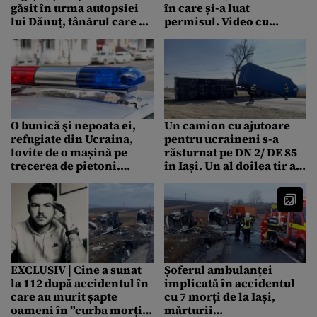
găsit în urma autopsiei
în care și-a luat
lui Dănuț, tânărul care a
permisul. Video cu
sfârșit carbonizat: „Rar
momentul cumplit în
se întâlnește așa ceva
care mașina se izbește de
într-un accident”
copac
O bunică şi nepoata ei,
Un camion cu ajutoare
refugiate din Ucraina,
pentru ucraineni s-a
lovite de o mașină pe
răsturnat pe DN 2/ DE 85
trecerea de pietoni.
în Iași. Un al doilea tir a
Poliția continuă
rămas blocat, când
cercetările
încerca să îl ocolească
EXCLUSIV | Cine a sunat
Șoferul ambulanței
la 112 după accidentul în
implicată în accidentul
care au murit șapte
cu 7 morți de la Iași,
oameni în ”curba morții”
mărturii