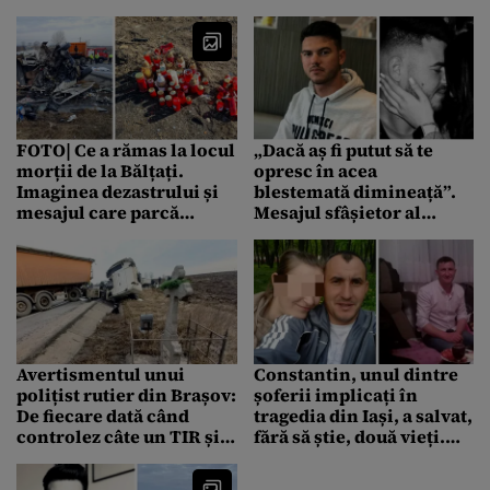
de la Bălțați. ”Ar trebui să
cutremurătoare:
se audă când le spun că
„Puneam mâna pe unul,
era polei pe jos”
mort, pe altul, rece,
mort”
FOTO| Ce a rămas la locul
„Dacă aș fi putut să te
morții de la Bălțați.
opresc în acea
Imaginea dezastrului și
blestemată dimineață”.
mesajul care parcă
Mesajul sfâșietor al
prevestește o tragedie
Alexandrei, iubita
șoferului mort în
accidentul din Iași
Avertismentul unui
Constantin, unul dintre
polițist rutier din Brașov:
șoferii implicați în
De fiecare dată când
tragedia din Iași, a salvat,
controlez câte un TIR și îl
fără să știe, două vieți.
găsesc pe șofer cu un alt
„Dacă oprea, îi omora și
card, de tot atâtea ori se
pe ei”