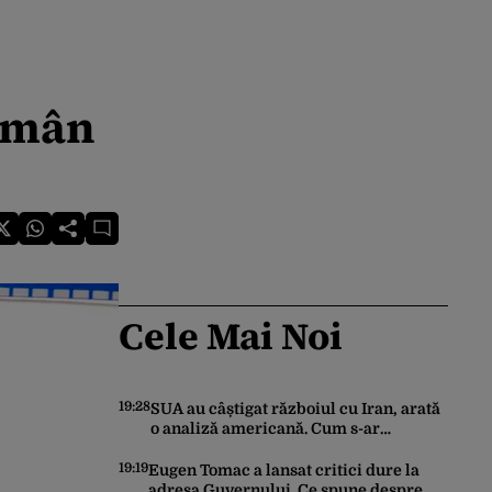
rămân
Cele Mai Noi
19:28
SUA au câștigat războiul cu Iran, arată
o analiză americană. Cum s-ar
schimba toată arhitectura de
securitate din Orientul Mijlociu
19:19
Eugen Tomac a lansat critici dure la
adresa Guvernului. Ce spune despre