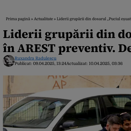
Prima pagină
»
Actualitate
»
Liderii grupării din dosarul „Puciul eșua
Liderii grupării din d
în AREST preventiv. De
Ruxandra Radulescu
Publicat:
09.04.2025, 13:24
Actualizat:
10.04.2025, 03:36