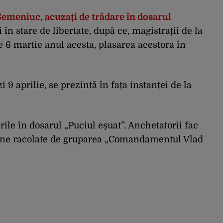
emeniuc, acuzați de trădare în dosarul
ți în stare de libertate, după ce, magistrații de la
e 6 martie anul acesta, plasarea acestora în
i 9 aprilie, se prezintă în fața instanței de la
ile în dosarul „Puciul eșuat”. Anchetatorii fac
soane racolate de gruparea „Comandamentul Vlad