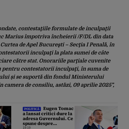
ondate, contestaţiile formulate de inculpaţii
c Marius împotriva încheierii /F/DL din data
Curtea de Apel Bucureşti – Secţia I Penală, în
ontestatorii inculpaţi la plata sumei de câte
iciare către stat. Onorariile parţiale cuvenite
 pentru contestatorii inculpaţi, în suma de
tului și se suportă din fondul Ministerului
în camera de consiliu, astăzi, 09 aprilie 2025”,
Eugen Tomac
POLITICĂ
a lansat critici dure la
adresa Guvernului. Ce
spune despre
fondurile alocate
19:19