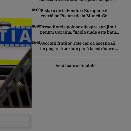
fondurile alocate partidelor politice de
la bugetul de stat
19:00
Pîslaru de la Fonduri Europene îl
ceartă pe Pîslaru de la Muncă. Ce
avertisment a lansat ministrul către el
însuși
18:46
Președintele polonez despre sprijinul
pentru Ucraina: ”Acolo unde este bătut
un moscal, Polonia ajută”
18:46
Avocații fraților Tate cer ca aceștia să
fie puși în libertate până la extrădare.
Cum este motivată solicitarea înaintată
instanței
Vezi toate articolele