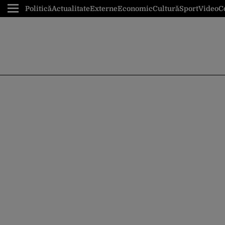
Politică
Actualitate
Externe
Economic
Cultură
Sport
Video
C