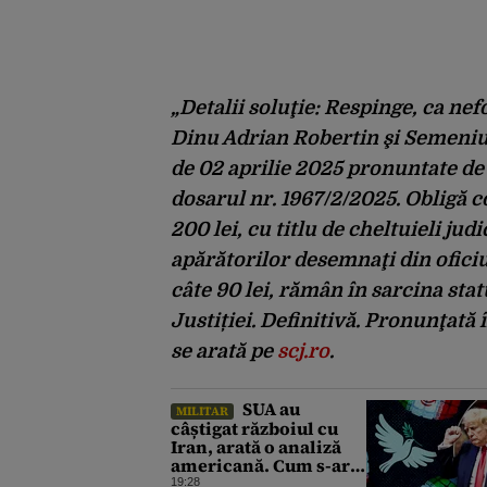
„Detalii soluţie: Respinge, ca nef
Dinu Adrian Robertin şi Semeniu
de 02 aprilie 2025 pronuntate de 
dosarul nr. 1967/2/2025. Obligă c
200 lei, cu titlu de cheltuieli jud
apărătorilor desemnaţi din oficiu
câte 90 lei, rămân în sarcina sta
Justiției. Definitivă. Pronunţată 
se arată pe
scj.ro
.
SUA au
MILITAR
câștigat războiul cu
Iran, arată o analiză
americană. Cum s-ar
schimba toată
19:28