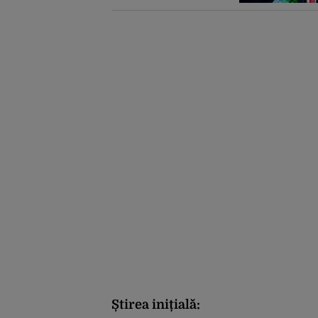
arhitectura de
securitate din
Orientul Mijlociu
Știrea inițială: