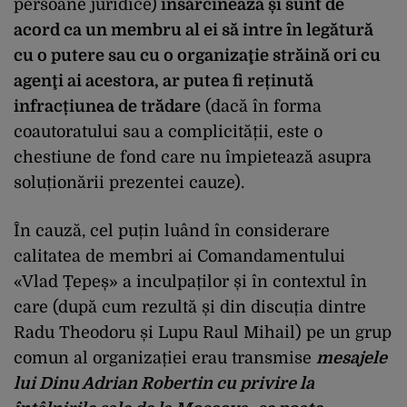
persoane juridice)
însărcinează și sunt de
acord ca un membru al ei să intre în legătură
cu o putere sau cu o organizaţie străină ori cu
agenţi ai acestora, ar putea fi reținută
infracțiunea de trădare
(dacă în forma
coautoratului sau a complicității, este o
chestiune de fond care nu împietează asupra
soluționării prezentei cauze).
În cauză, cel puțin luând în considerare
calitatea de membri ai Comandamentului
«Vlad Țepeș» a inculpaților și în contextul în
care (după cum rezultă și din discuția dintre
Radu Theodoru și Lupu Raul Mihail) pe un grup
comun al organizației erau transmise
mesajele
lui Dinu Adrian Robertin cu privire la