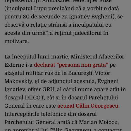
reprezentanții Ambasadei Federației Ruse
(inculpatul Lupu precizând că a vorbit o dată
pentru 20 de secunde cu Ignatiev Evgheni), se
observă o relație strânsă a inculpatului cu
acesta din urmă”, a reținut judecătorul în
motivare.
La începutul lunii martie, Ministerul Afacerilor
Externe i-a
declarat ”persona non grata”
pe
atașatul militar rus de la București, Victor
Makovskiy, și de adjunctul acestuia, Evgheni
Ignatiev, ofițer GRU, al cărui nume apare atât în
dosarul DIICOT, cât și în dosarul Parchetului
General în care este
acuzat Călin Georgescu
.
Interceptările telefonice din dosarul
Parchetului General arată că Marian Motocu,
un apropiat al lui Călin Georgescu, a contactat