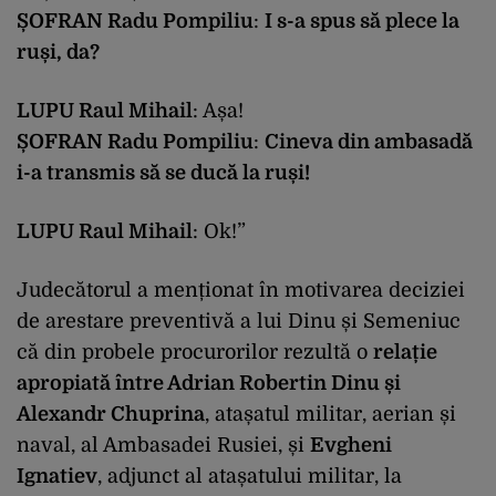
ȘOFRAN Radu Pompiliu
:
I s-a spus să plece la
ruși, da?
LUPU Raul Mihail
: Așa!
ȘOFRAN Radu Pompiliu
:
Cineva din ambasadă
i-a transmis să se ducă la ruși!
LUPU Raul Mihail
: Ok!”
Judecătorul a menționat în motivarea deciziei
de arestare preventivă a lui Dinu și Semeniuc
că din probele procurorilor rezultă o
relație
apropiată între Adrian Robertin Dinu și
Alexandr Chuprina
, atașatul militar, aerian și
naval, al Ambasadei Rusiei, și
Evgheni
Ignatiev
, adjunct al atașatului militar, la