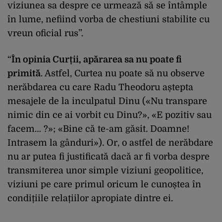
viziunea sa despre ce urmează să se întâmple
în lume, nefiind vorba de chestiuni stabilite cu
vreun oficial rus”.
“
În opinia Curții, apărarea sa nu poate fi
primită
. Astfel, Curtea nu poate să nu observe
nerăbdarea cu care Radu Theodoru aștepta
mesajele de la inculpatul Dinu («Nu transpare
nimic din ce ai vorbit cu Dinu?», «E pozitiv sau
facem… ?»; «Bine că te-am găsit. Doamne!
Intrasem la gânduri»). Or, o astfel de nerăbdare
nu ar putea fi justificată dacă ar fi vorba despre
transmiterea unor simple viziuni geopolitice,
viziuni pe care primul oricum le cunoștea în
condițiile relațiilor apropiate dintre ei.