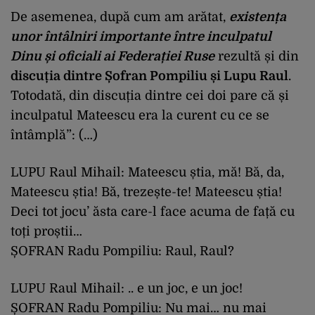
De asemenea, după cum am arătat,
existența
unor întâlniri importante între inculpatul
Dinu și oficiali ai Federației Ruse
rezultă și din
discuția dintre Șofran Pompiliu și Lupu Raul
.
Totodată, din discuția dintre cei doi pare că și
inculpatul Mateescu era la curent cu ce se
întâmplă”: (…)
LUPU Raul Mihail: Mateescu știa, mă! Bă, da,
Mateescu știa! Bă, trezește-te! Mateescu știa!
Deci tot jocu’ ăsta care-l face acuma de față cu
toți proștii…
ȘOFRAN Radu Pompiliu: Raul, Raul?
LUPU Raul Mihail: .. e un joc, e un joc!
ȘOFRAN Radu Pompiliu: Nu mai… nu mai