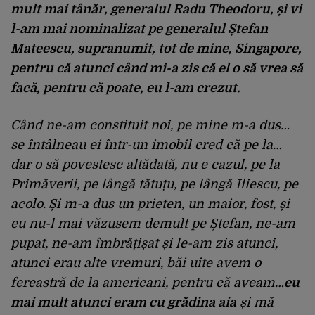
mult mai tânăr, generalul Radu Theodoru, și vi
l-am mai nominalizat pe generalul Ștefan
Mateescu, supranumit, tot de mine, Singapore,
pentru că atunci când mi-a zis că el o să vrea să
facă, pentru că poate, eu l-am crezut.
Când ne-am constituit noi, pe mine m-a dus…
se întâlneau ei într-un imobil cred că pe la…
dar o să povestesc altădată, nu e cazul, pe la
Primăverii, pe lângă tătuțu, pe lângă Iliescu, pe
acolo.
Și m-a dus un prieten, un maior, fost, și
eu nu-l mai văzusem demult pe Ștefan, ne-am
pupat, ne-am îmbrățișat și le-am zis atunci,
atunci erau alte vremuri, băi uite avem o
fereastră de la americani, pentru că aveam…
eu
mai mult atunci eram cu grădina aia
și mă