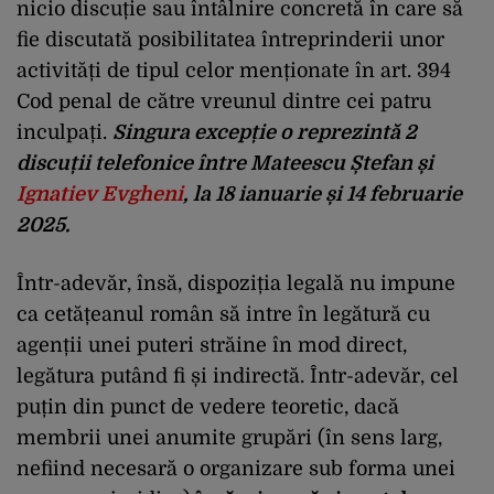
nicio discuție sau întâlnire concretă în care să
fie discutată posibilitatea întreprinderii unor
activități de tipul celor menționate în art. 394
Cod penal de către vreunul dintre cei patru
inculpați.
Singura excepție o reprezintă 2
discuții telefonice între Mateescu Ștefan și
Ignatiev Evgheni
, la 18 ianuarie și 14 februarie
2025.
Într-adevăr, însă, dispoziția legală nu impune
ca cetățeanul român să intre în legătură cu
agenții unei puteri străine în mod direct,
legătura putând fi și indirectă. Într-adevăr, cel
puțin din punct de vedere teoretic, dacă
membrii unei anumite grupări (în sens larg,
nefiind necesară o organizare sub forma unei