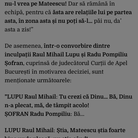
nu-l vrea pe Mateescu!
Dar să rămână în
echipă, pentru că
ăsta are relațiile lui pe partea
asta, în zona asta și nu poți să-l…
păi nu, da’
asta a zis!”
De asemenea,
într-o convorbire dintre
inculpații Raul Mihail Lupu și Radu Pompiliu
Șofran
, cuprinsă de judecătorul Curții de Apel
București în motivarea deciziei, sunt
menționate următoarele:
”LUPU Raul Mihail
:
Tu crezi că Dinu… Bă, Dinu
n-a plecat, mă, de tâmpit acolo!
ȘOFRAN Radu Pompiliu
: Bă…
LUPU Raul Mihail
:
Știa, Mateescu știa foarte