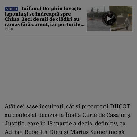
Taifunul Dolphin lovește
VIDEO
Japonia și se îndreaptă spre
China. Zeci de mii de clădiri au
rămas fără curent, iar porturile
au fost închise
14:18
Atât cei șase inculpați, cât și procurorii DIICOT
au contestat decizia la Înalta Curte de Casație și
Justiție, care în 18 martie a decis, definitiv, ca
Adrian Robertin Dinu și Marius Semeniuc să