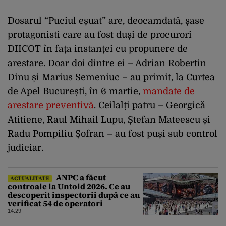
Dosarul “Puciul eșuat” are, deocamdată, șase
protagonisti care au fost duși de procurori
DIICOT în fața instanței cu propunere de
arestare. Doar doi dintre ei – Adrian Robertin
Dinu și Marius Semeniuc – au primit, la Curtea
de Apel București, în 6 martie,
mandate de
arestare preventivă
. Ceilalți patru – Georgică
Atitiene, Raul Mihail Lupu, Ștefan Mateescu și
Radu Pompiliu Șofran – au fost puși sub control
judiciar.
ANPC a făcut
ACTUALITATE
controale la Untold 2026. Ce au
descoperit inspectorii după ce au
verificat 54 de operatori
14:29