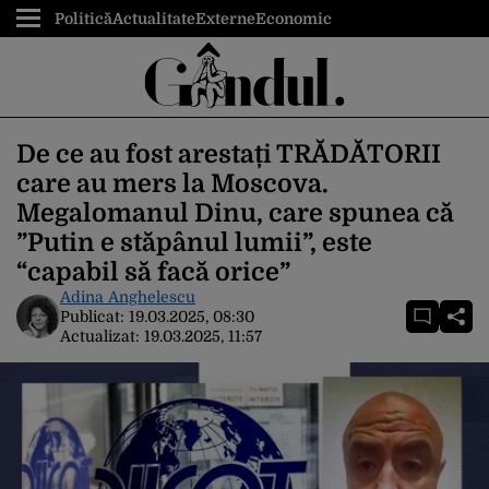
Politică
Actualitate
Externe
Economic
De ce au fost arestați TRĂDĂTORII
care au mers la Moscova.
Megalomanul Dinu, care spunea că
”Putin e stăpânul lumii”, este
“capabil să facă orice”
Adina Anghelescu
Publicat:
19.03.2025, 08:30
Actualizat:
19.03.2025, 11:57