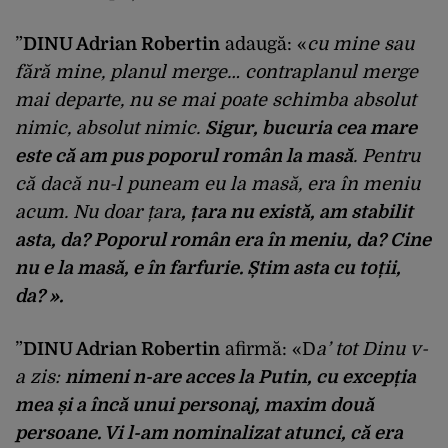
”
DINU Adrian Robertin
adaugă: «
cu mine sau
fără mine, planul merge… contraplanul merge
mai departe, nu se mai poate schimba absolut
nimic, absolut nimic.
Sigur, bucuria cea mare
este că am pus poporul român la masă
. Pentru
că dacă nu-l puneam eu la masă, era în meniu
acum. Nu doar țara
, țara nu există, am stabilit
asta, da? Poporul român era în meniu, da? Cine
nu e la masă, e în farfurie. Știm asta cu toții,
da? ».
”
DINU Adrian Robertin
afirmă: «D
a’ tot Dinu v-
a zis:
nimeni n-are acces la Putin, cu excepția
mea și a încă unui personaj, maxim două
persoane. Vi l-am nominalizat atunci, că era