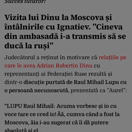
Succes tuturor!
”
Vizita lui Dinu la Moscova și
întâlnirile cu Ignatiev. ”
Cineva
din ambasadă i-a transmis să se
ducă la ruși”
Judecătorul a reținut în motivare că
relațiile pe
care le avea Adrian Robertin Dinu
cu
reprezentanți ai Federației Ruse rezultă și
dintr-o
discuție purtată de Raul Mihail Lupu cu
o persoană necunoscută
, prezentată ca ”Aurel”:
”LUPU Raul Mihail
:
Acuma vorbesc și io cu
voce tare ce cred io! Ăă, cumva când a fost la
Moscova, ăia i-au sugerat că îi dă putere
absolută și el…