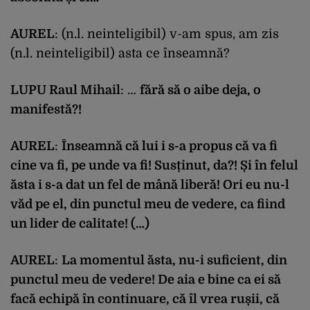
AUREL
: (n.l. neinteligibil) v-am spus, am zis
(n.l. neinteligibil) asta ce înseamnă?
LUPU Raul Mihail
: …
fără să o aibe deja, o
manifestă?!
AUREL
:
Înseamnă că lui i s-a propus că va fi
cine va fi, pe unde va fi! Susținut, da?! Și în felul
ăsta i s-a dat un fel de mână liberă! Ori eu nu-l
văd pe el, din punctul meu de vedere, ca fiind
un lider de calitate! (…)
AUREL
:
La momentul ăsta, nu-i suficient, din
punctul meu de vedere! De aia e bine ca ei să
facă echipă în continuare, că îl vrea rușii, că