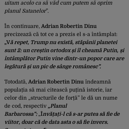
uitam acolo ca să văd cum putem să oprim
planul Satanelor
”.
În continuare,
Adrian Robertin
Dinu
precizează că tot ce a prezis el s-a întâmplat:
„V
ă
repet, Trump nu există, stăpânii planetei
sunt 2: un creștin ortodox și îl cheamă Putin,
și
întâmplător Putin vine dintr-un popor care are
legătură și un pic de sânge românesc”.
Totodată,
Adrian Robertin
Dinu
îndeamnă
populația să mai citească puțină istorie, iar
celor din „structurile de forță” le dă un nume
de cod, respectiv
„Planul
Barbarossa”:
„
Î
nvățați
-l că s-ar putea să fie de
viitor, doar că de data asta o să fie invers.