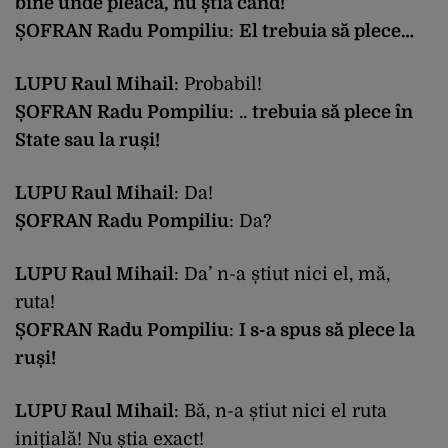
bine unde pleacă, nu știa când!
ȘOFRAN Radu Pompiliu
:
El trebuia să plece…
LUPU Raul Mihail
: Probabil!
ȘOFRAN Radu Pompiliu
: ..
trebuia să plece în
State sau la ruși!
LUPU Raul Mihail
: Da!
ȘOFRAN Radu Pompiliu
: Da?
LUPU Raul Mihail
: Da’ n-a știut nici el, mă,
ruta!
ȘOFRAN Radu Pompiliu
:
I s-a spus să plece la
ruși!
LUPU Raul Mihail
: Bă, n-a știut nici el ruta
inițială! Nu știa exact!