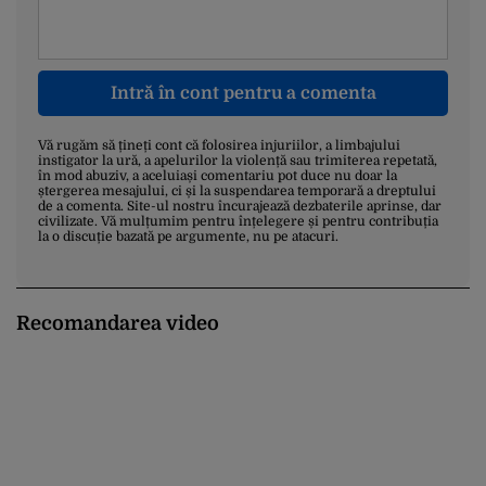
Intră în cont pentru a comenta
Vă rugăm să țineți cont că folosirea injuriilor, a limbajului
instigator la ură, a apelurilor la violență sau trimiterea repetată,
în mod abuziv, a aceluiași comentariu pot duce nu doar la
ștergerea mesajului, ci și la suspendarea temporară a dreptului
de a comenta. Site-ul nostru încurajează dezbaterile aprinse, dar
civilizate. Vă mulțumim pentru înțelegere și pentru contribuția
la o discuție bazată pe argumente, nu pe atacuri.
Recomandarea video