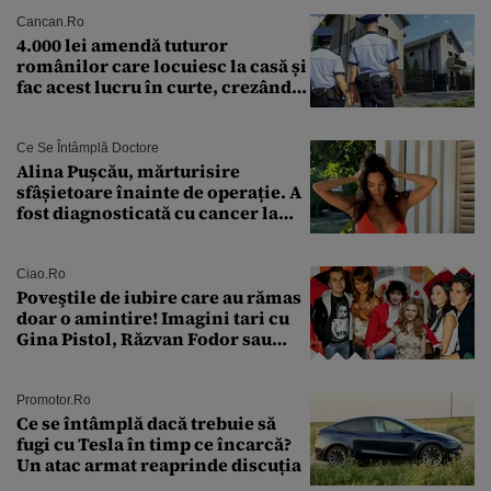
Cancan.ro
4.000 lei amendă tuturor
românilor care locuiesc la casă și
fac acest lucru în curte, crezând
că nu îi vede nimeni
Ce Se Întâmplă Doctore
Alina Pușcău, mărturisire
sfâșietoare înainte de operație. A
fost diagnosticată cu cancer la
sân în metastază: „Este singurul
tratament care o să mă ajute să
îmi salvez viața”
Ciao.ro
Poveştile de iubire care au rămas
doar o amintire! Imagini tari cu
Gina Pistol, Răzvan Fodor sau
Andra Măruţă şi foştii parteneri
Promotor.ro
Ce se întâmplă dacă trebuie să
fugi cu Tesla în timp ce încarcă?
Un atac armat reaprinde discuția