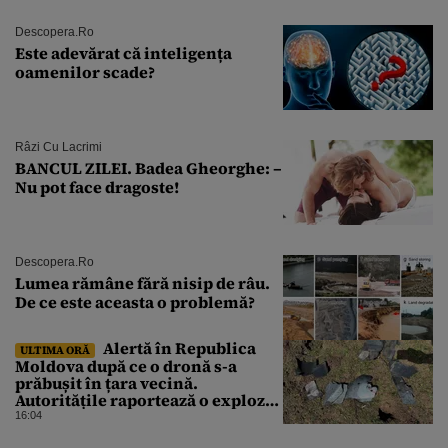
Descopera.ro
Este adevărat că inteligența
oamenilor scade?
Râzi Cu Lacrimi
BANCUL ZILEI. Badea Gheorghe: –
Nu pot face dragoste!
Descopera.ro
Lumea rămâne fără nisip de râu.
De ce este aceasta o problemă?
Alertă în Republica
ULTIMA ORĂ
Moldova după ce o dronă s-a
prăbușit în țara vecină.
Autoritățile raportează o explozie
urmată de incendiu
16:04