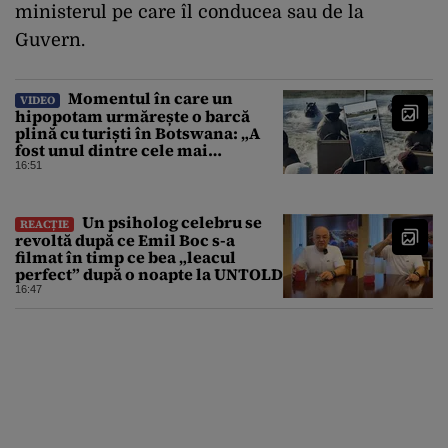
ministerul pe care îl conducea sau de la
Guvern.
Momentul în care un
VIDEO
hipopotam urmărește o barcă
plină cu turiști în Botswana: „A
fost unul dintre cele mai
înfricoșătoare momente”
16:51
Un psiholog celebru se
REACȚIE
revoltă după ce Emil Boc s-a
filmat în timp ce bea „leacul
perfect” după o noapte la UNTOLD
16:47