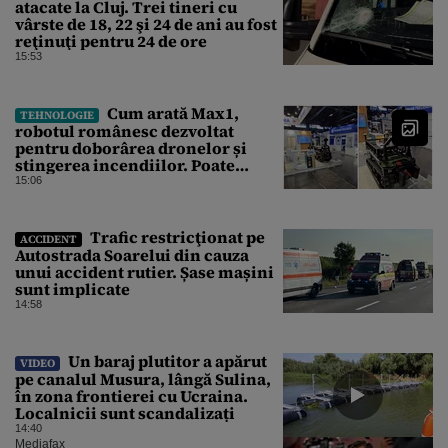
atacate la Cluj. Trei tineri cu
vârste de 18, 22 şi 24 de ani au fost
reţinuţi pentru 24 de ore
15:53
Cum arată Max1,
TEHNOLOGIE
robotul românesc dezvoltat
pentru doborârea dronelor și
stingerea incendiilor. Poate
transporta încărcături de până la
15:06
850 kg
Trafic restricţionat pe
ACCIDENT
Autostrada Soarelui din cauza
unui accident rutier. Șase mașini
sunt implicate
14:58
Un baraj plutitor a apărut
VIDEO
pe canalul Musura, lângă Sulina,
în zona frontierei cu Ucraina.
Localnicii sunt scandalizați
14:40
Mediafax