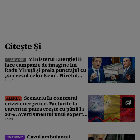
Citește Și
Ministerul Energiei îi
CAMPANIE
face campanie de imagine lui
Radu Miruță și preia punctajul cu
„succesul celor 8 cm”. Nivelul
Dunării a crescut cu 4 cm
16:27
Scenariu în contextul
ALERTĂ
crizei energetice. Facturile la
curent ar putea crește cu până la
20%. Avertismentul unui expert
în energie
15:59
Cazul ambulanței
INCIDENT