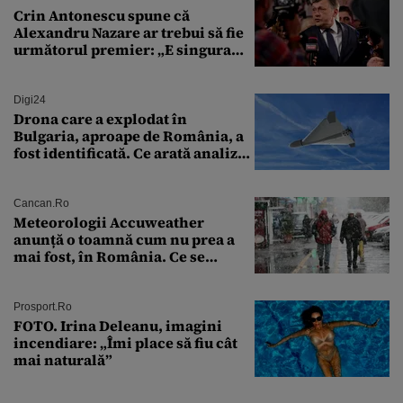
Crin Antonescu spune că
Alexandru Nazare ar trebui să fie
următorul premier: „E singura
soluție”
Digi24
Drona care a explodat în
Bulgaria, aproape de România, a
fost identificată. Ce arată analiza
preliminară a epavei
Cancan.ro
Meteorologii Accuweather
anunță o toamnă cum nu prea a
mai fost, în România. Ce se
întâmplă în septembrie,
octombrie și noiembrie 2026, în
București. Pe ce dată ninge
Prosport.ro
FOTO. Irina Deleanu, imagini
incendiare: „Îmi place să fiu cât
mai naturală”