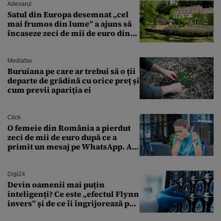
Adevarul
Satul din Europa desemnat „cel
mai frumos din lume” a ajuns să
încaseze zeci de mii de euro din
amenzi pentru parcare. De ce s-au
săturat localnicii de turiști
Mediafax
Buruiana pe care ar trebui să o ții
departe de grădină cu orice preț și
cum previi apariția ei
Click
O femeie din România a pierdut
zeci de mii de euro după ce a
primit un mesaj pe WhatsApp. A
crezut că va moșteni 175.000 de
euro din Franța
Digi24
Devin oamenii mai puțin
inteligenți? Ce este „efectul Flynn
invers” și de ce îi îngrijorează pe
cercetători