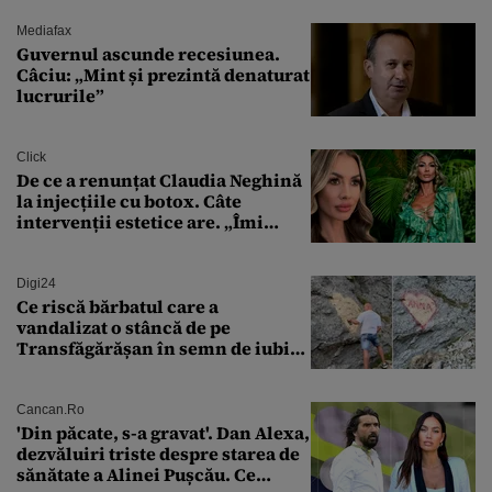
controlat complet
Mediafax
Guvernul ascunde recesiunea.
Câciu: „Mint și prezintă denaturat
lucrurile”
Click
De ce a renunțat Claudia Neghină
la injecțiile cu botox. Câte
intervenții estetice are. „Îmi
îngheață fața”
Digi24
Ce riscă bărbatul care a
vandalizat o stâncă de pe
Transfăgărășan în semn de iubire
față de „Anna”
Cancan.ro
'Din păcate, s-a gravat'. Dan Alexa,
dezvăluiri triste despre starea de
sănătate a Alinei Pușcău. Ce