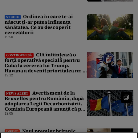
Ordinea în care te-ai
STUDIU
născut ți-ar putea influența
sănătatea. Ce au descoperit
cercetătorii
19:50
CIA înființează o
CONTROVERSĂ
forță operativă specială pentru
Cuba la cererea lui Trump.
Havana a devenit prioritatea nr. 1
alături de China, Iran și Rusia
19:12
Avertisment de la
NEWS ALERT
Bruxelles pentru România, după
adoptarea Legii Decarbonizării.
Comisia Europeană anunță că pot
fi „consecințe financiare”
19:05
Noul premier britanic,
INEDIT
foarte activ pe Instagram, își face