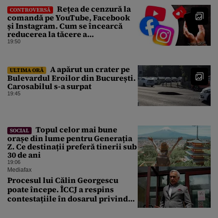
Rețea de cenzură la
CONTROVERSĂ
comandă pe YouTube, Facebook
și Instagram. Cum se încearcă
reducerea la tăcere a
investigațiilor de presă de pe
19:50
social media
A apărut un crater pe
ULTIMA ORĂ
Bulevardul Eroilor din București.
Carosabilul s-a surpat
19:45
Topul celor mai bune
SOCIAL
orașe din lume pentru Generația
Z. Ce destinații preferă tinerii sub
30 de ani
19:06
Mediafax
Procesul lui Călin Georgescu
poate începe. ÎCCJ a respins
contestațiile în dosarul privind
lovitura de stat