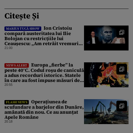
Citește Și
Ion Cristoiu
MARIUS TUCĂ SHOW
compară austeritatea lui Ilie
Bolojan cu restricțiile lui
Ceaușescu: „Am retrăit vremurile
tinereții”
21:00
Europa „fierbe” la
NEWS ALERT
peste 40°C. Codul roșu de caniculă
a adus recorduri istorice. Statele
în care au fost impuse măsuri de
urgență
20:55
Operațiunea de
FLASH NEWS
scufundare a barjelor din Dunăre,
amânată din nou. Ce au anunțat
Apele Române
20:18