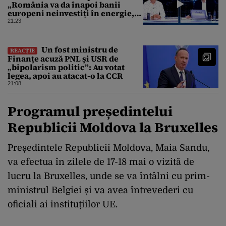
„România va da înapoi banii
europeni neinvestiți în energie,
chiar dacă a închis centralele pe
21:23
cărbune”
Un fost ministru de
REACȚIE
Finanțe acuză PNL și USR de
„bipolarism politic”: Au votat
legea, apoi au atacat-o la CCR
21:08
Programul președintelui
Republicii Moldova la Bruxelles
Președintele Republicii Moldova, Maia Sandu,
va efectua în zilele de 17-18 mai o vizită de
lucru la Bruxelles, unde se va întâlni cu prim-
ministrul Belgiei și va avea întrevederi cu
oficiali ai instituțiilor UE.