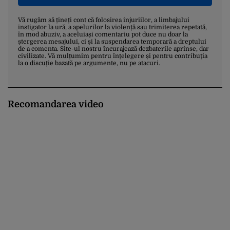
Vă rugăm să țineți cont că folosirea injuriilor, a limbajului
instigator la ură, a apelurilor la violență sau trimiterea repetată,
în mod abuziv, a aceluiași comentariu pot duce nu doar la
ștergerea mesajului, ci și la suspendarea temporară a dreptului
de a comenta. Site-ul nostru încurajează dezbaterile aprinse, dar
civilizate. Vă mulțumim pentru înțelegere și pentru contribuția
la o discuție bazată pe argumente, nu pe atacuri.
Recomandarea video