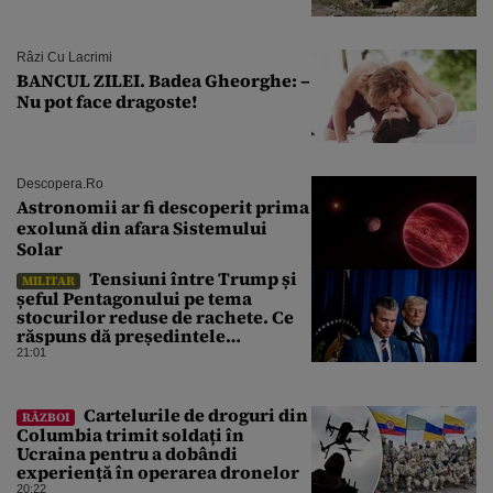
Râzi Cu Lacrimi
BANCUL ZILEI. Badea Gheorghe: –
Nu pot face dragoste!
Descopera.ro
Astronomii ar fi descoperit prima
exolună din afara Sistemului
Solar
Tensiuni între Trump și
MILITAR
șeful Pentagonului pe tema
stocurilor reduse de rachete. Ce
răspuns dă președintele
american
21:01
Cartelurile de droguri din
RĂZBOI
Columbia trimit soldați în
Ucraina pentru a dobândi
experiență în operarea dronelor
20:22