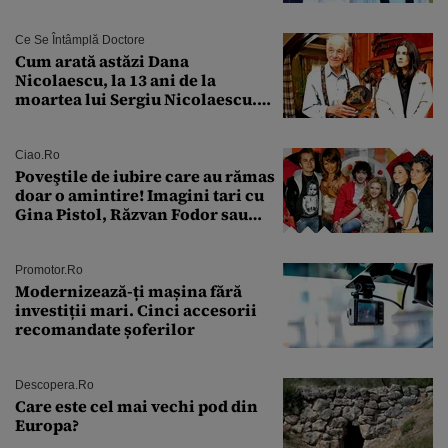
discuție au avut cu două zile în
urmă
Ce Se Întâmplă Doctore
Cum arată astăzi Dana
Nicolaescu, la 13 ani de la
moartea lui Sergiu Nicolaescu.
Transformarea care i-a surprins
pe toți
Ciao.ro
Poveştile de iubire care au rămas
doar o amintire! Imagini tari cu
Gina Pistol, Răzvan Fodor sau
Andra Măruţă şi foştii parteneri
Promotor.ro
Modernizează-ți mașina fără
investiții mari. Cinci accesorii
recomandate șoferilor
Descopera.ro
Care este cel mai vechi pod din
Europa?