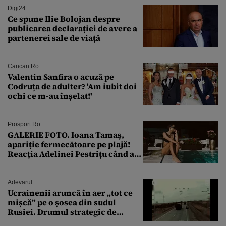
Digi24
Ce spune Ilie Bolojan despre
publicarea declarației de avere a
partenerei sale de viață
Cancan.ro
Valentin Sanfira o acuză pe
Codruța de adulter? 'Am iubit doi
ochi ce m-au înșelat!'
Prosport.ro
GALERIE FOTO. Ioana Tamaş,
apariție fermecătoare pe plajă!
Reacția Adelinei Pestrițu când a
văzut-o
Adevarul
Ucrainenii aruncă în aer „tot ce
mișcă” pe o șosea din sudul
Rusiei. Drumul strategic de
aprovizionare către Crimeea este