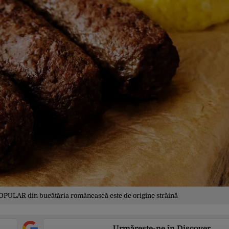
i POPULAR din bucătăria românească este de origine străină
Urmărește-ne în Discover