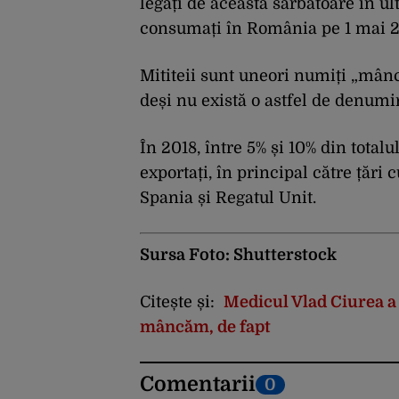
legați de această sărbătoare în ul
consumați în România pe 1 mai 2
Mititeii sunt uneori numiți „mâ
deși nu există o astfel de denumir
În 2018, între 5% și 10% din total
exportați, în principal către țări
Spania și Regatul Unit.
Sursa Foto: Shutterstock
Citește și:
Medicul Vlad Ciurea a 
mâncăm, de fapt
Comentarii
0