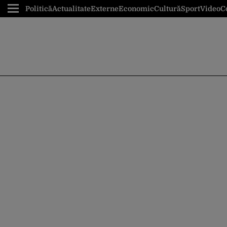
Politică
Actualitate
Externe
Economic
Cultură
Sport
Video
C