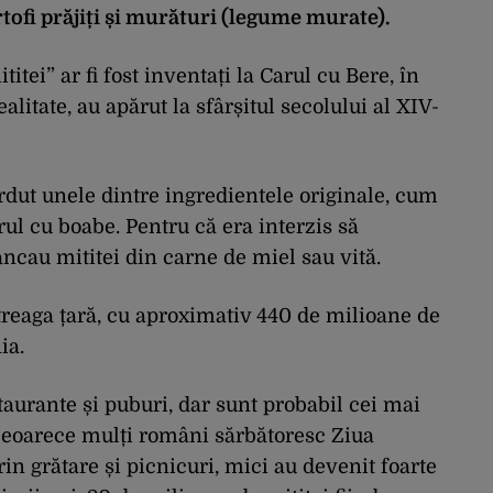
rtofi prăjiți și murături (legume murate).
titei” ar fi fost inventați la Carul cu Bere, în
ealitate, au apărut la sfârșitul secolului al XIV-
erdut unele dintre ingredientele originale, cum
rul cu boabe. Pentru că era interzis să
ncau mititei din carne de miel sau vită.
ntreaga țară, cu aproximativ 440 de milioane de
ia.
taurante și puburi, dar sunt probabil cei mai
. Deoarece mulți români sărbătoresc Ziua
in grătare și picnicuri, mici au devenit foarte