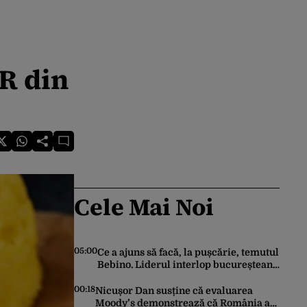
AR din
Cele Mai Noi
05:00
Ce a ajuns să facă, la pușcărie, temutul
Bebino. Liderul interlop bucureștean,
trimis la reeducare
00:18
Nicușor Dan susține că evaluarea
Moody’s demonstrează că România a