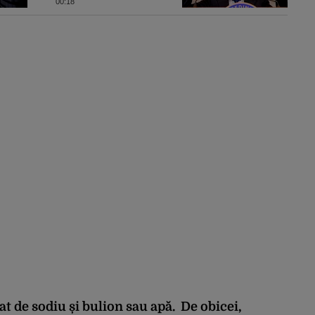
România a făcut pașii
00:18
necesari pentru a
menține încrederea
investitorilor: „Totuși,
perspectiva rămâne
rezervată”
t de sodiu și bulion sau apă. De obicei,