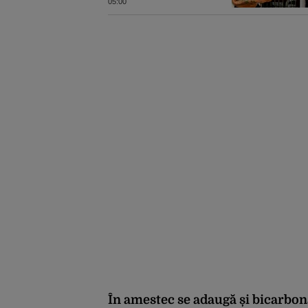
bucureștean, trimis la
05:00
reeducare
În amestec se adaugă și bicarbona