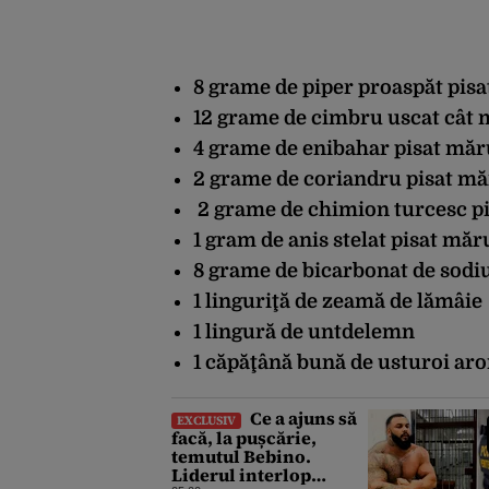
8 grame de piper proaspăt pis
12 grame de cimbru uscat cât 
4 grame de enibahar pisat măr
2 grame de coriandru pisat m
2 grame de chimion turcesc p
1 gram de anis stelat pisat măr
8 grame de bicarbonat de sodi
1 linguriţă de zeamă de lămâie
1 lingură de untdelemn
1 căpăţână bună de usturoi arom
Ce a ajuns să
EXCLUSIV
facă, la pușcărie,
temutul Bebino.
Liderul interlop