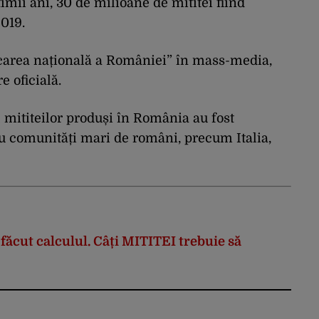
timii ani, 30 de milioane de mititei fiind
019.
ncarea națională a României” în mass-media,
e oficială.
ul mititeilor produși în România au fost
 cu comunități mari de români, precum Italia,
făcut calculul. Câți MITITEI trebuie să