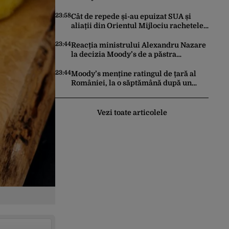
făcut pașii necesari pentru a menține
încrederea investitorilor: „Totuși,
23:58
Cât de repede și-au epuizat SUA și
perspectiva rămâne rezervată”
aliații din Orientul Mijlociu rachetele
în conflictul cu Iranul
23:44
Reacția ministrului Alexandru Nazare
la decizia Moody’s de a păstra
România recomandată investitorilor:
„Este un răgaz, dar în niciun caz un
23:44
Moody’s menține ratingul de țară al
motiv de relaxare”
României, la o săptămână după un
raport similar al agenției Fitch. Lipsa
unui guvern cu puteri depline,
principala vulnerabilitate din raport
Vezi toate articolele