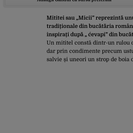
Mititei sau „Micii” reprezintă un
tradiționale din bucătăria române
inspirați după „ ćevapi” din bucă
Un mititel constă dintr-un rulou d
dar prin condimente precum ustur
salvie și uneori un strop de boia 