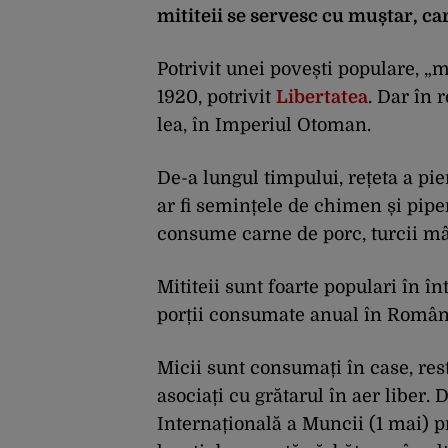
mititeii se servesc cu muștar, ca
Potrivit unei povești populare, „mi
1920, potrivit
Libertatea
. Dar în r
lea, în Imperiul Otoman.
De-a lungul timpului, rețeta a pi
ar fi semințele de chimen și pipe
consume carne de porc, turcii mâ
Mititeii sunt foarte populari în î
porții consumate anual în Român
Micii sunt consumați în case, res
asociați cu grătarul în aer liber
Internațională a Muncii (1 mai) pr