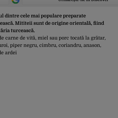
ul dintre cele mai populare preparate
ască. Mititeii sunt de origine orientală, fiind
tăria turcească.
e carne de vită, miel sau porc tocată la grătar,
oi, piper negru, cimbru, coriandru, anason,
de ardei