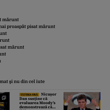
at mărunt
mai proaspăt pisat mărunt
unt
ărunt
isat mărunt
unt
u
at şi nu din cel iute
Nicușor
ULTIMA ORĂ
Dan susține că
evaluarea Moody’s
demonstrează că