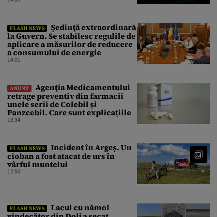
Şedinţă extraordinară
FLASH NEWS
la Guvern. Se stabilesc regulile de
aplicare a măsurilor de reducere
a consumului de energie
14:01
Agenţia Medicamentului
ANUNȚ
retrage preventiv din farmacii
unele serii de Colebil și
Panzcebil. Care sunt explicațiile
13:34
Incident în Argeș. Un
FLASH NEWS
cioban a fost atacat de urs în
vârful muntelui
12:50
Lacul cu nămol
FLASH NEWS
vindecător din Dolj a secat