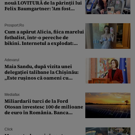
nouă LOVITURĂ de la părinții lui
Felix Baumgartner: 'Am fost
ȘTEARSĂ complet din
Prosport.ro
Cum a apărut Alicia, fiica marelui
fotbalist, într-o pereche de
bikini. Internetul a explodat:
„Zeiță superbă!”
Adevarul
Maia Sandu, după vizita unei
delegației talibane la Chișinău:
„Este rușinos că oameni cu
funcții înalte nu se
documentează”
Mediafax
Miliardarii turci de la Ford
Otosan investesc 100 de milioane
de euro în România. Banca
Transilvania le acordă o
finanțare uriașă
Click