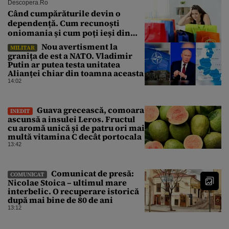
Descopera.ro
Când cumpărăturile devin o
dependență. Cum recunoști
oniomania și cum poți ieși din
acest cerc
Nou avertisment la
MILITAR
granița de est a NATO. Vladimir
Putin ar putea testa unitatea
Alianței chiar din toamna aceasta
14:02
Guava grecească, comoara
INEDIT
ascunsă a insulei Leros. Fructul
cu aromă unică și de patru ori mai
multă vitamina C decât portocala
13:42
Comunicat de presă:
COMUNICAT
Nicolae Stoica – ultimul mare
interbelic. O recuperare istorică
după mai bine de 80 de ani
13:12