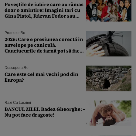
Poveştile de iubire care au rămas
doar o amintire! Imagini tari cu
Gina Pistol, Răzvan Fodor sau
Andra Măruţă şi foştii parteneri
Promotor.ro
2026: Care e presiunea corectă în
anvelope pe caniculă.
Cauciucurile de iarnă pot să facă
explozie la peste 40°C?
Descopera.ro
Care este cel mai vechi pod din
Europa?
Râzi Cu Lacrimi
BANCUL ZILEI. Badea Gheorghe: –
Nu pot face dragoste!