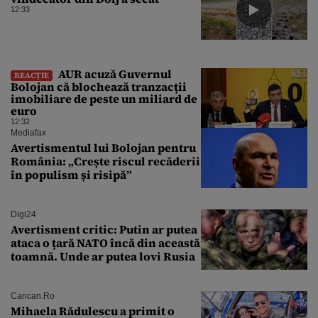
12:33
AUR acuză Guvernul
REACȚIE
Bolojan că blochează tranzacții
imobiliare de peste un miliard de
euro
12:32
Mediafax
Avertismentul lui Bolojan pentru
România: „Crește riscul recăderii
în populism și risipă”
Digi24
Avertisment critic: Putin ar putea
ataca o țară NATO încă din această
toamnă. Unde ar putea lovi Rusia
Cancan.ro
Mihaela Rădulescu a primit o