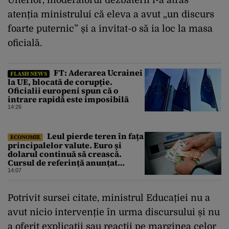
Ulterior, moderatorul dezbaterii i-a atras
atenția ministrului că eleva a avut „un discurs
foarte puternic” și a invitat-o să ia loc la masa
oficială.
FT: Aderarea Ucrainei
FLASH NEWS
la UE, blocată de corupție.
Oficialii europeni spun că o
intrare rapidă este imposibilă
14:26
Leul pierde teren în fața
ECONOMIE
principalelor valute. Euro și
dolarul continuă să crească.
Cursul de referință anunțat
pentru vineri de BNR
14:07
Potrivit sursei citate, ministrul Educației nu a
avut nicio intervenție în urma discursului și nu
a oferit explicații sau reacții pe marginea celor