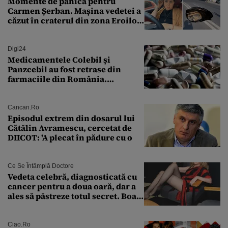
Momente de panică pentru
Carmen Șerban. Mașina vedetei a
căzut în craterul din zona Eroilor:
„M-am speriat foarte tare”
Digi24
Medicamentele Colebil și
Panzcebil au fost retrase din
farmaciile din România.
Explicația dată de Agenția
Națională a Medicamentului
Cancan.ro
Episodul extrem din dosarul lui
Cătălin Avramescu, cercetat de
DIICOT: 'A plecat în pădure cu o
Ce Se Întâmplă Doctore
Vedeta celebră, diagnosticată cu
cancer pentru a doua oară, dar a
ales să păstreze totul secret. Boala
a fost descoperită la un control de
rutină
Ciao.ro