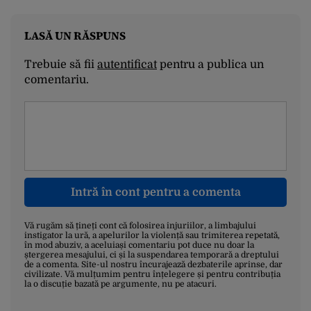
LASĂ UN RĂSPUNS
Trebuie să fii
autentificat
pentru a publica un
comentariu.
Intră în cont pentru a comenta
Vă rugăm să țineți cont că folosirea injuriilor, a limbajului
instigator la ură, a apelurilor la violență sau trimiterea repetată,
în mod abuziv, a aceluiași comentariu pot duce nu doar la
ștergerea mesajului, ci și la suspendarea temporară a dreptului
de a comenta. Site-ul nostru încurajează dezbaterile aprinse, dar
civilizate. Vă mulțumim pentru înțelegere și pentru contribuția
la o discuție bazată pe argumente, nu pe atacuri.