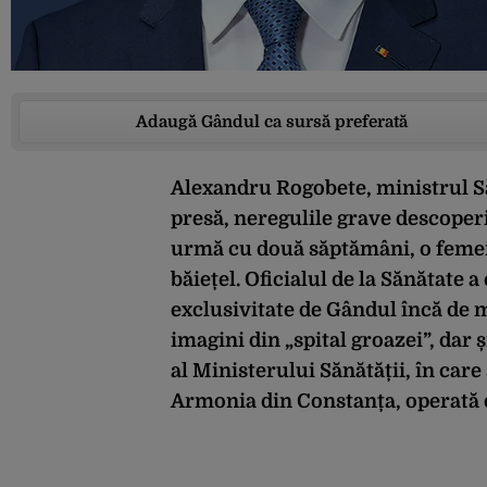
Adaugă Gândul ca sursă preferată
Alexandru Rogobete, ministrul Săn
presă, neregulile grave descoperi
urmă cu două săptămâni, o femeie
băiețel. Oficialul de la Sănătate 
exclusivitate de Gândul încă de 
imagini din „spital groazei”, dar
al Ministerului Sănătății, în care
Armonia din Constanța, operată d