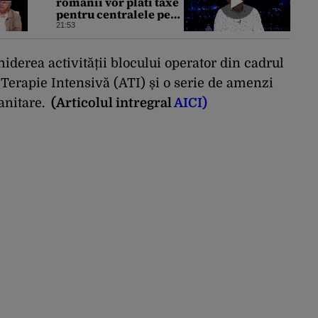
românii vor plăti taxe
pentru centralele pe
gaz și sobe sub formă
21:53
de certificate de CO2
chiderea activității blocului operator din cadrul
 Terapie Intensivă (ATI) și o serie de amenzi
anitare.
(Articolul intregral
AICI)