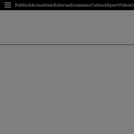
Politică
Actualitate
Externe
Economic
Cultură
Sport
Video
C