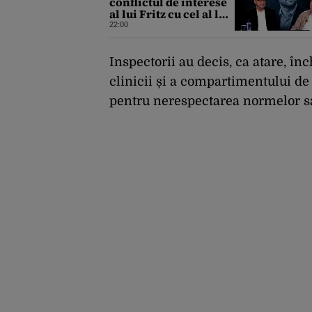
conflictul de interese
al lui Fritz cu cel al lui
Iohannis: „Ghinionul
22:00
lui Fritz este că două
instanțe l-au declarat
incompatibil”
Inspectorii au decis, ca atare, în
clinicii și a compartimentului de
pentru nerespectarea normelor s