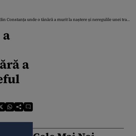
ră a murit la naștere și neregulile unei tragedii. Șeful DSP Constanța a fost demis
 a
ără a
eful