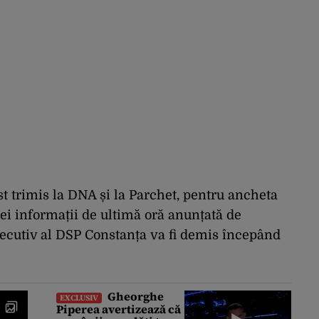
st trimis la DNA și la Parchet, pentru ancheta
nei informații de ultimă oră anunțată de
xecutiv al DSP Constanța va fi demis începând
Gheorghe
EXCLUSIV
Piperea avertizează că