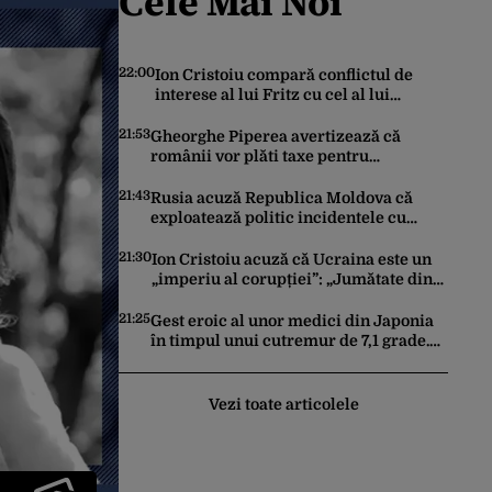
Cele Mai Noi
22:00
Ion Cristoiu compară conflictul de
interese al lui Fritz cu cel al lui
Iohannis: „Ghinionul lui Fritz este că
două instanțe l-au declarat
21:53
Gheorghe Piperea avertizează că
incompatibil”
românii vor plăti taxe pentru
centralele pe gaz și sobe sub formă de
certificate de CO2
21:43
Rusia acuză Republica Moldova că
exploatează politic incidentele cu
drone. Declarațiile Maiei Sandu,
criticate de Moscova
21:30
Ion Cristoiu acuză că Ucraina este un
„imperiu al corupției”: „Jumătate din
banii trimiși se întorc în UE”
21:25
Gest eroic al unor medici din Japonia
în timpul unui cutremur de 7,1 grade.
Au protejat pacientul de pe masa de
operație cu propriile corpuri
Vezi toate articolele