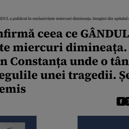
icat în exclusivitate miercuri dimineața. Imagini din spitalul din Constanța unde o tână
onfirmă ceea ce GÂNDUL
ate miercuri dimineața.
in Constanța unde o tân
egulile unei tragedii. Ș
demis