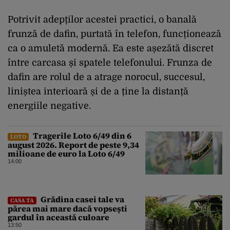
Potrivit adepților acestei practici, o banală
frunză de dafin, purtată în telefon, funcționează
ca o amuletă modernă. Ea este așezătă discret
între carcasa și spatele telefonului. Frunza de
dafin are rolul de a atrage norocul, succesul,
liniștea interioară și de a ține la distanță
energiile negative.
Tragerile Loto 6/49 din 6
LOTO
august 2026. Report de peste 9,34
milioane de euro la Loto 6/49
14:00
Grădina casei tale va
CASA TA
părea mai mare dacă vopsești
gardul în această culoare
13:50