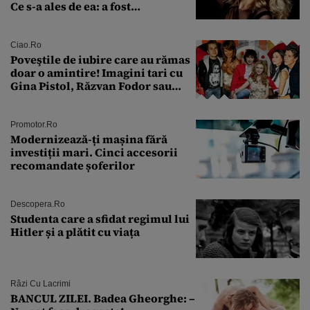
Ce s-a ales de ea: a fost
condamnată la închisoare cu
suspendare. Ce acuzații i se aduc
Ciao.ro
Poveştile de iubire care au rămas
doar o amintire! Imagini tari cu
Gina Pistol, Răzvan Fodor sau
Andra Măruţă şi foştii parteneri
Promotor.ro
Modernizează-ți mașina fără
investiții mari. Cinci accesorii
recomandate șoferilor
Descopera.ro
Studenta care a sfidat regimul lui
Hitler și a plătit cu viața
Râzi Cu Lacrimi
BANCUL ZILEI. Badea Gheorghe: –