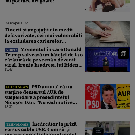
Nu pot face dragoste!
Descopera.ro
Tinerii și angajații din medii
defavorizate, cei mai vulnerabili
la extinderea carierelor
profesionale
Momentul în care Donald
VIDEO
Trump salvează un băiețel de la o
căzătură de pe scenă a devenit
viral. Ironia la adresa lui Biden
care a stârnit râsete
13:47
PSD anunță că nu
FLASH NEWS
susține demersul AUR de
suspendare a președintelui
Nicușor Dan: ”Nu văd motive
pentru care președintele ar trebui
13:32
suspendat”
Încărcător la priză
TEHNOLOGIE
versus cablu USB. Cum să-ți
încarci corect telefonul mobil