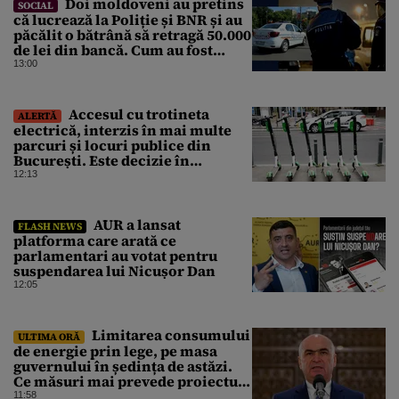
Doi moldoveni au pretins
SOCIAL
că lucrează la Poliție și BNR și au
păcălit o bătrână să retragă 50.000
de lei din bancă. Cum au fost
prinși
13:00
Accesul cu trotineta
ALERTĂ
electrică, interzis în mai multe
parcuri și locuri publice din
București. Este decizie în
premieră, iar amenzile sunt
12:13
usturătoare
AUR a lansat
FLASH NEWS
platforma care arată ce
parlamentari au votat pentru
suspendarea lui Nicușor Dan
12:05
Limitarea consumului
ULTIMA ORĂ
de energie prin lege, pe masa
guvernului în ședința de astăzi.
Ce măsuri mai prevede proiectul
în caz de pandemie, cutremur sau
11:58