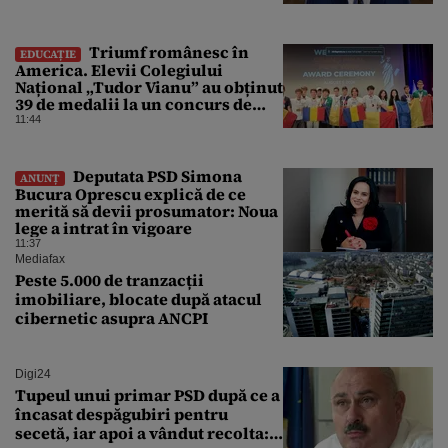
conflict armat
Triumf românesc în
EDUCAȚIE
America. Elevii Colegiului
Național „Tudor Vianu” au obținut
39 de medalii la un concurs de
științe
11:44
Deputata PSD Simona
ANUNȚ
Bucura Oprescu explică de ce
merită să devii prosumator: Noua
lege a intrat în vigoare
11:37
Mediafax
Peste 5.000 de tranzacții
imobiliare, blocate după atacul
cibernetic asupra ANCPI
Digi24
Tupeul unui primar PSD după ce a
încasat despăgubiri pentru
secetă, iar apoi a vândut recolta: