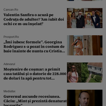
„Dar am plătit impozit pentru
banii ăia”
Cancan.ro
Valentin Sanfira o acuză pe
Codruța de adulter? 'Am iubit doi
ochi ce m-au înșelat!'
Prosport.ro
„Îmi iubesc formele”. Georgina
Rodriguez s-a pozat în costum de
baie înainte de nunta cu Cristiano
Ronaldo
Adevarul
Moștenire de coșmar: a primit
casa tatălui și o datorie de 228.000
de dolari la apă pentru tot
cartierul
Mediafax
Guvernul ascunde recesiunea.
Câciu: „Mint și prezintă denaturat
lucrurile”