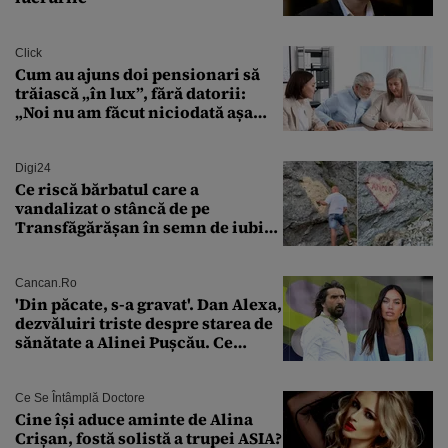
Click
Cum au ajuns doi pensionari să
trăiască „în lux”, fără datorii:
„Noi nu am făcut niciodată așa
ceva”
Digi24
Ce riscă bărbatul care a
vandalizat o stâncă de pe
Transfăgărășan în semn de iubire
față de „Anna”
Cancan.ro
'Din păcate, s-a gravat'. Dan Alexa,
dezvăluiri triste despre starea de
sănătate a Alinei Pușcău. Ce
discuție au avut cu două zile în
urmă
Ce Se Întâmplă Doctore
Cine își aduce aminte de Alina
Crișan, fostă solistă a trupei ASIA?