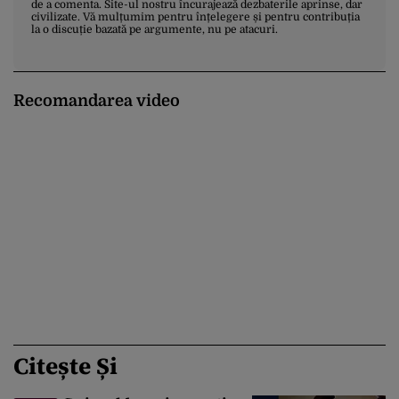
de a comenta. Site-ul nostru încurajează dezbaterile aprinse, dar
civilizate. Vă mulțumim pentru înțelegere și pentru contribuția
la o discuție bazată pe argumente, nu pe atacuri.
Recomandarea video
Citește Și