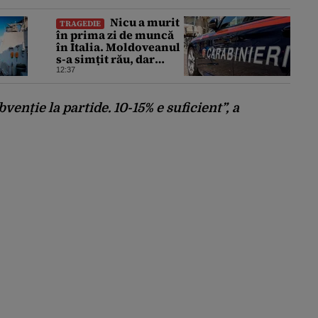
Nicu a murit
TRAGEDIE
în prima zi de muncă
în Italia. Moldoveanul
s-a simțit rău, dar
nimeni nu a chemat
12:37
ambulanța / Șase
români, anchetați
enție la partide. 10-15% e suficient”,
a