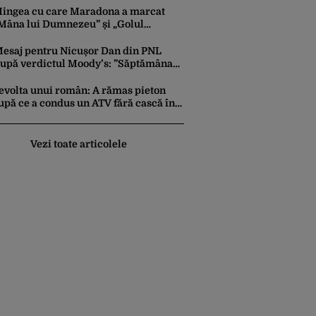
omâni, anchetați
ingea cu care Maradona a marcat
Mâna lui Dumnezeu” și „Golul
ecolului”, scoasă la licitație. Cu câte
ilioane de dolari ar putea fi vândută
esaj pentru Nicușor Dan din PNL
upă verdictul Moody’s: ”Săptămâna
iitoare să iasă fum alb de la
otroceni”
evolta unui român: A rămas pieton
upă ce a condus un ATV fără cască în
hassos. A fost amendat și cu 350 de
uro: „Vi se pare normal?”
Vezi toate articolele