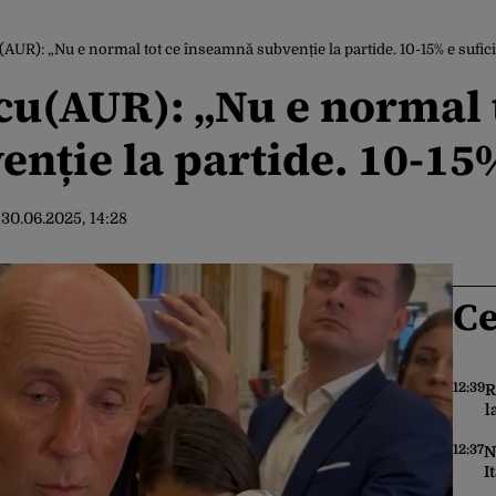
UR): „Nu e normal tot ce înseamnă subvenție la partide. 10-15% e sufic
u(AUR): „Nu e normal t
nție la partide. 10-15%
:
30.06.2025, 14:28
Ce
12:39
R
l
ş
12:37
N
I
n