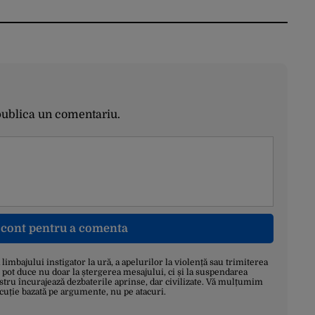
publica un comentariu.
n cont pentru a comenta
a limbajului instigator la ură, a apelurilor la violență sau trimiterea
 pot duce nu doar la ștergerea mesajului, ci și la suspendarea
stru încurajează dezbaterile aprinse, dar civilizate. Vă mulțumim
scuție bazată pe argumente, nu pe atacuri.