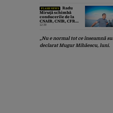
Radu
FLASH NEWS
Miruţă schimbă
conducerile de la
CNAIR, CNIR, CFR
Marfă şi Călători şi
12:39
Metrorex
„Nu e normal tot ce înseamnă subv
declarat Mugur Mihăescu, luni.