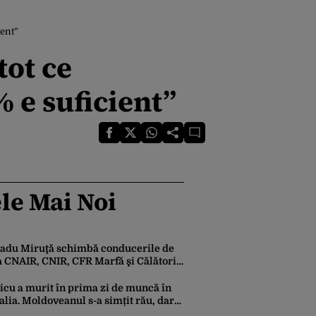
ient”
ot ce
 e suficient”
le Mai Noi
adu Miruţă schimbă conducerile de
a CNAIR, CNIR, CFR Marfă şi Călători
i Metrorex
icu a murit în prima zi de muncă în
talia. Moldoveanul s-a simțit rău, dar
imeni nu a chemat ambulanța / Șase