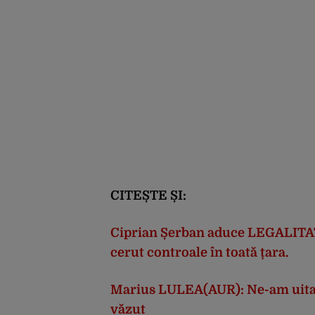
CITEȘTE ȘI:
Ciprian Șerban aduce LEGALITATE
cerut controale în toată țara.
Marius LULEA(AUR): Ne-am uitat 
văzut