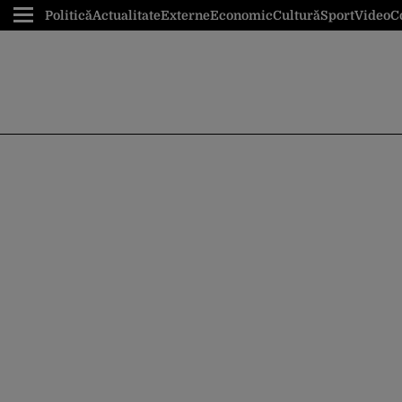
Politică
Actualitate
Externe
Economic
Cultură
Sport
Video
C