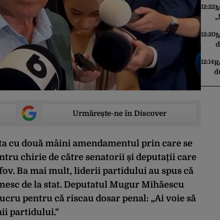
r
12:22
M
„
S
m
12:20
M
d
v
C
12:14
R
d
T
e
Urmărește-ne în Discover
ta cu două mâini amendamentul prin care se
tru chirie de către senatorii și deputații care
fov. Ba mai mult, liderii partidului au spus că
imesc de la stat. Deputatul Mugur Mihăescu
lucru pentru că riscau dosar penal: „Ai voie să
ii partidului.”