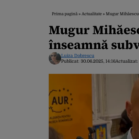
Prima pagină
»
Actualitate
»
Mugur Mihăescu(A
Mugur Mihăesc
înseamnă subve
Luiza Dobrescu
Publicat:
30.06.2025, 14:16
Actualizat