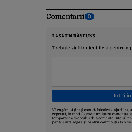
Comentarii
0
LASĂ UN RĂSPUNS
Trebuie să fii
autentificat
pentru a 
Intră î
Vă rugăm să țineți cont că folosirea injuriilor, 
repetată, în mod abuziv, a aceluiași comentariu
temporară a dreptului de a comenta. Site-ul no
pentru înțelegere și pentru contribuția la o di