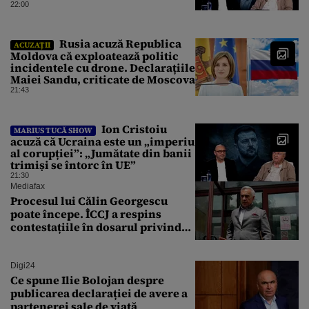
instanțe l-au declarat
22:00
incompatibil”
Rusia acuză Republica
ACUZAȚII
Moldova că exploatează politic
incidentele cu drone. Declarațiile
Maiei Sandu, criticate de Moscova
21:43
Ion Cristoiu
MARIUS TUCĂ SHOW
acuză că Ucraina este un „imperiu
al corupției”: „Jumătate din banii
trimiși se întorc în UE”
21:30
Mediafax
Procesul lui Călin Georgescu
poate începe. ÎCCJ a respins
contestațiile în dosarul privind
lovitura de stat
Digi24
Ce spune Ilie Bolojan despre
publicarea declarației de avere a
partenerei sale de viață