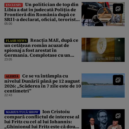
Un politician de top din
EXCLUSIV
Libia a dat în judecată Poliția de
Frontieră din România după ce
SRI l-a declarat, oficial, terorist
ISIS
05:00
Reacția MAE, după ce
FLASH NEWS
un cetăţean român acuzat de
spionaj a fost arestat în
Germania. Complotase cu un
ucrainean ca să asasineze un
23:05
producător de drone
Ce se va întâmpla cu
ALERTĂ
nivelul Dunării până pe 12 august
2026: „Scăderea în 7 zile este de 10
centimetri”
22:43
Ion Cristoiu
MARIUS TUCĂ SHOW
compară conflictul de interese al
lui Fritz cu cel al lui Iohannis:
„Ghinionul lui Fritz este că două