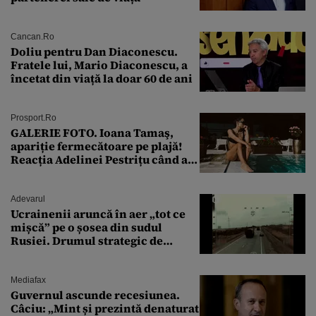
Cancan.ro
Doliu pentru Dan Diaconescu.
Fratele lui, Mario Diaconescu, a
încetat din viață la doar 60 de ani
Prosport.ro
GALERIE FOTO. Ioana Tamaş,
apariție fermecătoare pe plajă!
Reacția Adelinei Pestrițu când a
văzut-o
Adevarul
Ucrainenii aruncă în aer „tot ce
mișcă” pe o șosea din sudul
Rusiei. Drumul strategic de
aprovizionare către Crimeea este
controlat complet
Mediafax
Guvernul ascunde recesiunea.
Câciu: „Mint și prezintă denaturat