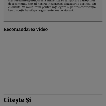
ștergerea mesajului, ci și la suspendarea temporară a dreptului
de a comenta. Site-ul nostru încurajează dezbaterile aprinse, dar
civilizate. Vă mulțumim pentru înțelegere și pentru contribuția
la o discuție bazată pe argumente, nu pe atacuri.
Recomandarea video
Citește Și