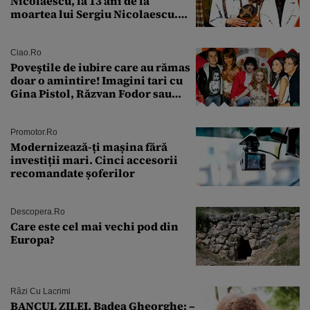
Nicolaescu, la 13 ani de la
moartea lui Sergiu Nicolaescu.
Transformarea care i-a surprins
pe toți
Ciao.ro
Poveştile de iubire care au rămas
doar o amintire! Imagini tari cu
Gina Pistol, Răzvan Fodor sau
Andra Măruţă şi foştii parteneri
Promotor.ro
Modernizează-ți mașina fără
investiții mari. Cinci accesorii
recomandate șoferilor
Descopera.ro
Care este cel mai vechi pod din
Europa?
Râzi Cu Lacrimi
BANCUL ZILEI. Badea Gheorghe: –