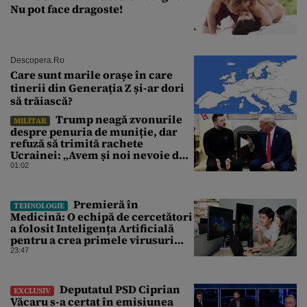
Nu pot face dragoste!
Descopera.ro
Care sunt marile orașe în care
tinerii din Generația Z și-ar dori
să trăiască?
Trump neagă zvonurile
MILITAR
despre penuria de muniție, dar
refuză să trimită rachete
Ucrainei: „Avem și noi nevoie de
rachete”
01:02
Premieră în
TEHNOLOGIE
Medicină: O echipă de cercetători
a folosit Inteligența Artificială
pentru a crea primele virusuri
sintetice la tratarea de E.coli
23:47
Deputatul PSD Ciprian
EXCLUSIV
Văcaru s-a certat în emisiunea