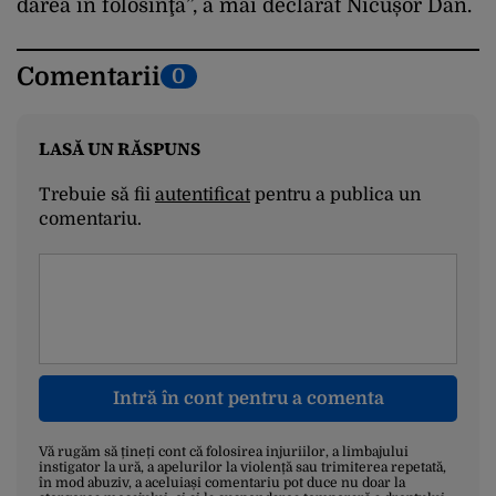
darea în folosinţă”, a mai declarat Nicușor Dan.
Comentarii
0
LASĂ UN RĂSPUNS
Trebuie să fii
autentificat
pentru a publica un
comentariu.
Intră în cont pentru a comenta
Vă rugăm să țineți cont că folosirea injuriilor, a limbajului
instigator la ură, a apelurilor la violență sau trimiterea repetată,
în mod abuziv, a aceluiași comentariu pot duce nu doar la