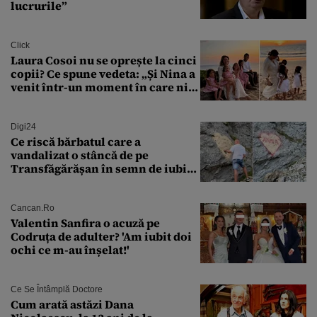
lucrurile”
Click
Laura Cosoi nu se oprește la cinci
copii? Ce spune vedeta: „Și Nina a
venit într-un moment în care nici
măcar nu mai discutam”
Digi24
Ce riscă bărbatul care a
vandalizat o stâncă de pe
Transfăgărășan în semn de iubire
față de „Anna”
Cancan.ro
Valentin Sanfira o acuză pe
Codruța de adulter? 'Am iubit doi
ochi ce m-au înșelat!'
Ce Se Întâmplă Doctore
Cum arată astăzi Dana