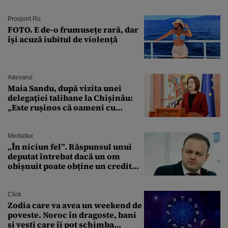
Prosport.ro
FOTO. E de-o frumusețe rară, dar
își acuză iubitul de violență
Adevarul
Maia Sandu, după vizita unei
delegației talibane la Chișinău:
„Este rușinos că oameni cu
funcții înalte nu se
documentează”
Mediafax
„În niciun fel”. Răspunsul unui
deputat întrebat dacă un om
obișnuit poate obține un credit
ipotecar
Click
Zodia care va avea un weekend de
poveste. Noroc în dragoste, bani
și vești care îi pot schimba