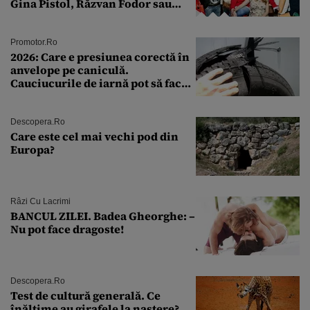
Gina Pistol, Răzvan Fodor sau
Andra Măruţă şi foştii parteneri
Promotor.ro
2026: Care e presiunea corectă în
anvelope pe caniculă.
Cauciucurile de iarnă pot să facă
explozie la peste 40°C?
Descopera.ro
Care este cel mai vechi pod din
Europa?
Râzi Cu Lacrimi
BANCUL ZILEI. Badea Gheorghe: –
Nu pot face dragoste!
Descopera.ro
Test de cultură generală. Ce
înălțime au girafele la naștere?