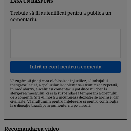
LASĂ UN RĂSPUNS
Trebuie să fii
autentificat
pentru a publica un
comentariu.
Intră în cont pentru a comenta
Vă rugăm să țineți cont că folosirea injuriilor, a limbajului
instigator la ură, a apelurilor la violență sau trimiterea repetată,
în mod abuziv, a aceluiași comentariu pot duce nu doar la
ștergerea mesajului, ci și la suspendarea temporară a dreptului
de a comenta. Site-ul nostru încurajează dezbaterile aprinse, dar
civilizate. Vă mulțumim pentru înțelegere și pentru contribuția
la o discuție bazată pe argumente, nu pe atacuri.
Recomandarea video