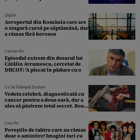
viitorul
Digi24
Aeroportul din România care are
o singură cursă pe săptămână, dar
a rămas fără kerosen
Cancan.ro
Episodul extrem din dosarul lui
Cătălin Avramescu, cercetat de
DIICOT: 'A plecat în pădure cu o
Ce Se Întâmplă Doctore
Vedeta celebră, diagnosticată cu
cancer pentru a doua oară, dar a
ales să păstreze totul secret. Boala
a fost descoperită la un control de
rutină
Ciao.ro
Poveştile de iubire care au rămas
doar o amintire! Imagini tari cu