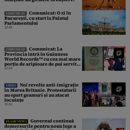
Comunicat: O zi în
COMUNICAT
București, cu start la Palatul
Parlamentului
10:49
Comunicat: La
COMUNICAT
Provincia intră în Guinness
World Records™ cu cea mai mare
porție de aripioare de pui servită
la un eveniment
10:44
Noi revolte anti-imigrație
VIDEO
în Marea Britanie. Protestatarii
au spart geamuri și au atacat
locuințe
10:42
Guvernul continuă
FLASH NEWS
demersurile pentru noua lege a