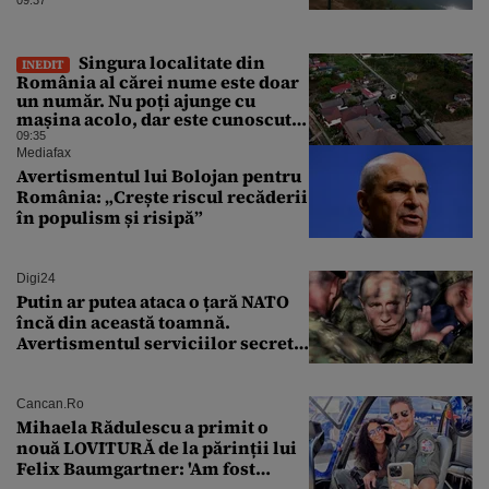
Singura localitate din
INEDIT
România al cărei nume este doar
un număr. Nu poți ajunge cu
mașina acolo, dar este cunoscută
în lumea întreagă
09:35
Mediafax
Avertismentul lui Bolojan pentru
România: „Crește riscul recăderii
în populism și risipă”
Digi24
Putin ar putea ataca o țară NATO
încă din această toamnă.
Avertismentul serviciilor secrete
americane
Cancan.ro
Mihaela Rădulescu a primit o
nouă LOVITURĂ de la părinții lui
Felix Baumgartner: 'Am fost
ȘTEARSĂ complet din