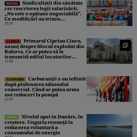
Sindicaliștii din sănătate
SOCIAL
cer rescrierea legii salarizării.
„Nu este o opțiune negociabilă”.
Ce modificări au trimis
Guvernului Bolojan
10:28
Primarul Ciprian Ciucu,
ALERTĂ
anunț despre blocul explodat din
Rahova. Ce ar putea să le
transmită edilul locatarilor
rămași pe drumuri
10:08
Carburanții s-au ieftinit
ECONOMIE
după plafonarea adaosului
comercial. Când ar putea urma
noi reduceri la pompă
10:08
Nivelul apei în Dunăre, în
MEDIU
creștere. Ungaria renunță la
reducerea voluntară a
consumului de energie
09:37