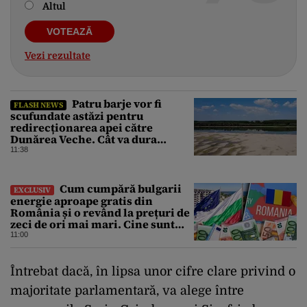
Altul
Vezi rezultate
Patru barje vor fi
FLASH NEWS
scufundate astăzi pentru
redirecționarea apei către
Dunărea Veche. Cât va dura
operațiunea
11:38
Cum cumpără bulgarii
EXCLUSIV
energie aproape gratis din
România și o revând la prețuri de
zeci de ori mai mari. Cine sunt
noii „băieți deștepți” din energie
11:00
de la sud de Dunăre
Întrebat dacă, în lipsa unor cifre clare privind o
majoritate parlamentară, va alege între