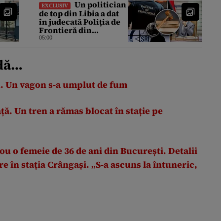
Un politician
EXCLUSIV
de top din Libia a dat
în judecată Poliția de
Frontieră din
România după ce SRI
05:00
l-a declarat, oficial,
terorist ISIS
ndă…
u. Un vagon s-a umplut de fum
ă. Un tren a rămas blocat în stație pe
u o femeie de 36 de ani din București. Detalii
re în stația Crângași. „S-a ascuns la întuneric,