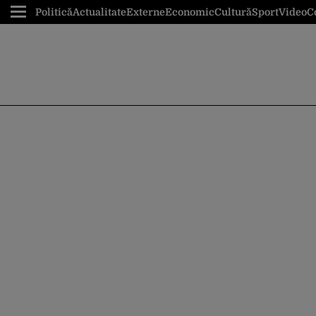
Politică
Actualitate
Externe
Economic
Cultură
Sport
Video
C