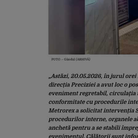
FOTO – Gândul (ARHIVĂ)
„Astăzi, 20.05.2026, în jurul orei 1
direcția Preciziei a avut loc o po
eveniment regretabil, circulația 
conformitate cu procedurile inter
Metrorex a solicitat intervenția
procedurilor interne, organele a
anchetă pentru a se stabili împre
evenimentul. Călătorii sunt infor