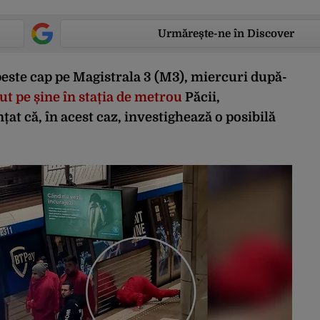
Urmărește-ne în Discover
peste cap pe Magistrala 3 (M3), miercuri după-
ut pe șine în stația de metrou
Păcii,
t că, în acest caz, investighează o posibilă