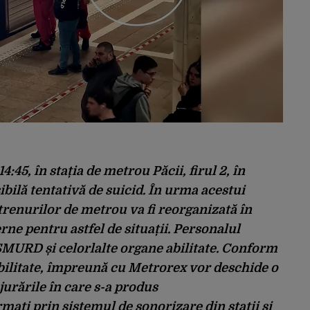
4:45, în stația de metrou Păcii, firul 2, în
sibilă tentativă de suicid. În urma acestui
trenurilor de metrou va fi reorganizată în
ne pentru astfel de situații. Personalul
 SMURD și celorlalte organe abilitate. Conform
bilitate, împreună cu Metrorex vor deschide o
jurările în care s-a produs
mați prin sistemul de sonorizare din stații și