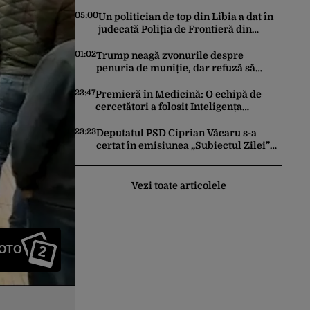
financiară a societății de transport
05:00
Un politician de top din Libia a dat în
judecată Poliția de Frontieră din
România după ce SRI l-a declarat,
oficial, terorist ISIS
01:02
Trump neagă zvonurile despre
penuria de muniție, dar refuză să
trimită rachete Ucrainei: „Avem și noi
nevoie de rachete”
23:47
Premieră în Medicină: O echipă de
cercetători a folosit Inteligența
Artificială pentru a crea primele
virusuri sintetice la tratarea de E.coli
23:23
Deputatul PSD Ciprian Văcaru s-a
certat în emisiunea „Subiectul Zilei”
cu deputatul USR Cezar Drăgoescu,
deficitul fiind motivul scandalului
Vezi toate articolele
2
FOTO