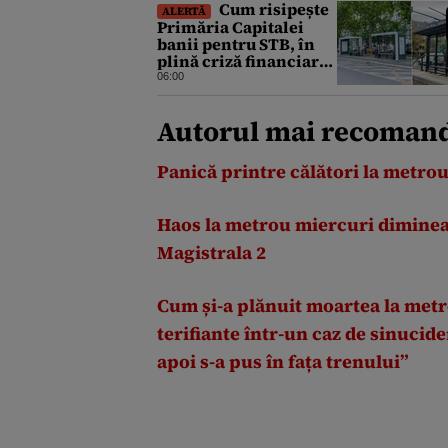
Cum risipește
ALERTĂ
Primăria Capitalei
banii pentru STB, în
plină criză financiară
a societății de
06:00
transport
Autorul mai recoma
Panică printre călători la metro
Haos la metrou miercuri dimineaț
Magistrala 2
Cum și-a plănuit moartea la metro
terifiante într-un caz de sinucide
apoi s-a pus în fața trenului”