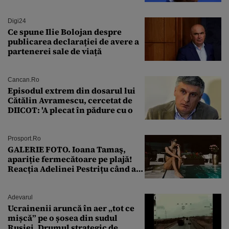
Digi24
Ce spune Ilie Bolojan despre
publicarea declarației de avere a
partenerei sale de viață
Cancan.ro
Episodul extrem din dosarul lui
Cătălin Avramescu, cercetat de
DIICOT: 'A plecat în pădure cu o
Prosport.ro
GALERIE FOTO. Ioana Tamaş,
apariție fermecătoare pe plajă!
Reacția Adelinei Pestrițu când a
văzut-o
Adevarul
Ucrainenii aruncă în aer „tot ce
mișcă” pe o șosea din sudul
Rusiei. Drumul strategic de