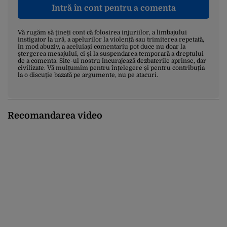
Intră în cont pentru a comenta
Vă rugăm să țineți cont că folosirea injuriilor, a limbajului
instigator la ură, a apelurilor la violență sau trimiterea repetată,
în mod abuziv, a aceluiași comentariu pot duce nu doar la
ștergerea mesajului, ci și la suspendarea temporară a dreptului
de a comenta. Site-ul nostru încurajează dezbaterile aprinse, dar
civilizate. Vă mulțumim pentru înțelegere și pentru contribuția
la o discuție bazată pe argumente, nu pe atacuri.
Recomandarea video