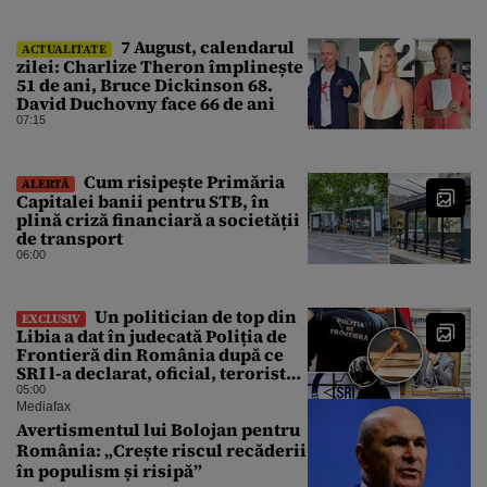
7 August, calendarul
ACTUALITATE
zilei: Charlize Theron împlinește
51 de ani, Bruce Dickinson 68.
David Duchovny face 66 de ani
07:15
Cum risipește Primăria
ALERTĂ
Capitalei banii pentru STB, în
plină criză financiară a societății
de transport
06:00
Un politician de top din
EXCLUSIV
Libia a dat în judecată Poliția de
Frontieră din România după ce
SRI l-a declarat, oficial, terorist
ISIS
05:00
Mediafax
Avertismentul lui Bolojan pentru
România: „Crește riscul recăderii
în populism și risipă”