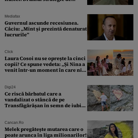
aprovizionare către Crimeea este
controlat complet
Mediafax
Guvernul ascunde recesiunea.
Câciu: „Mint și prezintă denaturat
lucrurile”
Click
Laura Cosoi nu se oprește la cinci
copii? Ce spune vedeta: „Și Nina a
venit într-un moment în care nici
măcar nu mai discutam”
Digi24
Ce riscă bărbatul care a
vandalizat o stâncă de pe
Transfăgărășan în semn de iubire
față de „Anna”
Cancan.ro
Melek pregătește mutarea care o
poate arunca în liga milionarilor!