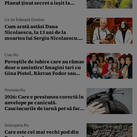
Planul ținut secret a ieșit la
lumină
Ce Se Întâmplă Doctore
Cum arată astăzi Dana
Nicolaescu, la 13 ani de la
moartea lui Sergiu Nicolaescu.
Transformarea care i-a surprins
pe toți
Ciao.ro
Poveştile de iubire care au rămas
doar o amintire! Imagini tari cu
Gina Pistol, Răzvan Fodor sau
Andra Măruţă şi foştii parteneri
Promotor.ro
2026: Care e presiunea corectă în
anvelope pe caniculă.
Cauciucurile de iarnă pot să facă
explozie la peste 40°C?
Descopera.ro
Care este cel mai vechi pod din