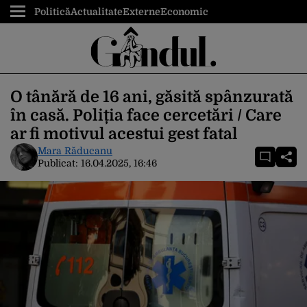
Politică
Actualitate
Externe
Economic
O tânără de 16 ani, găsită spânzurată
în casă. Poliția face cercetări / Care
ar fi motivul acestui gest fatal
Mara Răducanu
Publicat:
16.04.2025, 16:46