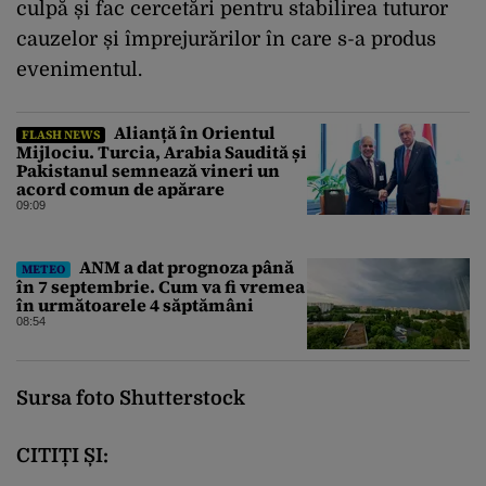
culpă și fac cercetări pentru stabilirea tuturor
cauzelor și împrejurărilor în care s-a produs
evenimentul.
Alianță în Orientul
FLASH NEWS
Mijlociu. Turcia, Arabia Saudită și
Pakistanul semnează vineri un
acord comun de apărare
09:09
ANM a dat prognoza până
METEO
în 7 septembrie. Cum va fi vremea
în următoarele 4 săptămâni
08:54
Sursa foto Shutterstock
CITIȚI ȘI: