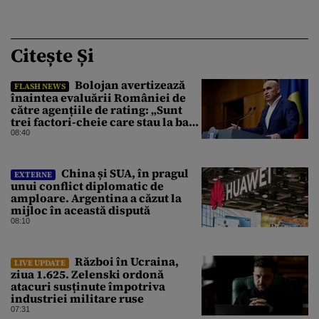
Citește Și
Bolojan avertizează
FLASH NEWS
înaintea evaluării României de
către agențiile de rating: „Sunt
trei factori-cheie care stau la baza
acestor evaluări”
08:40
China și SUA, în pragul
EXTERNE
unui conflict diplomatic de
amploare. Argentina a căzut la
mijloc în această dispută
08:10
Război în Ucraina,
LIVE UPDATE
ziua 1.625. Zelenski ordonă
atacuri susținute împotriva
industriei militare ruse
07:31