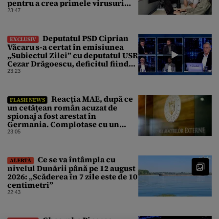
pentru a crea primele virusuri
sintetice la tratarea de E.coli
23:47
Deputatul PSD Ciprian
EXCLUSIV
Văcaru s-a certat în emisiunea
„Subiectul Zilei” cu deputatul USR
Cezar Drăgoescu, deficitul fiind
motivul scandalului
23:23
Reacția MAE, după ce
FLASH NEWS
un cetăţean român acuzat de
spionaj a fost arestat în
Germania. Complotase cu un
ucrainean ca să asasineze un
23:05
producător de drone
Ce se va întâmpla cu
ALERTĂ
nivelul Dunării până pe 12 august
2026: „Scăderea în 7 zile este de 10
centimetri”
22:43