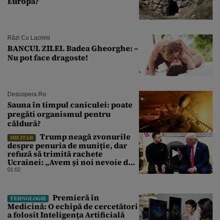
Europa?
Râzi Cu Lacrimi
BANCUL ZILEI. Badea Gheorghe: –
Nu pot face dragoste!
Descopera.ro
Sauna în timpul caniculei: poate
pregăti organismul pentru
căldură?
Trump neagă zvonurile
MILITAR
despre penuria de muniție, dar
refuză să trimită rachete
Ucrainei: „Avem și noi nevoie de
rachete”
01:02
Premieră în
TEHNOLOGIE
Medicină: O echipă de cercetători
a folosit Inteligența Artificială