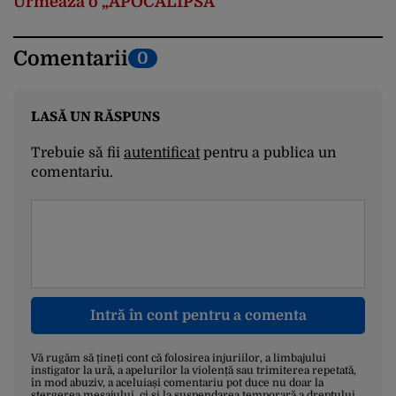
Urmează o „APOCALIPSĂ”
Comentarii
0
LASĂ UN RĂSPUNS
Trebuie să fii
autentificat
pentru a publica un
comentariu.
Intră în cont pentru a comenta
Vă rugăm să țineți cont că folosirea injuriilor, a limbajului
instigator la ură, a apelurilor la violență sau trimiterea repetată,
în mod abuziv, a aceluiași comentariu pot duce nu doar la
ștergerea mesajului, ci și la suspendarea temporară a dreptului