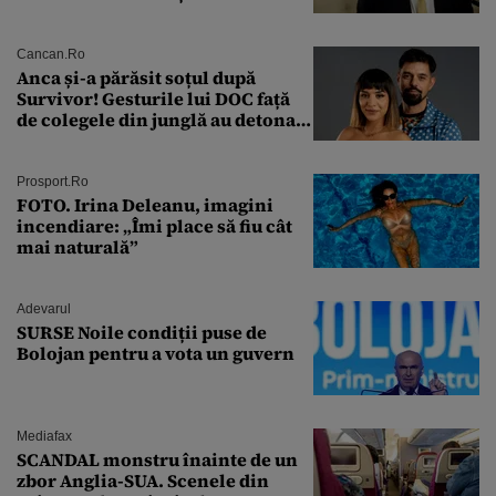
ca PSD să primească guvernarea
Cancan.ro
Anca și-a părăsit soțul după
Survivor! Gesturile lui DOC față
de colegele din junglă au detonat
relația de acasă!
Prosport.ro
FOTO. Irina Deleanu, imagini
incendiare: „Îmi place să fiu cât
mai naturală”
Adevarul
SURSE Noile condiții puse de
Bolojan pentru a vota un guvern
Mediafax
SCANDAL monstru înainte de un
zbor Anglia-SUA. Scenele din