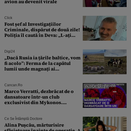
avion au devenit virale
Click
Fost șef al Investigațiilor
Criminale, dispărut de două zile!
Poliția îl caută în Deva: „L-ați
văzut?”
Digi24
„Dacă Rusia ia țările baltice, vom
fi acolo”: Ferma de la capătul
lumii unde magnați ai
tehnologiei vor să
supraviețuiască apocalipsei
Cancan.ro
Marco Verratti, dezbrăcat de o
dansatoare într-un club
exclusivist din Mykonos.
Campionul italian a cedat
complet în fața ispitei!
Ce Se Întâmplă Doctore
Alina Pușcău, mărturisire
sfâșietoare înainte de operație. A