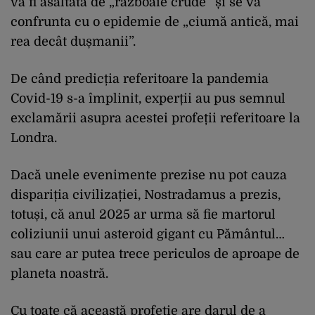
va fi asaltată de „războaie crude” și se va
confrunta cu o epidemie de „ciumă antică, mai
rea decât dușmanii”.
De când predicția referitoare la pandemia
Covid-19 s-a împlinit, experții au pus semnul
exclamării asupra acestei profeții referitoare la
Londra.
Dacă unele evenimente prezise nu pot cauza
dispariția civilizației, Nostradamus a prezis,
totuși, că anul 2025 ar urma să fie martorul
coliziunii unui asteroid gigant cu Pământul…
sau care ar putea trece periculos de aproape de
planeta noastră.
Cu toate că această profeție are darul de a