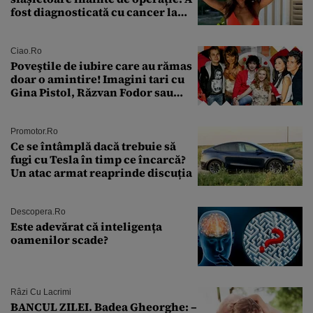
fost diagnosticată cu cancer la
sân în metastază: „Este singurul
tratament care o să mă ajute să
îmi salvez viața”
Ciao.ro
Poveştile de iubire care au rămas
doar o amintire! Imagini tari cu
Gina Pistol, Răzvan Fodor sau
Andra Măruţă şi foştii parteneri
Promotor.ro
Ce se întâmplă dacă trebuie să
fugi cu Tesla în timp ce încarcă?
Un atac armat reaprinde discuția
Descopera.ro
Este adevărat că inteligența
oamenilor scade?
Râzi Cu Lacrimi
BANCUL ZILEI. Badea Gheorghe: –