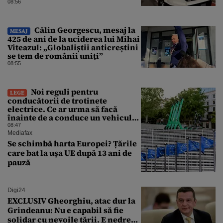
parbrizul și l-a rănit pe șofer
08:56
Călin Georgescu, mesaj la
MESAJ
425 de ani de la uciderea lui Mihai
Viteazul: „Globaliștii anticreștini
se tem de românii uniți”
08:55
Noi reguli pentru
LEGE
conducătorii de trotinete
electrice. Ce ar urma să facă
înainte de a conduce un vehicul
pe drumurile publice
08:47
Mediafax
Se schimbă harta Europei? Țările
care bat la ușa UE după 13 ani de
pauză
Digi24
EXCLUSIV Gheorghiu, atac dur la
Grindeanu: Nu e capabil să fie
solidar cu nevoile țării. E nedrept