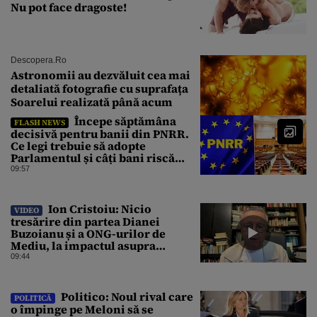
Nu pot face dragoste!
Descopera.ro
Astronomii au dezvăluit cea mai
detaliată fotografie cu suprafața
Soarelui realizată până acum
Începe săptămâna
FLASH NEWS
decisivă pentru banii din PNRR.
Ce legi trebuie să adopte
Parlamentul și câți bani riscă
România să piardă
09:57
Ion Cristoiu: Nicio
VIDEO
tresărire din partea Dianei
Buzoianu și a ONG-urilor de
Mediu, la impactul asupra
Mediului al Operațiunii de pe
09:44
Dunăre
Politico: Noul rival care
POLITICĂ
o împinge pe Meloni să se