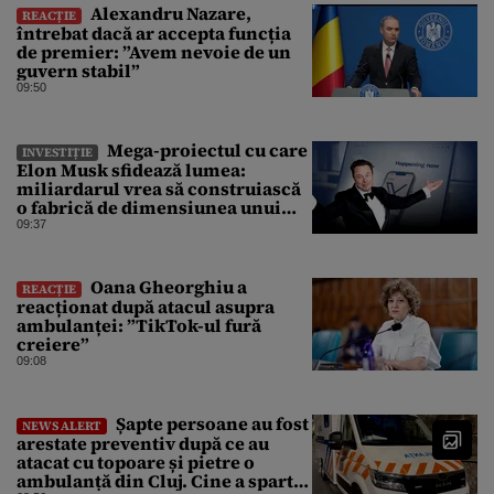
Alexandru Nazare,
REACȚIE
întrebat dacă ar accepta funcția
de premier: ”Avem nevoie de un
guvern stabil”
09:50
Mega-proiectul cu care
INVESTIȚIE
Elon Musk sfidează lumea:
miliardarul vrea să construiască
o fabrică de dimensiunea unui
oraș
09:37
Oana Gheorghiu a
REACȚIE
reacționat după atacul asupra
ambulanței: ”TikTok-ul fură
creiere”
09:08
Șapte persoane au fost
NEWS ALERT
arestate preventiv după ce au
atacat cu topoare și pietre o
ambulanță din Cluj. Cine a spart