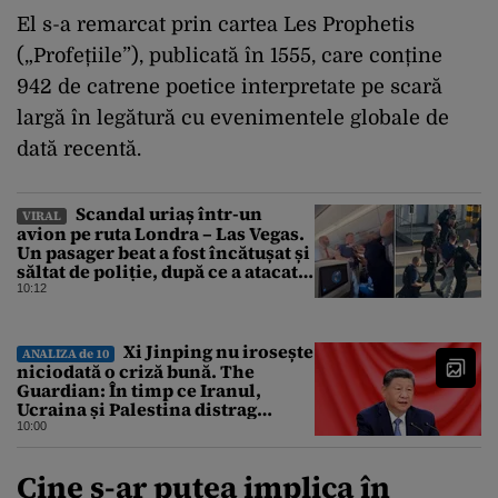
El s-a remarcat prin cartea Les Prophetis
(„Profețiile”), publicată în 1555, care conține
942 de catrene poetice interpretate pe scară
largă în legătură cu evenimentele globale de
dată recentă.
Scandal uriaș într-un
VIRAL
avion pe ruta Londra – Las Vegas.
Un pasager beat a fost încătușat și
săltat de poliție, după ce a atacat o
stewardesă
10:12
Xi Jinping nu irosește
ANALIZA de 10
niciodată o criză bună. The
Guardian: În timp ce Iranul,
Ucraina și Palestina distrag
atenția lumii, el strânge șurubul”
10:00
Cine s-ar putea implica în