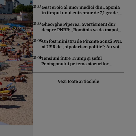
banii trimiși se întorc în UE”
21:25
Gest eroic al unor medici din Japonia
în timpul unui cutremur de 7,1 grade.
Au protejat pacientul de pe masa de
operație cu propriile corpuri
21:23
Gheorghe Piperea, avertisment dur
despre PNRR: „România va da înapoi
banii europeni neinvestiți în energie,
chiar dacă a închis centralele pe
21:08
Un fost ministru de Finanțe acuză PNL
cărbune”
și USR de „bipolarism politic”: Au votat
legea, apoi au atacat-o la CCR
21:01
Tensiuni între Trump și șeful
Pentagonului pe tema stocurilor
reduse de rachete. Ce răspuns dă
președintele american
Vezi toate articolele