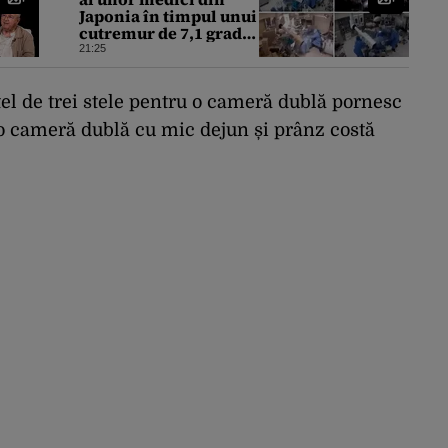
Japonia în timpul unui
cutremur de 7,1 grade.
Au protejat pacientul
21:25
de pe masa de operație
cu propriile corpuri
tel de trei stele pentru o cameră dublă pornesc
le o cameră dublă cu mic dejun și prânz costă