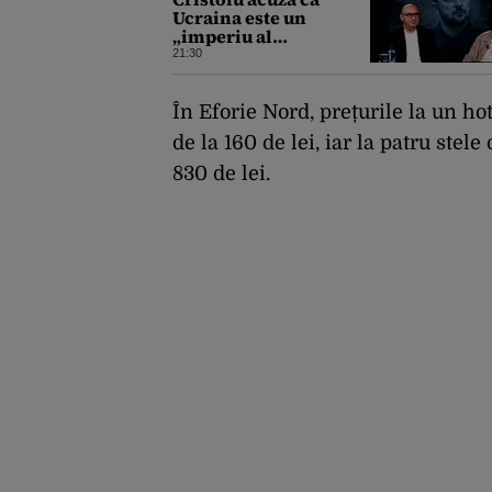
Ucraina este un
„imperiu al
corupției”: „Jumătate
21:30
din banii trimiși se
întorc în UE”
În Eforie Nord, prețurile la un ho
de la 160 de lei, iar la patru ste
830 de lei.