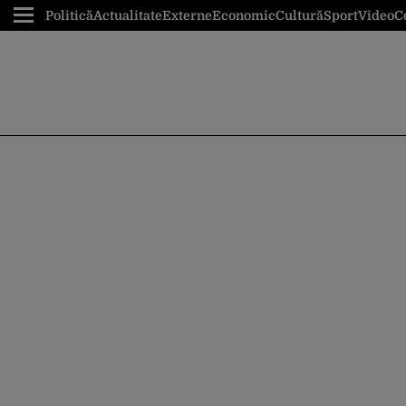
Politică
Actualitate
Externe
Economic
Cultură
Sport
Video
C