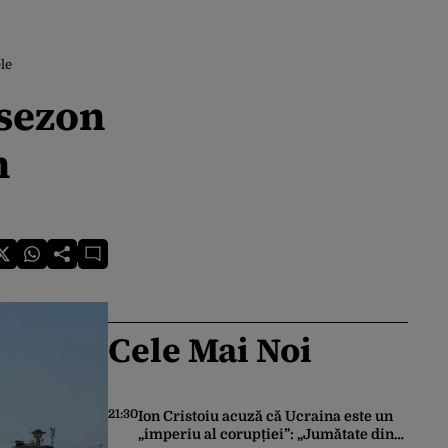
ele
 sezon
n
Cele Mai Noi
21:30
Ion Cristoiu acuză că Ucraina este un
„imperiu al corupției”: „Jumătate din