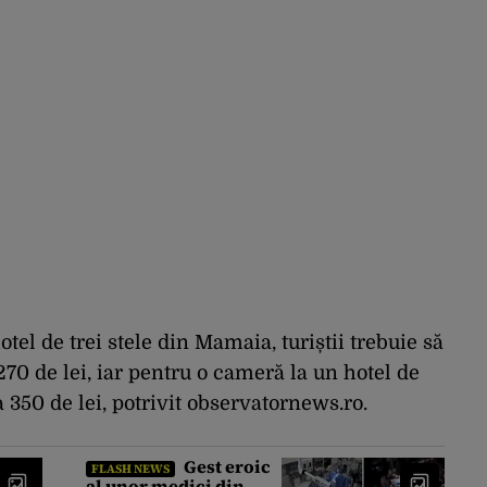
tel de trei stele din Mamaia, turiștii trebuie să
270 de lei, iar pentru o cameră la un hotel de
a 350 de lei, potrivit observatornews.ro.
Gest eroic
FLASH NEWS
al unor medici din