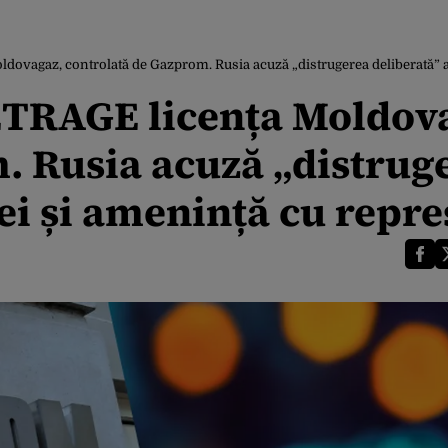
ovagaz, controlată de Gazprom. Rusia acuză „distrugerea deliberată” a
TRAGE licența Moldov
. Rusia acuză „distrug
i și amenință cu repre