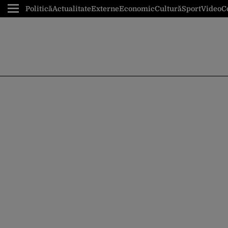
Politică
Actualitate
Externe
Economic
Cultură
Sport
Video
C