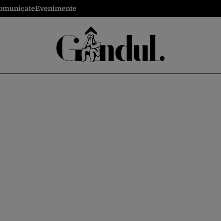
omunicate
Evenimente