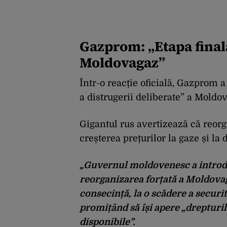
Gazprom: „Etapa finală
Moldovagaz”
Într-o reacție oficială, Gazprom a 
a distrugerii deliberate” a Moldo
Gigantul rus avertizează că reor
creșterea prețurilor la gaze și la 
„Guvernul moldovenesc a introdu
reorganizarea forțată a Moldovaga
consecință, la o scădere a securi
promițând să își apere „drepturile
disponibile”.