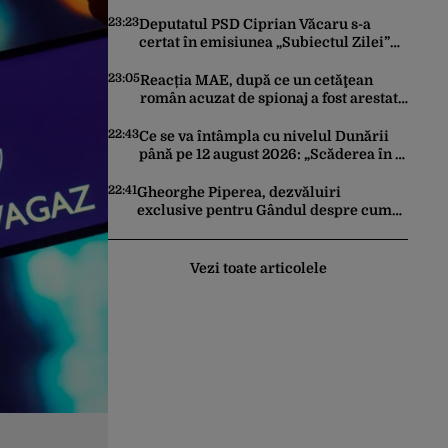
Artificială pentru a crea primele
virusuri sintetice la tratarea de E.coli
23:23
Deputatul PSD Ciprian Văcaru s-a
certat în emisiunea „Subiectul Zilei”
cu deputatul USR Cezar Drăgoescu,
deficitul fiind motivul scandalului
23:05
Reacția MAE, după ce un cetăţean
român acuzat de spionaj a fost arestat
în Germania. Complotase cu un
ucrainean ca să asasineze un
22:43
Ce se va întâmpla cu nivelul Dunării
producător de drone
până pe 12 august 2026: „Scăderea în 7
zile este de 10 centimetri”
22:41
Gheorghe Piperea, dezvăluiri
exclusive pentru Gândul despre cum
Ursula von der Leyen, Emmanuel
Macron și Zelenski plănuiesc pe Signal
să îl pună „la respect” pe Trump
Vezi toate articolele