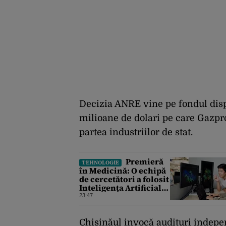
Decizia ANRE vine pe fondul disp
milioane de dolari pe care Gazpro
partea industriilor de stat.
Premieră
TEHNOLOGIE
în Medicină: O echipă
de cercetători a folosit
Inteligența Artificială
pentru a crea primele
23:47
virusuri sintetice la
tratarea de E.coli
Chișinăul invocă audituri indepen