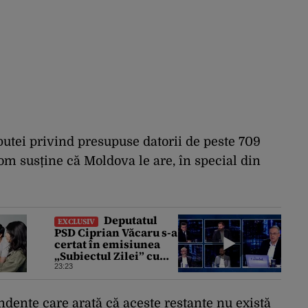
utei privind presupuse datorii de peste 709
m susține că Moldova le are, în special din
Deputatul
EXCLUSIV
PSD Ciprian Văcaru s-a
certat în emisiunea
„Subiectul Zilei” cu
deputatul USR Cezar
23:23
Drăgoescu, deficitul
fiind motivul
scandalului
dente care arată că aceste restanțe nu există