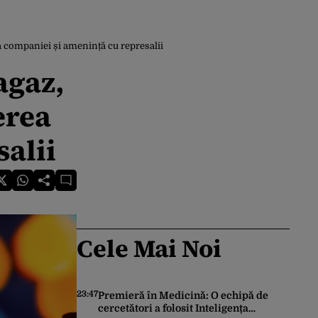
 companiei și amenință cu represalii
agaz,
erea
salii
Cele Mai Noi
23:47
Premieră în Medicină: O echipă de
cercetători a folosit Inteligența