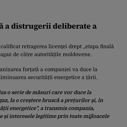
 a distrugerii deliberate a
calificat retragerea licenței drept „etapa finală
vagaz de către autoritățile moldovene.
ganizarea forțată a companiei va duce la
diminuarea securității energetice a țării.
s o serie de măsuri care vor duce la
z, la o creștere bruscă a prețurilor și, în
tății energetice”, a transmis compania,
 și interesele legitime prin toate mijloacele