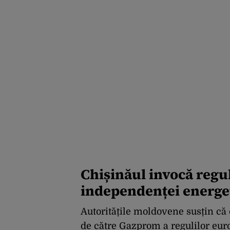
Chișinăul invocă regul
independenței energe
Autoritățile moldovene susțin că
de către Gazprom a regulilor eur