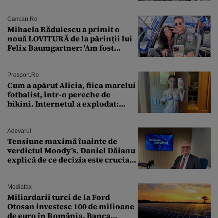
Cancan.ro
Mihaela Rădulescu a primit o
nouă LOVITURĂ de la părinții lui
Felix Baumgartner: 'Am fost
ȘTEARSĂ complet din
Prosport.ro
Cum a apărut Alicia, fiica marelui
fotbalist, într-o pereche de
bikini. Internetul a explodat:
„Zeiță superbă!”
Adevarul
Tensiune maximă înainte de
verdictul Moody’s. Daniel Dăianu
explică de ce decizia este crucială
pentru economia României
Mediafax
Miliardarii turci de la Ford
Otosan investesc 100 de milioane
de euro în România. Banca