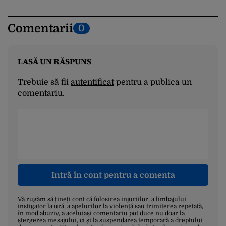
Comentarii
0
LASĂ UN RĂSPUNS
Trebuie să fii
autentificat
pentru a publica un
comentariu.
Intră în cont pentru a comenta
Vă rugăm să țineți cont că folosirea injuriilor, a limbajului
instigator la ură, a apelurilor la violență sau trimiterea repetată,
în mod abuziv, a aceluiași comentariu pot duce nu doar la
ștergerea mesajului, ci și la suspendarea temporară a dreptului