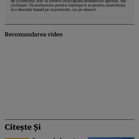
de a comenta. Site-ul nostru încurajează dezbaterile aprinse, dar
civilizate. Vă mulțumim pentru înțelegere și pentru contribuția
la o discuție bazată pe argumente, nu pe atacuri.
Recomandarea video
Citește Și