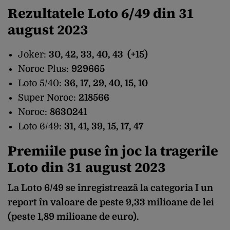
Rezultatele Loto 6/49 din 31
august 2023
Joker:
30, 42, 33, 40, 43 (+15)
Noroc Plus:
929665
Loto 5/40:
36, 17, 29, 40, 15, 10
Super Noroc:
218566
Noroc:
8630241
Loto 6/49:
31, 41, 39, 15, 17, 47
Premiile puse în joc la tragerile
Loto din
31 august
202
3
La Loto 6/49
se înregistrează la categoria I un
report în valoare de peste 9,33 milioane de lei
(peste 1,89 milioane de euro).