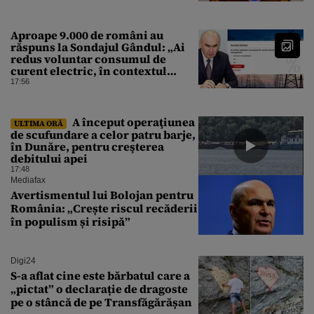
Aproape 9.000 de români au
răspuns la Sondajul Gândul: „Ai
redus voluntar consumul de
curent electric, în contextul
crizei energetice?” Rezultatul a
17:56
fost o surpriză
A început operaţiunea
ULTIMA ORĂ
de scufundare a celor patru barje,
în Dunăre, pentru creşterea
debitului apei
17:48
Mediafax
Avertismentul lui Bolojan pentru
România: „Crește riscul recăderii
în populism și risipă”
Digi24
S-a aflat cine este bărbatul care a
„pictat” o declarație de dragoste
pe o stâncă de pe Transfăgărășan