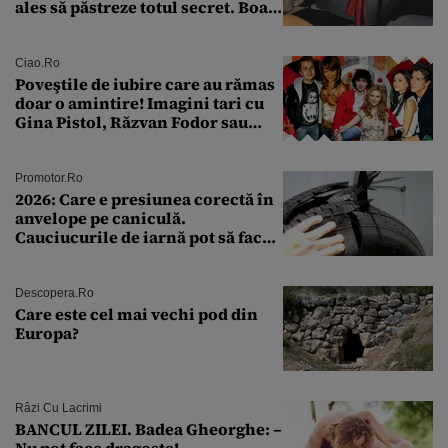
ales să păstreze totul secret. Boala
a fost descoperită la un control de
rutină
Ciao.ro
Poveştile de iubire care au rămas
doar o amintire! Imagini tari cu
Gina Pistol, Răzvan Fodor sau
Andra Măruţă şi foştii parteneri
Promotor.ro
2026: Care e presiunea corectă în
anvelope pe caniculă.
Cauciucurile de iarnă pot să facă
explozie la peste 40°C?
Descopera.ro
Care este cel mai vechi pod din
Europa?
Râzi Cu Lacrimi
BANCUL ZILEI. Badea Gheorghe: –
Nu pot face dragoste!