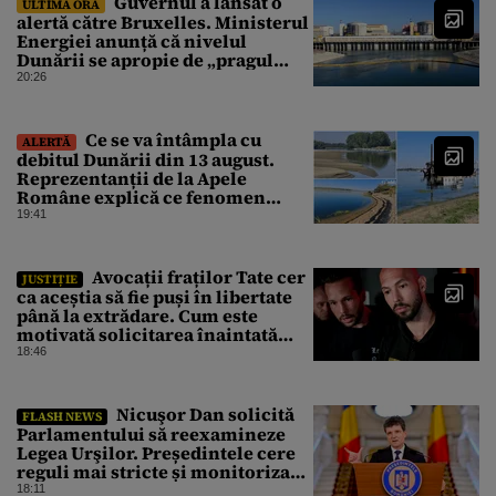
Guvernul a lansat o
ULTIMA ORĂ
alertă către Bruxelles. Ministerul
Energiei anunță că nivelul
Dunării se apropie de „pragul
critic”, iar centrala de la
20:26
Cernavodă s-ar putea opri
Ce se va întâmpla cu
ALERTĂ
debitul Dunării din 13 august.
Reprezentanții de la Apele
Române explică ce fenomen
urmează
19:41
Avocații fraților Tate cer
JUSTIȚIE
ca aceștia să fie puși în libertate
până la extrădare. Cum este
motivată solicitarea înaintată
instanței
18:46
Nicuşor Dan solicită
FLASH NEWS
Parlamentului să reexamineze
Legea Urşilor. Președintele cere
reguli mai stricte și monitorizare
în timp real
18:11