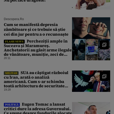
Descopera.ro
Cum se manifestă depresia
zâmbitoare și ce trebuie să știe
cei din jur pentru a o recunoaște
Percheziții ample în
FLASH NEWS
Suceava și Maramureș.
Anchetatorii au găsit arme ilegale
de vânătoare, muniție, zeci de
trofee de vânat și materiale
20:11
pirotehnice
SUA au câștigat războiul
MILITAR
cu Iran, arată o analiză
americană. Cum s-ar schimba
toată arhitectura de securitate
din Orientul Mijlociu
19:28
Eugen Tomac a lansat
POLITICĂ
critici dure la adresa Guvernului.
Ce spune despre fondurile alocate