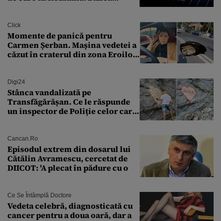
Transilvania le acordă o
finanțare uriașă
Click
Momente de panică pentru
Carmen Șerban. Mașina vedetei a
căzut în craterul din zona Eroilor:
„M-am speriat foarte tare”
Digi24
Stânca vandalizată pe
Transfăgărășan. Ce le răspunde
un inspector de Poliție celor care
întreabă: „Dar ce a făcut?”
Cancan.ro
Episodul extrem din dosarul lui
Cătălin Avramescu, cercetat de
DIICOT: 'A plecat în pădure cu o
Ce Se Întâmplă Doctore
Vedeta celebră, diagnosticată cu
cancer pentru a doua oară, dar a