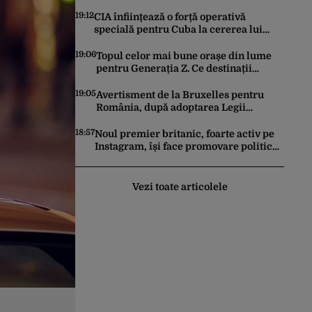
surpat
19:12
CIA înființează o forță operativă
specială pentru Cuba la cererea lui
Trump. Havana a devenit prioritatea nr.
1 alături de China, Iran și Rusia
19:06
Topul celor mai bune orașe din lume
pentru Generația Z. Ce destinații
preferă tinerii sub 30 de ani
19:05
Avertisment de la Bruxelles pentru
România, după adoptarea Legii
Decarbonizării. Comisia Europeană
anunță că pot fi „consecințe financiare”
18:57
Noul premier britanic, foarte activ pe
Instagram, își face promovare politică
în format IMAX ca-n Odiseea
Vezi toate articolele