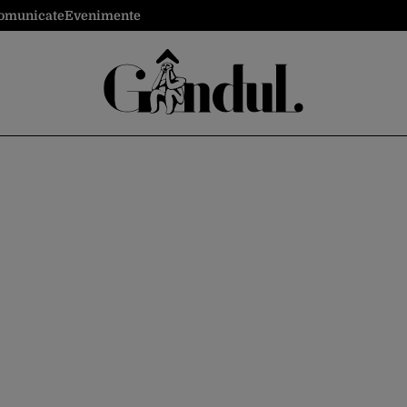
omunicate
Evenimente