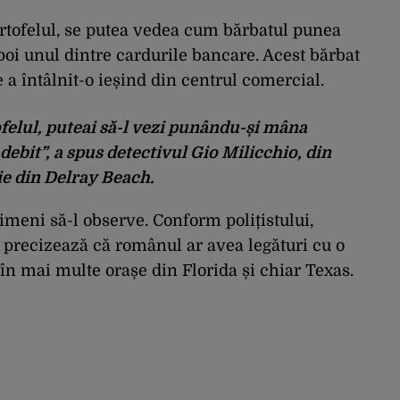
rtofelul, se putea vedea cum bărbatul punea
oi unul dintre cardurile bancare. Acest bărbat
e a întâlnit-o ieșind din centrul comercial.
ofelul, puteai să-l vezi punându-și mâna
debit”, a spus detectivul Gio Milicchio, din
e din Delray Beach.
nimeni să-l observe. Conform polițistului,
l precizează că românul ar avea legături cu o
 în mai multe orașe din Florida și chiar Texas.