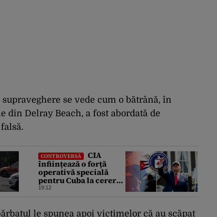
e supraveghere se vede cum o bătrână, în
 din Delray Beach, a fost abordată de
falsă.
CIA
CONTROVERSĂ
înființează o forță
operativă specială
pentru Cuba la cererea
lui Trump. Havana a
19:12
devenit prioritatea nr.
1 alături de China,
Iran și Rusia
 bărbatul le spunea apoi victimelor că au scăpat