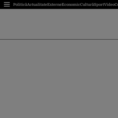
Politică
Actualitate
Externe
Economic
Cultură
Sport
Video
C