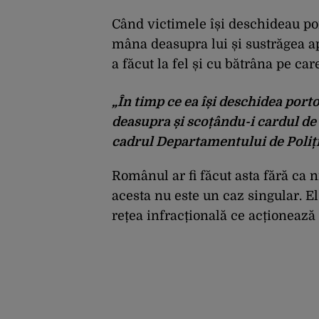
Când victimele își deschideau po
mâna deasupra lui și sustrăgea ap
a făcut la fel și cu bătrâna pe car
„În timp ce ea își deschidea port
deasupra și scoțându-i cardul de 
cadrul Departamentului de Poliți
Românul ar fi făcut asta fără ca 
acesta nu este un caz singular. E
rețea infracțională ce acționează