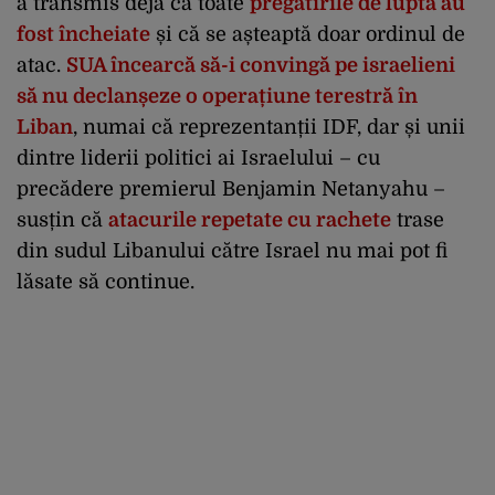
a transmis deja că toate
pregătirile de luptă au
fost încheiate
și că se așteaptă doar ordinul de
atac.
SUA încearcă să-i convingă pe israelieni
să nu declanșeze o operațiune terestră în
Liban
, numai că reprezentanții IDF, dar și unii
dintre liderii politici ai Israelului – cu
precădere premierul Benjamin Netanyahu –
susțin că
atacurile repetate cu rachete
trase
din sudul Libanului către Israel nu mai pot fi
lăsate să continue.