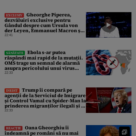
Gheorghe Piperea,
EXCLUSIV
dezvăluiri exclusive pentru
Gândul despre cum Ursula von
der Leyen, Emmanuel Macron și
Zelenski plănuiesc pe Signal să îl
22:41
pună „la respect” pe Trump
Ebola s-ar putea
SĂNĂTATE
răspândi mai rapid de la mutații.
OMS trage un semnal de alarmă
asupra pericolului unui virus
pentru care nu există vaccin
22:33
Trump îi compară pe
INEDIT
agenții de la Serviciul de Imigrare
și Control Vamal cu Spider-Man la
prinderea migranților ilegali și a
infractorilor
22:33
Oana Gheorghiu îi
REACȚIE
îndeamnă pe români să nu mai