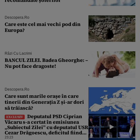
Descopera.ro
Care este cel mai vechi pod din
Europa?
Râzi Cu Lacrimi
BANCUL ZILEI. Badea Gheorghe: –
Nu pot face dragoste!
Descopera.ro
Care sunt marile orașe în care
tinerii din Generația Z și-ar dori
să trăiască?
Deputatul PSD Ciprian
EXCLUSIV
Văcaru s-a certat în emisiunea
„Subiectul Zilei” cu deputatul USR
Cezar Drăgoescu, deficitul fiind
motivul scandalului
23:23