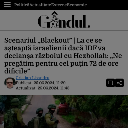
Politică
Actualitate
Externe
Economic
Scenariul „Blackout” | La ce se
așteaptă israelienii dacă IDF va
declanșa războiul cu Hezbollah: „Ne
pregătim pentru cel puțin 72 de ore
dificile”
Cristian Lisandru
Publicat:
25.06.2024, 11:29
Actualizat:
25.06.2024, 11:43