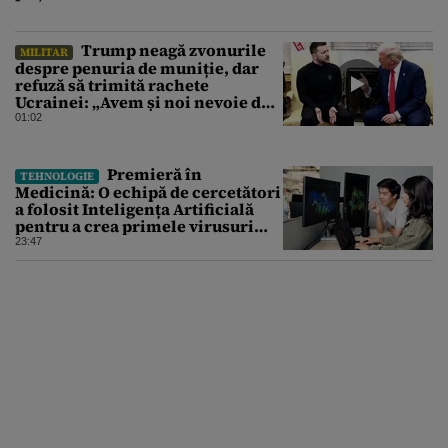
Trump neagă zvonurile
MILITAR
despre penuria de muniție, dar
refuză să trimită rachete
Ucrainei: „Avem și noi nevoie de
rachete”
01:02
Premieră în
TEHNOLOGIE
Medicină: O echipă de cercetători
a folosit Inteligența Artificială
pentru a crea primele virusuri
sintetice la tratarea de E.coli
23:47