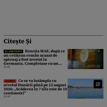
Citește Și
Reacția MAE, după ce
FLASH NEWS
un cetăţean român acuzat de
spionaj a fost arestat în
Germania. Complotase cu un
ucrainean ca să asasineze un
23:05
producător de drone
Ce se va întâmpla cu
ALERTĂ
nivelul Dunării până pe 12 august
2026: „Scăderea în 7 zile este de 10
centimetri”
22:43