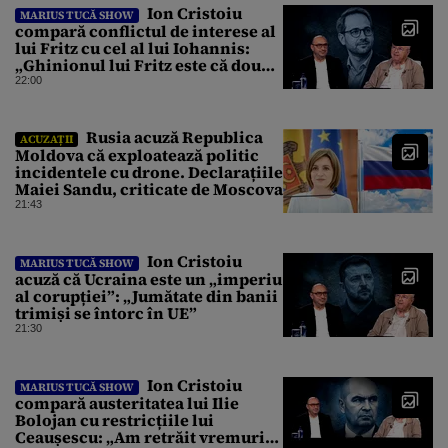
Ion Cristoiu
MARIUS TUCĂ SHOW
compară conflictul de interese al
lui Fritz cu cel al lui Iohannis:
„Ghinionul lui Fritz este că două
instanțe l-au declarat
22:00
incompatibil”
Rusia acuză Republica
ACUZAȚII
Moldova că exploatează politic
incidentele cu drone. Declarațiile
Maiei Sandu, criticate de Moscova
21:43
Ion Cristoiu
MARIUS TUCĂ SHOW
acuză că Ucraina este un „imperiu
al corupției”: „Jumătate din banii
trimiși se întorc în UE”
21:30
Ion Cristoiu
MARIUS TUCĂ SHOW
compară austeritatea lui Ilie
Bolojan cu restricțiile lui
Ceaușescu: „Am retrăit vremurile