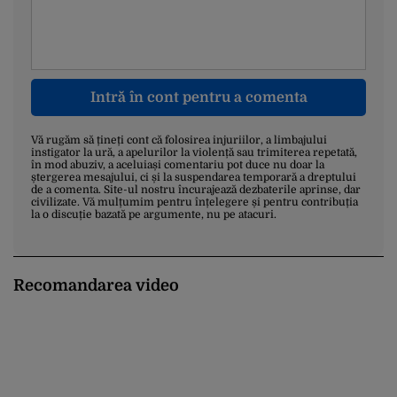
Intră în cont pentru a comenta
Vă rugăm să țineți cont că folosirea injuriilor, a limbajului
instigator la ură, a apelurilor la violență sau trimiterea repetată,
în mod abuziv, a aceluiași comentariu pot duce nu doar la
ștergerea mesajului, ci și la suspendarea temporară a dreptului
de a comenta. Site-ul nostru încurajează dezbaterile aprinse, dar
civilizate. Vă mulțumim pentru înțelegere și pentru contribuția
la o discuție bazată pe argumente, nu pe atacuri.
Recomandarea video