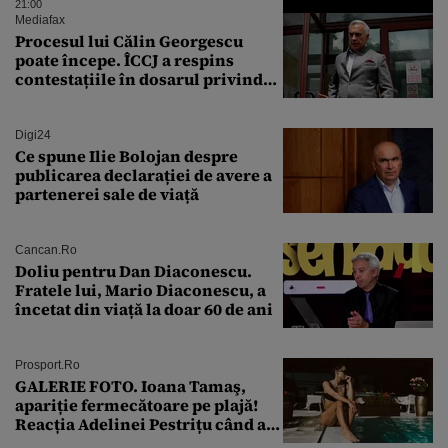
tinereții”
21:00
Mediafax
Procesul lui Călin Georgescu
poate începe. ÎCCJ a respins
contestațiile în dosarul privind
lovitura de stat
Digi24
Ce spune Ilie Bolojan despre
publicarea declarației de avere a
partenerei sale de viață
Cancan.ro
Doliu pentru Dan Diaconescu.
Fratele lui, Mario Diaconescu, a
încetat din viață la doar 60 de ani
Prosport.ro
GALERIE FOTO. Ioana Tamaş,
apariție fermecătoare pe plajă!
Reacția Adelinei Pestrițu când a
văzut-o