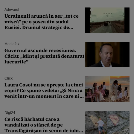
Adevarul
Ucrainenii aruncă în aer „tot ce
mișcă” pe o șosea din sudul
Rusiei. Drumul strategic de
aprovizionare către Crimeea este
controlat complet
Mediafax
Guvernul ascunde recesiunea.
Câciu: „Mint și prezintă denaturat
lucrurile”
Click
Laura Cosoi nu se oprește la cinci
copii? Ce spune vedeta: „Și Nina a
venit într-un moment în care nici
măcar nu mai discutam”
Digi24
Ce riscă bărbatul care a
vandalizat o stâncă de pe
Transfăgărășan în semn de iubire