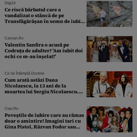
Digi24
Ce riscă bărbatul care a
vandalizat o stâncă de pe
Transfăgărășan în semn de iubire
față de „Anna”
Cancan.ro
Valentin Sanfira o acuză pe
Codruța de adulter? 'Am iubit doi
ochi ce m-au înșelat!'
Ce Se Întâmplă Doctore
Cum arată astăzi Dana
Nicolaescu, la 13 ani de la
moartea lui Sergiu Nicolaescu.
Transformarea care i-a surprins
pe toți
Ciao.ro
Poveştile de iubire care au rămas
doar o amintire! Imagini tari cu
Gina Pistol, Răzvan Fodor sau
Andra Măruţă şi foştii parteneri