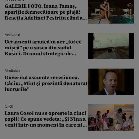
GALERIE FOTO. Ioana Tamaş,
apariție fermecătoare pe plajă!
Reacția Adelinei Pestrițu când a
văzut-o
Adevarul
Ucrainenii aruncă în aer „tot ce
mișcă” pe o șosea din sudul
Rusiei. Drumul strategic de
aprovizionare către Crimeea este
controlat complet
Mediafax
Guvernul ascunde recesiunea.
Câciu: „Mint și prezintă denaturat
lucrurile”
Click
Laura Cosoi nu se oprește la cinci
copii? Ce spune vedeta: „Și Nina a
venit într-un moment în care nici
măcar nu mai discutam”