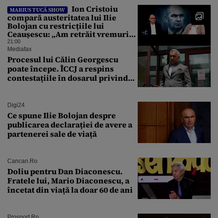
Ion Cristoiu
MARIUS TUCĂ SHOW
compară austeritatea lui Ilie
Bolojan cu restricțiile lui
Ceaușescu: „Am retrăit vremurile
tinereții”
21:00
Mediafax
Procesul lui Călin Georgescu
poate începe. ÎCCJ a respins
contestațiile în dosarul privind
lovitura de stat
Digi24
Ce spune Ilie Bolojan despre
publicarea declarației de avere a
partenerei sale de viață
Cancan.ro
Doliu pentru Dan Diaconescu.
Fratele lui, Mario Diaconescu, a
încetat din viață la doar 60 de ani
Prosport.ro