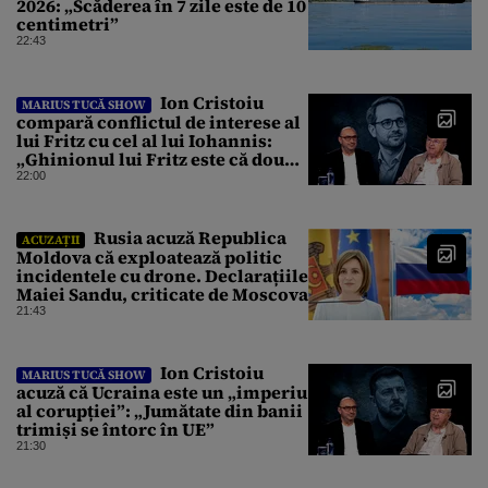
2026: „Scăderea în 7 zile este de 10
centimetri”
22:43
Ion Cristoiu
MARIUS TUCĂ SHOW
compară conflictul de interese al
lui Fritz cu cel al lui Iohannis:
„Ghinionul lui Fritz este că două
instanțe l-au declarat
22:00
incompatibil”
Rusia acuză Republica
ACUZAȚII
Moldova că exploatează politic
incidentele cu drone. Declarațiile
Maiei Sandu, criticate de Moscova
21:43
Ion Cristoiu
MARIUS TUCĂ SHOW
acuză că Ucraina este un „imperiu
al corupției”: „Jumătate din banii
trimiși se întorc în UE”
21:30