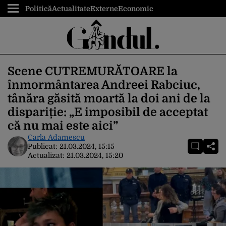
Politică
Actualitate
Externe
Economic
Scene CUTREMURĂTOARE la
înmormântarea Andreei Rabciuc,
tânăra găsită moartă la doi ani de la
dispariție: „E imposibil de acceptat
că nu mai este aici”
Carla Adamescu
Publicat:
21.03.2024, 15:15
Actualizat:
21.03.2024, 15:20