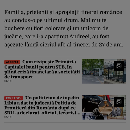
Familia, prietenii și apropiații tinerei românce
au condus-o pe ultimul drum. Mai multe
buchete cu flori colorate și un unicorn de
jucărie, care i-a aparținut Andreei, au fost
așezate lângă sicriul alb al tinerei de 27 de ani.
Cum risipește Primăria
ALERTĂ
Capitalei banii pentru STB, în
plină criză financiară a societății
de transport
06:00
Un politician de top din
EXCLUSIV
Libia a dat în judecată Poliția de
Frontieră din România după ce
SRI l-a declarat, oficial, terorist
ISIS
05:00