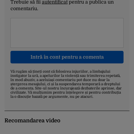
Trebuie să fii
autentificat
pentru a publica un
comentariu.
Intră în cont pentru a comenta
Vă rugăm să țineți cont că folosirea injuriilor, a limbajului
instigator la ură, a apelurilor la violență sau trimiterea repetată,
în mod abuziv, a aceluiași comentariu pot duce nu doar la
ștergerea mesajului, ci și la suspendarea temporară a dreptului
de a comenta. Site-ul nostru încurajează dezbaterile aprinse, dar
civilizate. Vă mulțumim pentru înțelegere și pentru contribuția
la o discuție bazată pe argumente, nu pe atacuri.
Recomandarea video