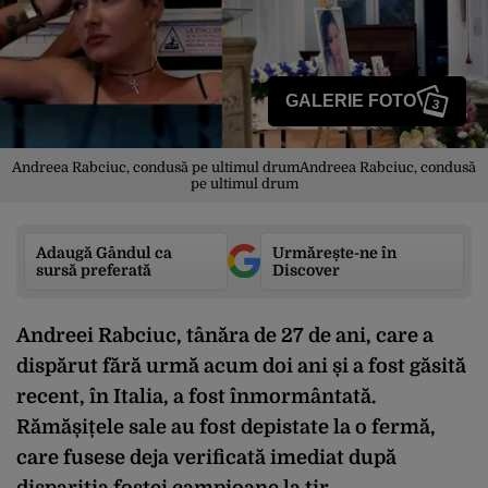
GALERIE FOTO
3
Andreea Rabciuc, condusă pe ultimul drumAndreea Rabciuc, condusă
pe ultimul drum
Adaugă Gândul ca
Urmărește-ne în
sursă preferată
Discover
Andreei Rabciuc, tânăra de 27 de ani, care a
dispărut fără urmă acum doi ani și a fost găsită
recent, în Italia, a fost înmormântată.
Rămășițele sale au fost depistate la o fermă,
care fusese deja verificată imediat după
dispariția fostei campioane la tir.