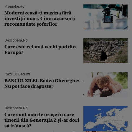
Promotor.ro
Modernizează-ți mașina fără
investiții mari. Cinci accesorii
recomandate șoferilor
Descopera.ro
Care este cel mai vechi pod din
Europa?
Râzi Cu Lacrimi
BANCUL ZILEI. Badea Gheorghe: –
Nu pot face dragoste!
Descopera.ro
Care sunt marile orașe în care
tinerii din Generația Z și-ar dori
să trăiască?