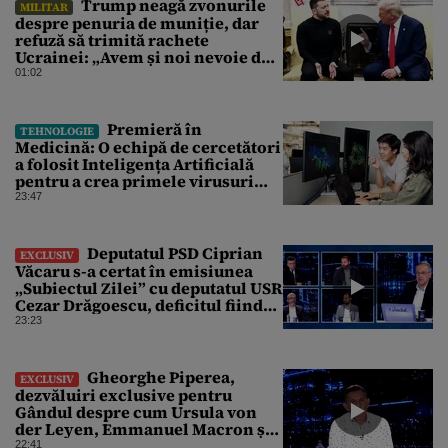
Trump neagă zvonurile
MILITAR
despre penuria de muniție, dar
refuză să trimită rachete
Ucrainei: „Avem și noi nevoie de
rachete”
01:02
Premieră în
TEHNOLOGIE
Medicină: O echipă de cercetători
a folosit Inteligența Artificială
pentru a crea primele virusuri
sintetice la tratarea de E.coli
23:47
Deputatul PSD Ciprian
EXCLUSIV
Văcaru s-a certat în emisiunea
„Subiectul Zilei” cu deputatul USR
Cezar Drăgoescu, deficitul fiind
motivul scandalului
23:23
Gheorghe Piperea,
EXCLUSIV
dezvăluiri exclusive pentru
Gândul despre cum Ursula von
der Leyen, Emmanuel Macron și
Zelenski plănuiesc pe Signal să îl
22:41