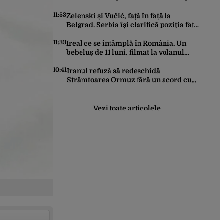
Rusiei
11:53
Zelenski și Vučić, față în față la
Belgrad. Serbia își clarifică poziția față
de războiul din Ucraina
11:33
Ireal ce se întâmplă în România. Un
bebeluș de 11 luni, filmat la volanul
unei mașini
10:41
Iranul refuză să redeschidă
Strâmtoarea Ormuz fără un acord cu
SUA. Ce condiții pune Teheranul
Vezi toate articolele