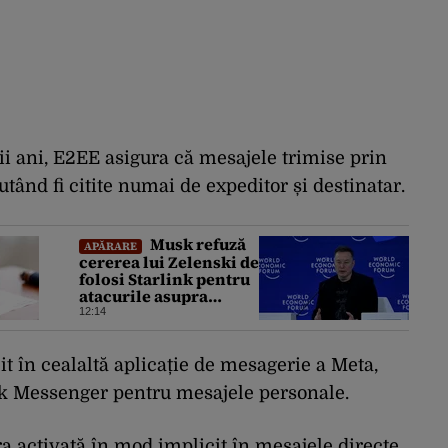
i ani, E2EE asigura că mesajele trimise prin
tând fi citite numai de expeditor și destinatar.
Musk refuză
APĂRARE
cererea lui Zelenski de
folosi Starlink pentru
atacurile asupra
Rusiei
12:14
it în cealaltă aplicație de mesagerie a Meta,
k Messenger pentru mesajele personale.
ra activată în mod implicit în mesajele directe