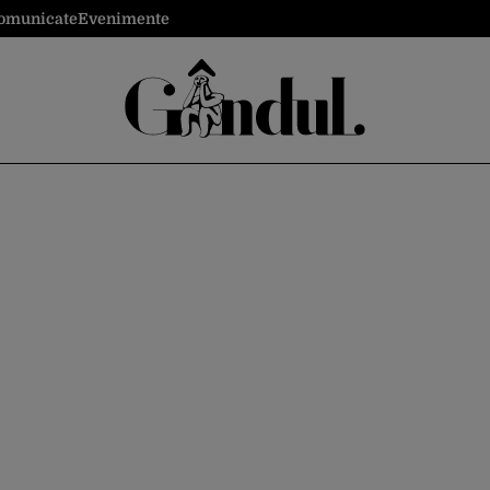
omunicate
Evenimente