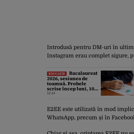
Introdusă pentru DM-uri în ultimi
Instagram erau complet sigure, pu
Bacalaureat
EDUCAȚIE
2026, sesiunea de
toamnă. Probele
scrise încep luni, 10
august. Ce trebuie să
12:14
știe toți candidații
E2EE este utilizată în mod implic
WhatsApp, precum și în Faceboo
Chiar și așa, criptarea E2EE nu e