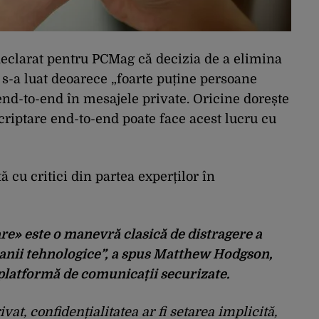
declarat pentru PCMag că decizia de a elimina
s-a luat deoarece „foarte puține persoane
end-to-end în mesajele private. Oricine dorește
criptare end-to-end poate face acest lucru cu
 cu critici din partea experților în
re» este o manevră clasică de distragere a
panii tehnologice”, a spus Matthew Hodgson,
platformă de comunicații securizate.
ivat, confidențialitatea ar fi setarea implicită,