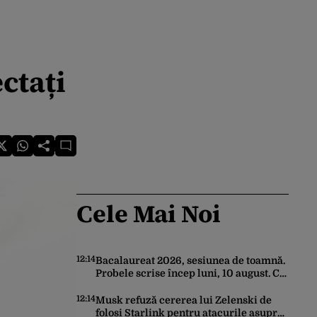
ctați
Cele Mai Noi
12:14
Bacalaureat 2026, sesiunea de toamnă.
Probele scrise încep luni, 10 august. Ce
trebuie să știe toți candidații
12:14
Musk refuză cererea lui Zelenski de
folosi Starlink pentru atacurile asupra