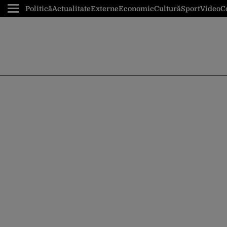
Politică
Actualitate
Externe
Economic
Cultură
Sport
Video
C