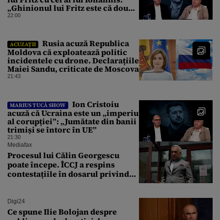
„Ghinionul lui Fritz este că două
instanțe l-au declarat
22:00
incompatibil”
Rusia acuză Republica
ACUZAȚII
Moldova că exploatează politic
incidentele cu drone. Declarațiile
Maiei Sandu, criticate de Moscova
21:43
Ion Cristoiu
MARIUS TUCĂ SHOW
acuză că Ucraina este un „imperiu
al corupției”: „Jumătate din banii
trimiși se întorc în UE”
21:30
Mediafax
Procesul lui Călin Georgescu
poate începe. ÎCCJ a respins
contestațiile în dosarul privind
lovitura de stat
Digi24
Ce spune Ilie Bolojan despre