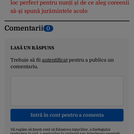
loc perfect pentru nunți și de ce aleg coreenii
să-și spună jurămintele acolo
Comentarii
0
LASĂ UN RĂSPUNS
Trebuie să fii
autentificat
pentru a publica un
comentariu.
Intră în cont pentru a comenta
Vă rugăm să țineți cont că folosirea injuriilor, a limbajului
instigator la ură, a apelurilor la violență sau trimiterea repetată,