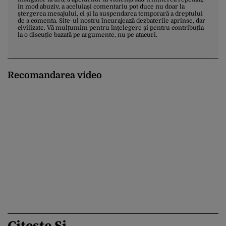
în mod abuziv, a aceluiași comentariu pot duce nu doar la
ștergerea mesajului, ci și la suspendarea temporară a dreptului
de a comenta. Site-ul nostru încurajează dezbaterile aprinse, dar
civilizate. Vă mulțumim pentru înțelegere și pentru contribuția
la o discuție bazată pe argumente, nu pe atacuri.
Recomandarea video
Citește Și