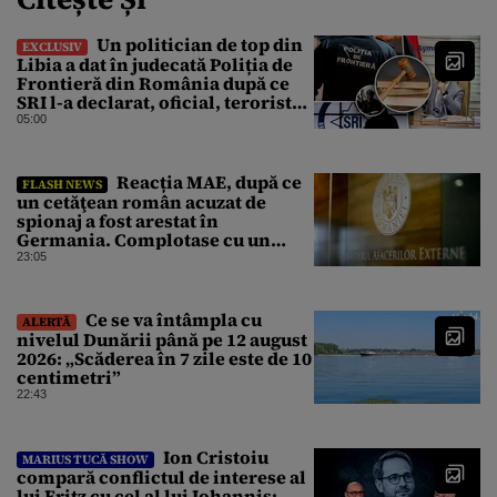
Un politician de top din
EXCLUSIV
Libia a dat în judecată Poliția de
Frontieră din România după ce
SRI l-a declarat, oficial, terorist
ISIS
05:00
Reacția MAE, după ce
FLASH NEWS
un cetăţean român acuzat de
spionaj a fost arestat în
Germania. Complotase cu un
ucrainean ca să asasineze un
23:05
producător de drone
Ce se va întâmpla cu
ALERTĂ
nivelul Dunării până pe 12 august
2026: „Scăderea în 7 zile este de 10
centimetri”
22:43
Ion Cristoiu
MARIUS TUCĂ SHOW
compară conflictul de interese al
lui Fritz cu cel al lui Iohannis: