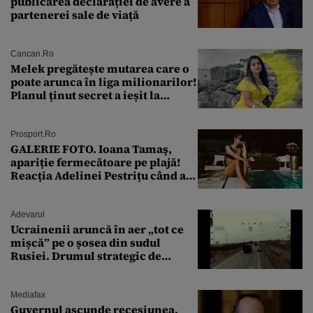
publicarea declarației de avere a
partenerei sale de viață
Cancan.ro
Melek pregătește mutarea care o
poate arunca în liga milionarilor!
Planul ținut secret a ieșit la
lumină
Prosport.ro
GALERIE FOTO. Ioana Tamaş,
apariție fermecătoare pe plajă!
Reacția Adelinei Pestrițu când a
văzut-o
Adevarul
Ucrainenii aruncă în aer „tot ce
mișcă” pe o șosea din sudul
Rusiei. Drumul strategic de
aprovizionare către Crimeea este
controlat complet
Mediafax
Guvernul ascunde recesiunea.