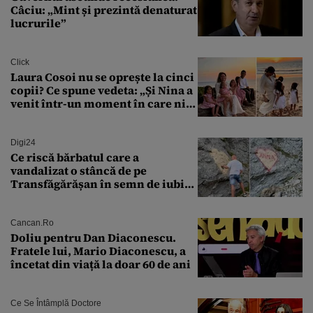
Câciu: „Mint și prezintă denaturat
lucrurile”
Click
Laura Cosoi nu se oprește la cinci
copii? Ce spune vedeta: „Și Nina a
venit într-un moment în care nici
măcar nu mai discutam”
Digi24
Ce riscă bărbatul care a
vandalizat o stâncă de pe
Transfăgărășan în semn de iubire
față de „Anna”
Cancan.ro
Doliu pentru Dan Diaconescu.
Fratele lui, Mario Diaconescu, a
încetat din viață la doar 60 de ani
Ce Se Întâmplă Doctore