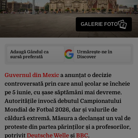
GALERIE FOTO
2
Adaugă Gândul ca
Urmărește-ne în
sursă preferată
Discover
Guvernul din Mexic
a anunțat o decizie
controversată prin care anul școlar se încheie
pe 5 iunie, cu șase săptămâni mai devreme.
Autoritățile invocă debutul Campionatului
Mondial de Fotbal 2026, dar și valurile de
căldură extremă. Măsura a declanșat un val de
proteste din partea părinților și a profesorilor,
potrivit
Deutsche Welle
și
BBC
.