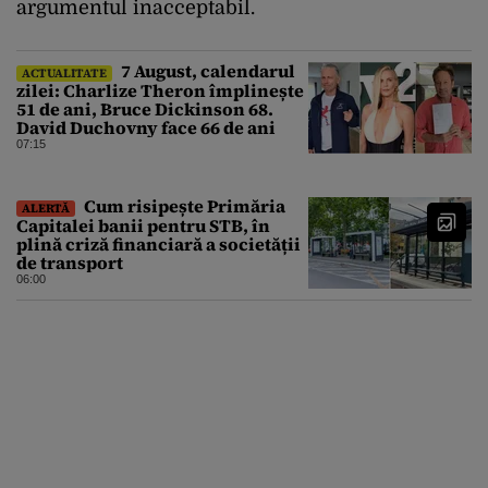
argumentul inacceptabil.
7 August, calendarul
ACTUALITATE
zilei: Charlize Theron împlinește
51 de ani, Bruce Dickinson 68.
David Duchovny face 66 de ani
07:15
Cum risipește Primăria
ALERTĂ
Capitalei banii pentru STB, în
plină criză financiară a societății
de transport
06:00