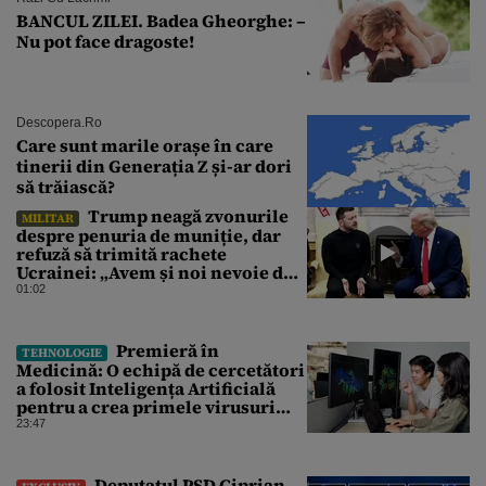
BANCUL ZILEI. Badea Gheorghe: –
Nu pot face dragoste!
Descopera.ro
Care sunt marile orașe în care
tinerii din Generația Z și-ar dori
să trăiască?
Trump neagă zvonurile
MILITAR
despre penuria de muniție, dar
refuză să trimită rachete
Ucrainei: „Avem și noi nevoie de
rachete”
01:02
Premieră în
TEHNOLOGIE
Medicină: O echipă de cercetători
a folosit Inteligența Artificială
pentru a crea primele virusuri
sintetice la tratarea de E.coli
23:47
Deputatul PSD Ciprian