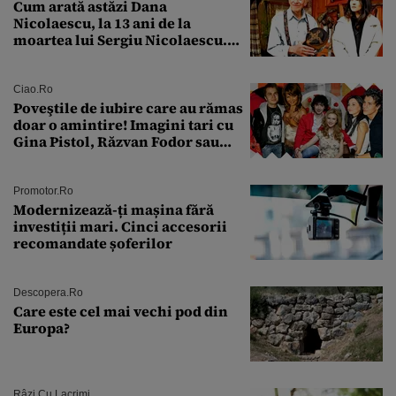
Cum arată astăzi Dana
Nicolaescu, la 13 ani de la
moartea lui Sergiu Nicolaescu.
Transformarea care i-a surprins
pe toți
Ciao.ro
Poveştile de iubire care au rămas
doar o amintire! Imagini tari cu
Gina Pistol, Răzvan Fodor sau
Andra Măruţă şi foştii parteneri
Promotor.ro
Modernizează-ți mașina fără
investiții mari. Cinci accesorii
recomandate șoferilor
Descopera.ro
Care este cel mai vechi pod din
Europa?
Râzi Cu Lacrimi