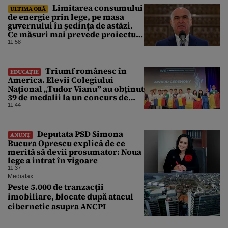
Limitarea consumului
ULTIMA ORĂ
de energie prin lege, pe masa
guvernului în ședința de astăzi.
Ce măsuri mai prevede proiectul
în caz de pandemie, cutremur sau
11:58
conflict armat
Triumf românesc în
EDUCAȚIE
America. Elevii Colegiului
Național „Tudor Vianu” au obținut
39 de medalii la un concurs de
științe
11:44
Deputata PSD Simona
ANUNȚ
Bucura Oprescu explică de ce
merită să devii prosumator: Noua
lege a intrat în vigoare
11:37
Mediafax
Peste 5.000 de tranzacții
imobiliare, blocate după atacul
cibernetic asupra ANCPI