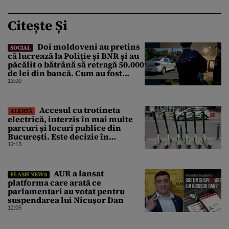
Citește Și
Doi moldoveni au pretins
SOCIAL
că lucrează la Poliție și BNR și au
păcălit o bătrână să retragă 50.000
de lei din bancă. Cum au fost
prinși
13:00
Accesul cu trotineta
ALERTĂ
electrică, interzis în mai multe
parcuri și locuri publice din
București. Este decizie în
premieră, iar amenzile sunt
12:13
usturătoare
AUR a lansat
FLASH NEWS
platforma care arată ce
parlamentari au votat pentru
suspendarea lui Nicușor Dan
12:05