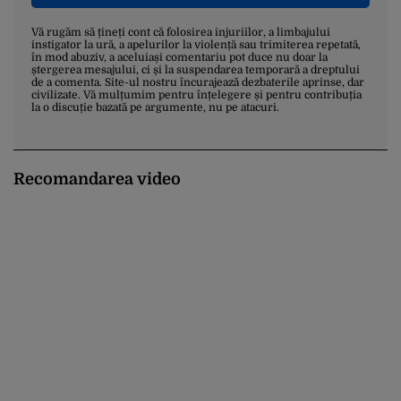
Vă rugăm să țineți cont că folosirea injuriilor, a limbajului
instigator la ură, a apelurilor la violență sau trimiterea repetată,
în mod abuziv, a aceluiași comentariu pot duce nu doar la
ștergerea mesajului, ci și la suspendarea temporară a dreptului
de a comenta. Site-ul nostru încurajează dezbaterile aprinse, dar
civilizate. Vă mulțumim pentru înțelegere și pentru contribuția
la o discuție bazată pe argumente, nu pe atacuri.
Recomandarea video