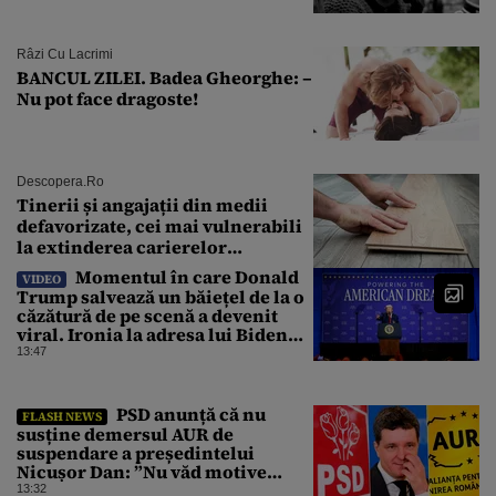
Râzi Cu Lacrimi
BANCUL ZILEI. Badea Gheorghe: –
Nu pot face dragoste!
Descopera.ro
Tinerii și angajații din medii
defavorizate, cei mai vulnerabili
la extinderea carierelor
profesionale
Momentul în care Donald
VIDEO
Trump salvează un băiețel de la o
căzătură de pe scenă a devenit
viral. Ironia la adresa lui Biden
care a stârnit râsete
13:47
PSD anunță că nu
FLASH NEWS
susține demersul AUR de
suspendare a președintelui
Nicușor Dan: ”Nu văd motive
pentru care președintele ar trebui
13:32