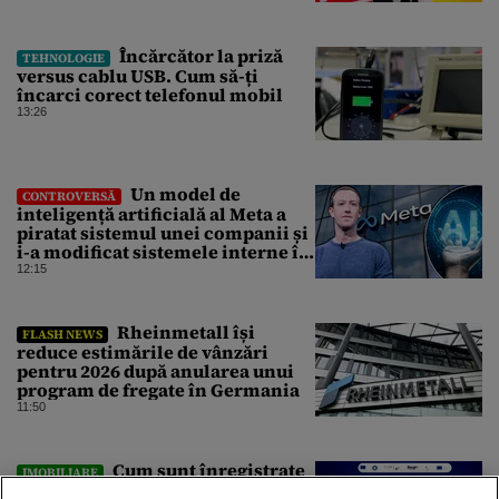
suspendat”
Încărcător la priză
TEHNOLOGIE
versus cablu USB. Cum să-ți
încarci corect telefonul mobil
13:26
Un model de
CONTROVERSĂ
inteligență artificială al Meta a
piratat sistemul unei companii și
i-a modificat sistemele interne în
timpul unui test de securitate
12:15
Rheinmetall își
FLASH NEWS
reduce estimările de vânzări
pentru 2026 după anularea unui
program de fregate în Germania
11:50
Cum sunt înregistrate
IMOBILIARE
proprietățile dacă nu ai făcut