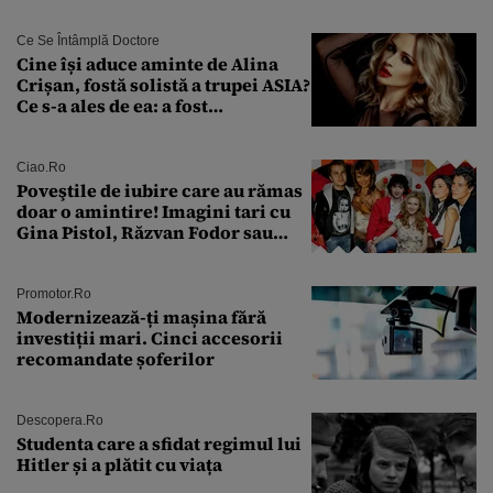
urmă
Ce Se Întâmplă Doctore
Cine își aduce aminte de Alina
Crișan, fostă solistă a trupei ASIA?
Ce s-a ales de ea: a fost
condamnată la închisoare cu
suspendare. Ce acuzații i se aduc
Ciao.ro
Poveştile de iubire care au rămas
doar o amintire! Imagini tari cu
Gina Pistol, Răzvan Fodor sau
Andra Măruţă şi foştii parteneri
Promotor.ro
Modernizează-ți mașina fără
investiții mari. Cinci accesorii
recomandate șoferilor
Descopera.ro
Studenta care a sfidat regimul lui
Hitler și a plătit cu viața