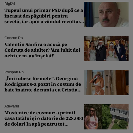
Digi24
Tupeul unui primar PSD după ce a
încasat despăgubiri pentru
secetă, iar apoi a vândut recolta:
„Dar am plătit impozit pentru
banii ăia”
Cancan.ro
Valentin Sanfira o acuză pe
Codruța de adulter? 'Am iubit doi
ochi ce m-au înșelat!'
Prosport.ro
„Îmi iubesc formele”. Georgina
Rodriguez s-a pozat în costum de
baie înainte de nunta cu Cristiano
Ronaldo
Adevarul
Moștenire de coșmar: a primit
casa tatălui și o datorie de 228.000
de dolari la apă pentru tot
cartierul