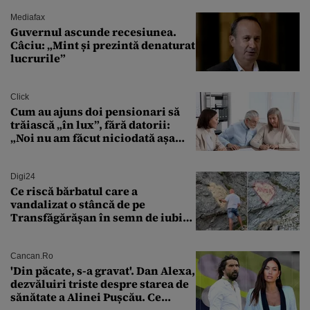
Mediafax
Guvernul ascunde recesiunea.
Câciu: „Mint și prezintă denaturat
lucrurile”
Click
Cum au ajuns doi pensionari să
trăiască „în lux”, fără datorii:
„Noi nu am făcut niciodată așa
ceva”
Digi24
Ce riscă bărbatul care a
vandalizat o stâncă de pe
Transfăgărășan în semn de iubire
față de „Anna”
Cancan.ro
'Din păcate, s-a gravat'. Dan Alexa,
dezvăluiri triste despre starea de
sănătate a Alinei Pușcău. Ce
discuție au avut cu două zile în