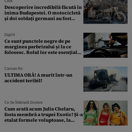
Click
Descoperire incredibilă făcută în
inima Budapestei. O motocicletă
și doi soldați germani au fost
găsiți în Dunăre
Digi24
Ce sunt punctele negre de pe
marginea parbrizului și la ce
folosesc. Rolul lor este esențial
pentru siguranța mașinii
Cancan.ro
ULTIMA ORĂ! A murit într-un
accident teribil!
Ce Se Întâmplă Doctore
Cum arată acum Julia Chelaru,
fosta membră a trupei Exotic! Și-a
etalat formele voluptoase, la
aproape 50 de ani