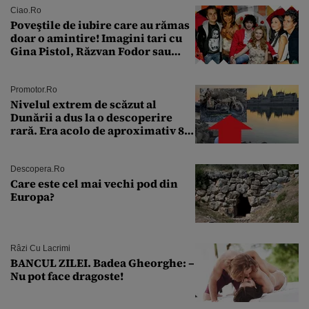
Ciao.ro
Poveştile de iubire care au rămas
doar o amintire! Imagini tari cu
Gina Pistol, Răzvan Fodor sau
Andra Măruţă şi foştii parteneri
Promotor.ro
Nivelul extrem de scăzut al
Dunării a dus la o descoperire
rară. Era acolo de aproximativ 80
de ani
Descopera.ro
Care este cel mai vechi pod din
Europa?
Râzi Cu Lacrimi
BANCUL ZILEI. Badea Gheorghe: –
Nu pot face dragoste!