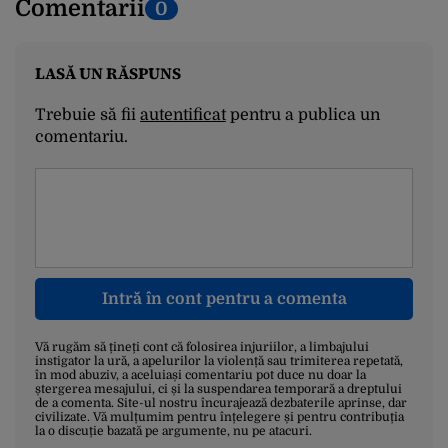
Comentarii
0
LASĂ UN RĂSPUNS
Trebuie să fii
autentificat
pentru a publica un
comentariu.
Intră în cont pentru a comenta
Vă rugăm să țineți cont că folosirea injuriilor, a limbajului
instigator la ură, a apelurilor la violență sau trimiterea repetată,
în mod abuziv, a aceluiași comentariu pot duce nu doar la
ștergerea mesajului, ci și la suspendarea temporară a dreptului
de a comenta. Site-ul nostru încurajează dezbaterile aprinse, dar
civilizate. Vă mulțumim pentru înțelegere și pentru contribuția
la o discuție bazată pe argumente, nu pe atacuri.