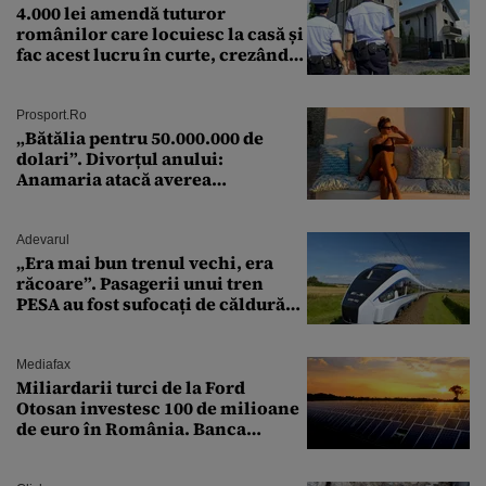
4.000 lei amendă tuturor
românilor care locuiesc la casă și
fac acest lucru în curte, crezând
că nu îi vede nimeni
Prosport.ro
„Bătălia pentru 50.000.000 de
dolari”. Divorțul anului:
Anamaria atacă averea
milionarului
Adevarul
„Era mai bun trenul vechi, era
răcoare”. Pasagerii unui tren
PESA au fost sufocați de căldură
pe ruta București-Constanța
Mediafax
Miliardarii turci de la Ford
Otosan investesc 100 de milioane
de euro în România. Banca
Transilvania le acordă o
finanțare uriașă