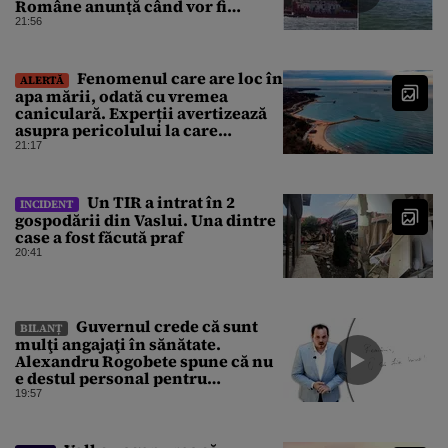
Române anunță când vor fi
simțite efectele
21:56
Fenomenul care are loc în
ALERTĂ
apa mării, odată cu vremea
caniculară. Experții avertizează
asupra pericolului la care
oamenii pot fi expuși
21:17
Un TIR a intrat în 2
INCIDENT
gospodării din Vaslui. Una dintre
case a fost făcută praf
20:41
Guvernul crede că sunt
BILANȚ
mulţi angajaţi în sănătate.
Alexandru Rogobete spune că nu
e destul personal pentru
combaterea infecţiilor
19:57
nosocomiale