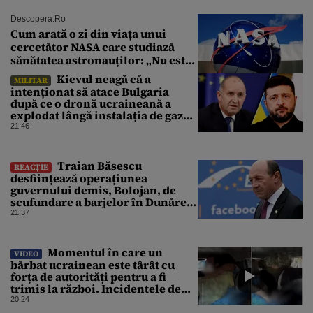
Descopera.ro
Cum arată o zi din viața unui
cercetător NASA care studiază
sănătatea astronauților: „Nu este
o știință complicată”
Kievul neagă că a
MILITAR
intenționat să atace Bulgaria
după ce o dronă ucraineană a
explodat lângă instalația de gaz
de la granița României
21:46
Traian Băsescu
REACȚIE
desființează operațiunea
guvernului demis, Bolojan, de
scufundare a barjelor în Dunăre:
„Este o improvizație”
21:37
Momentul în care un
VIDEO
bărbat ucrainean este târât cu
forța de autorități pentru a fi
trimis la război. Incidentele de
acest fel sunt tot mai dese
20:24