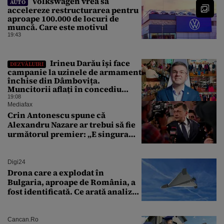
Volkswagen vrea să
AUTO
accelereze restructurarea pentru
aproape 100.000 de locuri de
muncă. Care este motivul
19:43
Irineu Darău își face
DEZVĂLUIRI
campanie la uzinele de armament
închise din Dâmbovița.
Muncitorii aflați în concediu
forțat din cauza lipsei comenzilor
19:08
au fost chemați de acasă pentru a
Mediafax
da mâna cu Ministrul Economiei
Crin Antonescu spune că
Alexandru Nazare ar trebui să fie
următorul premier: „E singura
soluție”
Digi24
Drona care a explodat în
Bulgaria, aproape de România, a
fost identificată. Ce arată analiza
preliminară a epavei
Cancan.ro