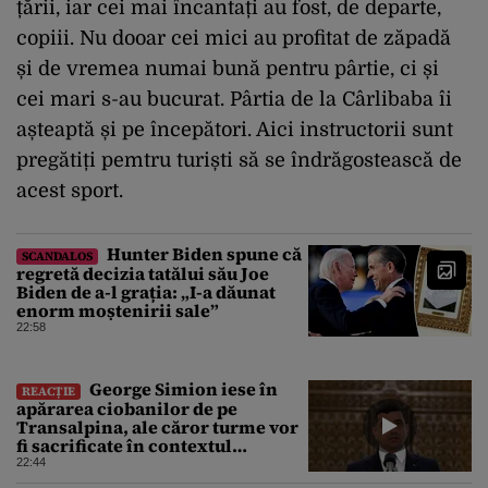
țării, iar cei mai încantați au fost, de departe,
copiii. Nu dooar cei mici au profitat de zăpadă
și de vremea numai bună pentru pârtie, ci și
cei mari s-au bucurat. Pârtia de la Cârlibaba îi
așteaptă și pe începători. Aici instructorii sunt
pregătiți pemtru turiști să se îndrăgostească de
acest sport.
Hunter Biden spune că
SCANDALOS
regretă decizia tatălui său Joe
Biden de a-l grația: „I-a dăunat
enorm moștenirii sale”
22:58
George Simion iese în
REACȚIE
apărarea ciobanilor de pe
Transalpina, ale căror turme vor
fi sacrificate în contextul
focarului de variolă ovină
22:44