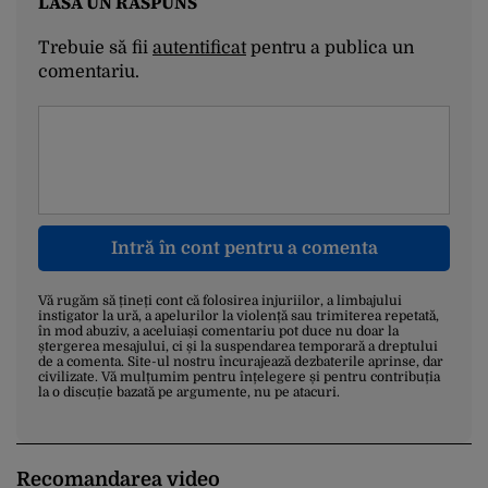
LASĂ UN RĂSPUNS
Trebuie să fii
autentificat
pentru a publica un
comentariu.
Intră în cont pentru a comenta
Vă rugăm să țineți cont că folosirea injuriilor, a limbajului
instigator la ură, a apelurilor la violență sau trimiterea repetată,
în mod abuziv, a aceluiași comentariu pot duce nu doar la
ștergerea mesajului, ci și la suspendarea temporară a dreptului
de a comenta. Site-ul nostru încurajează dezbaterile aprinse, dar
civilizate. Vă mulțumim pentru înțelegere și pentru contribuția
la o discuție bazată pe argumente, nu pe atacuri.
Recomandarea video