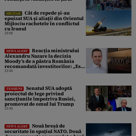
Cât de repede și-au
MILITAR
epuizat SUA și aliații din Orientul
Mijlociu rachetele în conflictul
cu Iranul
23:58
Reacția ministrului
NEWS ALERT
Alexandru Nazare la decizia
Moody’s de a păstra România
recomandată investitorilor: „Este
un răgaz, dar în niciun caz un
23:44
motiv de relaxare”
Senatul SUA adoptă
TENSIUNI
proiectul de lege privind
sancțiunile împotriva Rusiei,
promovat de omul lui Trump
23:40
Nouă breșă de
NEWS ALERT
securitate în spațiul NATO. Două