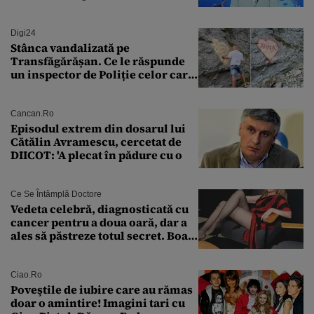
bine în această perioadă”
Digi24
Stânca vandalizată pe
Transfăgărășan. Ce le răspunde
un inspector de Poliție celor care
întreabă: „Dar ce a făcut?”
Cancan.ro
Episodul extrem din dosarul lui
Cătălin Avramescu, cercetat de
DIICOT: 'A plecat în pădure cu o
Ce Se Întâmplă Doctore
Vedeta celebră, diagnosticată cu
cancer pentru a doua oară, dar a
ales să păstreze totul secret. Boala
a fost descoperită la un control de
rutină
Ciao.ro
Poveştile de iubire care au rămas
doar o amintire! Imagini tari cu