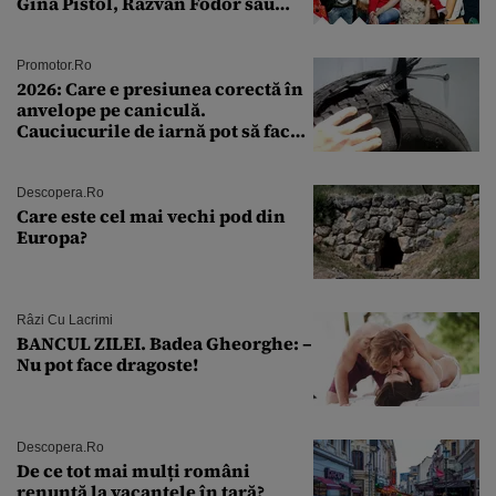
Gina Pistol, Răzvan Fodor sau
Andra Măruţă şi foştii parteneri
Promotor.ro
2026: Care e presiunea corectă în
anvelope pe caniculă.
Cauciucurile de iarnă pot să facă
explozie la peste 40°C?
Descopera.ro
Care este cel mai vechi pod din
Europa?
Râzi Cu Lacrimi
BANCUL ZILEI. Badea Gheorghe: –
Nu pot face dragoste!
Descopera.ro
De ce tot mai mulți români
renunță la vacanțele în țară?