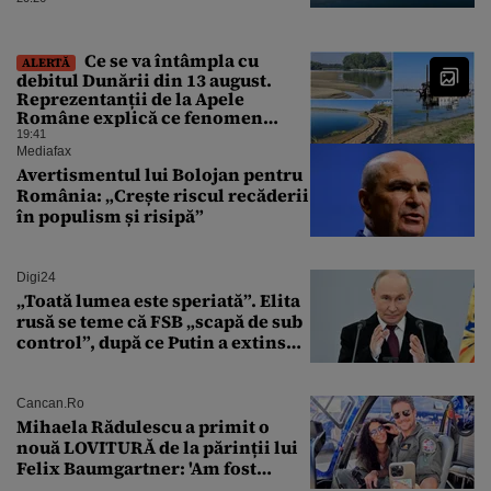
critic”, iar centrala de la
Cernavodă s-ar putea opri
Ce se va întâmpla cu
ALERTĂ
debitul Dunării din 13 august.
Reprezentanții de la Apele
Române explică ce fenomen
urmează
19:41
Mediafax
Avertismentul lui Bolojan pentru
România: „Crește riscul recăderii
în populism și risipă”
Digi24
„Toată lumea este speriată”. Elita
rusă se teme că FSB „scapă de sub
control”, după ce Putin a extins
puterea serviciului
Cancan.ro
Mihaela Rădulescu a primit o
nouă LOVITURĂ de la părinții lui
Felix Baumgartner: 'Am fost
ȘTEARSĂ complet din