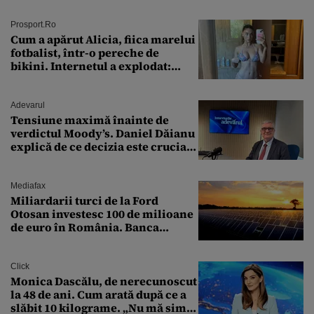
Prosport.ro
Cum a apărut Alicia, fiica marelui
fotbalist, într-o pereche de
bikini. Internetul a explodat:
„Zeiță superbă!”
Adevarul
Tensiune maximă înainte de
verdictul Moody’s. Daniel Dăianu
explică de ce decizia este crucială
pentru economia României
Mediafax
Miliardarii turci de la Ford
Otosan investesc 100 de milioane
de euro în România. Banca
Transilvania le acordă o
finanțare uriașă
Click
Monica Dascălu, de nerecunoscut
la 48 de ani. Cum arată după ce a
slăbit 10 kilograme. „Nu mă simt