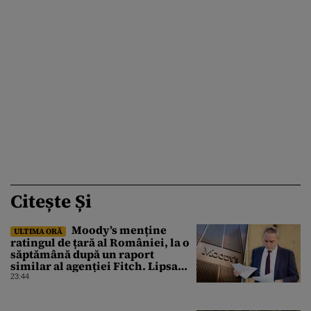
Citește Și
Moody’s menține
ULTIMA ORĂ
ratingul de țară al României, la o
săptămână după un raport
similar al agenției Fitch. Lipsa
unui guvern cu puteri depline,
23:44
principala vulnerabilitate din
raport