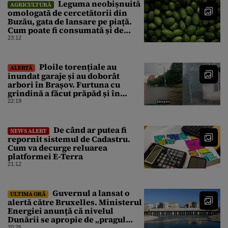
Leguma neobișnuită
AGRICULTURĂ
omologată de cercetătorii din
Buzău, gata de lansare pe piață.
Cum poate fi consumată și de
unde provine soiul
23:12
Ploile torențiale au
ALERTĂ
inundat garaje și au doborât
arbori în Brașov. Furtuna cu
grindină a făcut prăpăd și în
Bihor
22:19
De când ar putea fi
NEWS ALERT
repornit sistemul de Cadastru.
Cum va decurge reluarea
platformei E-Terra
21:12
Guvernul a lansat o
ULTIMA ORĂ
alertă către Bruxelles. Ministerul
Energiei anunță că nivelul
Dunării se apropie de „pragul
20:26