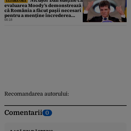
Nicușor Dan susține că
ULTIMA ORĂ
evaluarea Moody’s demonstrează
că România a făcut pașii necesari
pentru a menține încrederea
investitorilor: „Totuși,
00:18
perspectiva rămâne rezervată”
Recomandarea autorului:
Comentarii
0