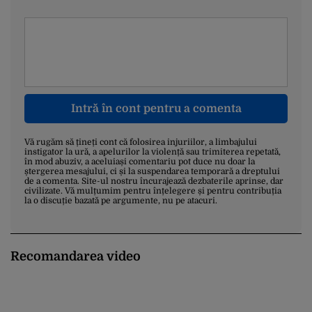
Intră în cont pentru a comenta
Vă rugăm să țineți cont că folosirea injuriilor, a limbajului
instigator la ură, a apelurilor la violență sau trimiterea repetată,
în mod abuziv, a aceluiași comentariu pot duce nu doar la
ștergerea mesajului, ci și la suspendarea temporară a dreptului
de a comenta. Site-ul nostru încurajează dezbaterile aprinse, dar
civilizate. Vă mulțumim pentru înțelegere și pentru contribuția
la o discuție bazată pe argumente, nu pe atacuri.
Recomandarea video