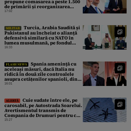
propune comasarea a peste 1.500
de primării și reorganizarea
administrativă a județelor
17:02
Turcia, Arabia Saudită și
MILITAR
Pakistanul au încheiat o alianță
defensivă similară cu NATO în
lumea musulmană, pe fondul
conflictelor din Orientul Mijlociu
16:33
Spania amenință cu
FLASH NEWS
aceleași măsuri, dacă Italia nu
ridică în două zile controalele
asupra cetățenilor spanioli, din
cauza crizei migrației
16:01
Cuie sudate între ele, pe
ALERTĂ
carosabil, pe Autostrada Soarelui.
Avertismentul transmis de
Compania de Drumuri pentru cei
care tranzitează A2
15:27