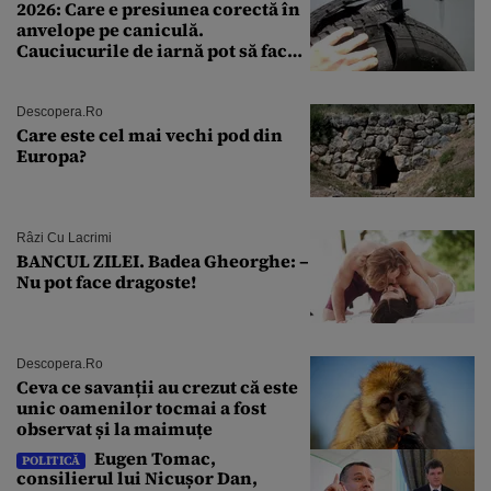
2026: Care e presiunea corectă în
anvelope pe caniculă.
Cauciucurile de iarnă pot să facă
explozie la peste 40°C?
Descopera.ro
Care este cel mai vechi pod din
Europa?
Râzi Cu Lacrimi
BANCUL ZILEI. Badea Gheorghe: –
Nu pot face dragoste!
Descopera.ro
Ceva ce savanții au crezut că este
unic oamenilor tocmai a fost
observat și la maimuțe
Eugen Tomac,
POLITICĂ
consilierul lui Nicușor Dan,