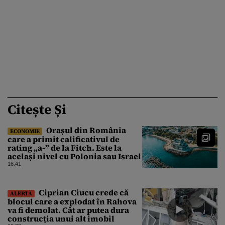
Citește Și
Orașul din România
ECONOMIE
care a primit calificativul de
rating „a-” de la Fitch. Este la
același nivel cu Polonia sau Israel
16:41
Ciprian Ciucu crede că
ALERTĂ
blocul care a explodat în Rahova
va fi demolat. Cât ar putea dura
construcția unui alt imobil