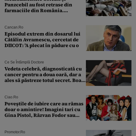
Panzcebil au fost retrase din
farmaciile din România.
Explicația dată de Agenția
Națională a Medicamentului
Cancan.ro
Episodul extrem din dosarul lui
Cătălin Avramescu, cercetat de
DIICOT: 'A plecat în pădure cu o
Ce Se Întâmplă Doctore
Vedeta celebră, diagnosticată cu
cancer pentru a doua oară, dar a
ales să păstreze totul secret. Boala
a fost descoperită la un control de
rutină
Ciao.ro
Poveştile de iubire care au rămas
doar o amintire! Imagini tari cu
Gina Pistol, Răzvan Fodor sau
Andra Măruţă şi foştii parteneri
Promotor.ro