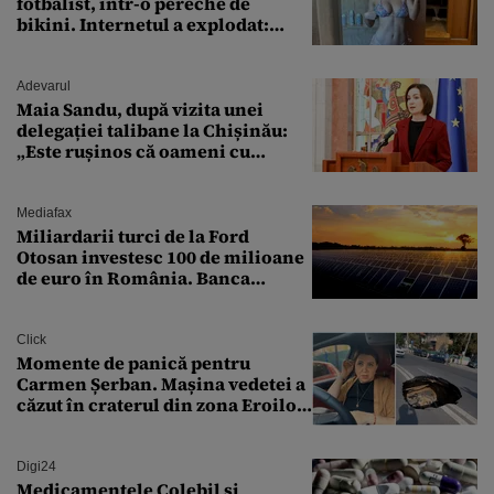
fotbalist, într-o pereche de
bikini. Internetul a explodat:
„Zeiță superbă!”
Adevarul
Maia Sandu, după vizita unei
delegației talibane la Chișinău:
„Este rușinos că oameni cu
funcții înalte nu se
documentează”
Mediafax
Miliardarii turci de la Ford
Otosan investesc 100 de milioane
de euro în România. Banca
Transilvania le acordă o
finanțare uriașă
Click
Momente de panică pentru
Carmen Șerban. Mașina vedetei a
căzut în craterul din zona Eroilor:
„M-am speriat foarte tare”
Digi24
Medicamentele Colebil și