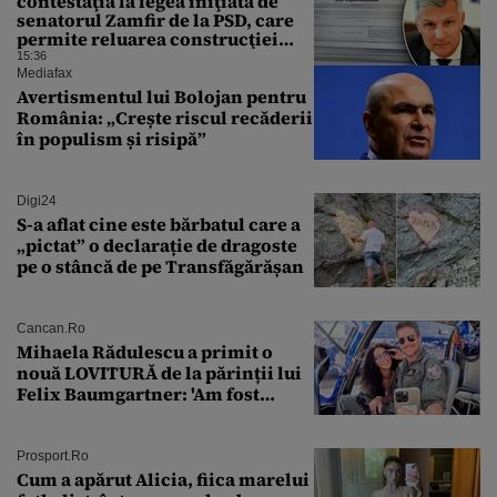
contestaţia la legea iniţiată de
senatorul Zamfir de la PSD, care
permite reluarea construcţiei
hidrocentralelor din zonele
15:36
protejate
Mediafax
Avertismentul lui Bolojan pentru
România: „Crește riscul recăderii
în populism și risipă”
Digi24
S-a aflat cine este bărbatul care a
„pictat” o declarație de dragoste
pe o stâncă de pe Transfăgărășan
Cancan.ro
Mihaela Rădulescu a primit o
nouă LOVITURĂ de la părinții lui
Felix Baumgartner: 'Am fost
ȘTEARSĂ complet din
Prosport.ro
Cum a apărut Alicia, fiica marelui