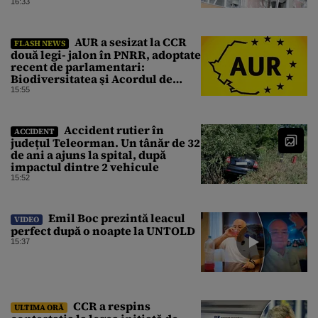
16:33
AUR a sesizat la CCR
FLASH NEWS
două legi- jalon în PNRR, adoptate
recent de parlamentari:
Biodiversitatea şi Acordul de
împrumut cu BIRD
15:55
Accident rutier în
ACCIDENT
județul Teleorman. Un tânăr de 32
de ani a ajuns la spital, după
impactul dintre 2 vehicule
15:52
Emil Boc prezintă leacul
VIDEO
perfect după o noapte la UNTOLD
15:37
CCR a respins
ULTIMA ORĂ