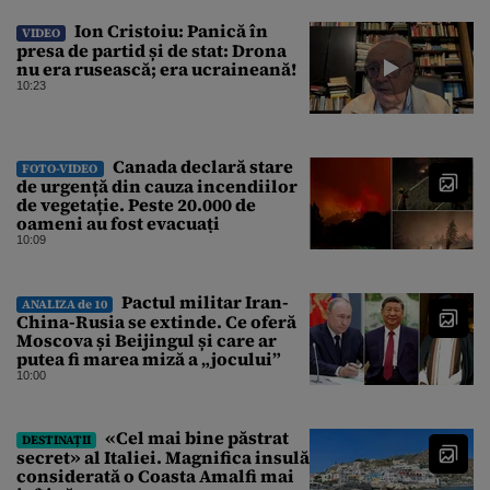
Ion Cristoiu: Panică în
VIDEO
presa de partid și de stat: Drona
nu era rusească; era ucraineană!
10:23
Canada declară stare
FOTO-VIDEO
de urgență din cauza incendiilor
de vegetație. Peste 20.000 de
oameni au fost evacuați
10:09
Pactul militar Iran-
ANALIZA de 10
China-Rusia se extinde. Ce oferă
Moscova și Beijingul și care ar
putea fi marea miză a „jocului”
10:00
«Cel mai bine păstrat
DESTINAȚII
secret» al Italiei. Magnifica insulă
considerată o Coasta Amalfi mai