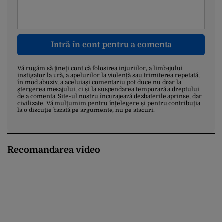
Intră în cont pentru a comenta
Vă rugăm să țineți cont că folosirea injuriilor, a limbajului
instigator la ură, a apelurilor la violență sau trimiterea repetată,
în mod abuziv, a aceluiași comentariu pot duce nu doar la
ștergerea mesajului, ci și la suspendarea temporară a dreptului
de a comenta. Site-ul nostru încurajează dezbaterile aprinse, dar
civilizate. Vă mulțumim pentru înțelegere și pentru contribuția
la o discuție bazată pe argumente, nu pe atacuri.
Recomandarea video