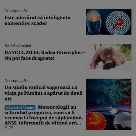
Descopera.ro
Este adevărat că inteligența
oamenilor scade?
Râzi Cu Lacrimi
BANCUL ZILEI. Badea Gheorghe: –
Nu pot face dragoste!
Descopera.ro
Un studiu radical sugerează că
viața pe Pământ a apărut de două
ori
Meteorologii au
Gândul de Vreme
schimbat prognoza, cum va fi
vremea la început de săptămână.
ANM, informații de ultimă oră
pentru Gândul
10:29