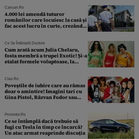
Cancan.ro
4.000 lei amendă tuturor
românilor care locuiesc la casă și
fac acest lucru în curte, crezând
că nu îi vede nimeni
Ce Se Întâmplă Doctore
Cum arată acum Julia Chelaru,
fosta membră a trupei Exotic! Și-a
etalat formele voluptoase, la
aproape 50 de ani
Ciao.ro
Poveştile de iubire care au rămas
doar o amintire! Imagini tari cu
Gina Pistol, Răzvan Fodor sau
Andra Măruţă şi foştii parteneri
Promotor.ro
Ce se întâmplă dacă trebuie să
fugi cu Tesla în timp ce încarcă?
Un atac armat reaprinde discuția