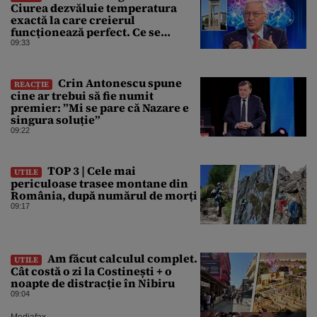
Ciurea dezvăluie temperatura
exactă la care creierul
funcționează perfect. Ce se
întâmplă când afară sunt peste 35
09:33
grade Celsius
Crin Antonescu spune
REACȚIE
cine ar trebui să fie numit
premier: ”Mi se pare că Nazare e
singura soluție”
09:22
TOP 3 | Cele mai
UTILE
periculoase trasee montane din
România, după numărul de morți
09:17
Am făcut calculul complet.
UTILE
Cât costă o zi la Costinești + o
noapte de distracție în Nibiru
09:04
Mediafax