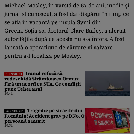
Michael Mosley, în vârstă de 67 de ani, medic şi
jurnalist cunoscut, a fost dat dispărut în timp ce
se afla în vacanță pe insula Symi din
Grecia. Soția sa, doctorul Clare Bailey, a alertat
autoritățile după ce acesta nu s-a întors. A fost
lansată o operațiune de căutare și salvare
pentru a-l localiza pe Mosley.
Iranul refuză să
TENSIUNI
redeschidă Strâmtoarea Ormuz
fără un acord cu SUA. Ce condiții
pune Teheranul
10:41
Tragedie pe străzile din
ACCIDENT
România! Accident grav pe DN6. O
persoană a murit
10:31