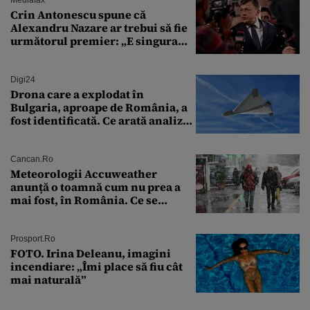
Crin Antonescu spune că
Alexandru Nazare ar trebui să fie
următorul premier: „E singura
soluție”
Digi24
Drona care a explodat în
Bulgaria, aproape de România, a
fost identificată. Ce arată analiza
preliminară a epavei
Cancan.ro
Meteorologii Accuweather
anunță o toamnă cum nu prea a
mai fost, în România. Ce se
întâmplă în septembrie,
octombrie și noiembrie 2026, în
București. Pe ce dată ninge
Prosport.ro
FOTO. Irina Deleanu, imagini
incendiare: „Îmi place să fiu cât
mai naturală”