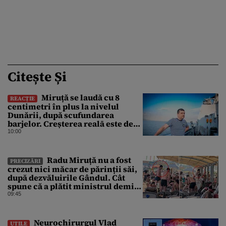
Citește Și
Miruță se laudă cu 8
REACȚIE
centimetri în plus la nivelul
Dunării, după scufundarea
barjelor. Creșterea realā este de
doar 4 centimetri
10:00
Radu Miruță nu a fost
PRECIZĂRI
crezut nici măcar de părinții săi,
după dezvăluirile Gândul. Cât
spune că a plătit ministrul demis
pentru vacanța la 5 stele în Turcia
09:45
Neurochirurgul Vlad
UTILE