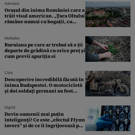
Adevarul
Orașul din inima României care a
trăit visul american. „Țara Oltului
rămâne numai cu bogații, cu
babele, cu moșnegii și cu
sărăntocii”
Mediafax
Buruiana pe care ar trebui să o ții
departe de grădină cu orice preț și
cum previi apariția ei
Click
Descoperire incredibilă făcută în
inima Budapestei. O motocicletă
și doi soldați germani au fost
găsiți în Dunăre
Digi24
Devin oamenii mai puțin
inteligenți? Ce este „efectul Flynn
invers” și de ce îi îngrijorează pe
cercetători