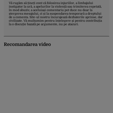
Vă rugăm să țineți cont că folosirea injuriilor, a limbajului
instigator la ură, a apelurilor la violență sau trimiterea repetată,
în mod abuziv, a aceluiași comentariu pot duce nu doar la
ștergerea mesajului, ci și la suspendarea temporară a dreptului
de a comenta. Site-ul nostru încurajează dezbaterile aprinse, dar
civilizate. Vă mulțumim pentru înțelegere și pentru contribuția
la o discuție bazată pe argumente, nu pe atacuri.
Recomandarea video