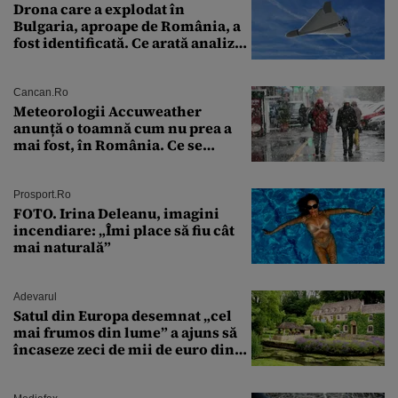
Drona care a explodat în
Bulgaria, aproape de România, a
fost identificată. Ce arată analiza
preliminară a epavei
Cancan.ro
Meteorologii Accuweather
anunță o toamnă cum nu prea a
mai fost, în România. Ce se
întâmplă în septembrie,
octombrie și noiembrie 2026, în
București. Pe ce dată ninge
Prosport.ro
FOTO. Irina Deleanu, imagini
incendiare: „Îmi place să fiu cât
mai naturală”
Adevarul
Satul din Europa desemnat „cel
mai frumos din lume” a ajuns să
încaseze zeci de mii de euro din
amenzi pentru parcare. De ce s-au
săturat localnicii de turiști