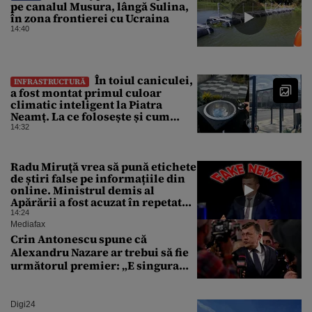
pe canalul Musura, lângă Sulina,
în zona frontierei cu Ucraina
14:40
În toiul caniculei,
INFRASTRUCTURĂ
a fost montat primul culoar
climatic inteligent la Piatra
Neamț. La ce folosește și cum
arată
14:32
Radu Miruţă vrea să pună etichete
de știri false pe informațiile din
online. Ministrul demis al
Apărării a fost acuzat în repetate
rânduri că răspândeşte el însuși
14:24
dezinformări. Gândul trece în
Mediafax
revistă derapajele oficialului
Crin Antonescu spune că
Alexandru Nazare ar trebui să fie
următorul premier: „E singura
soluție”
Digi24