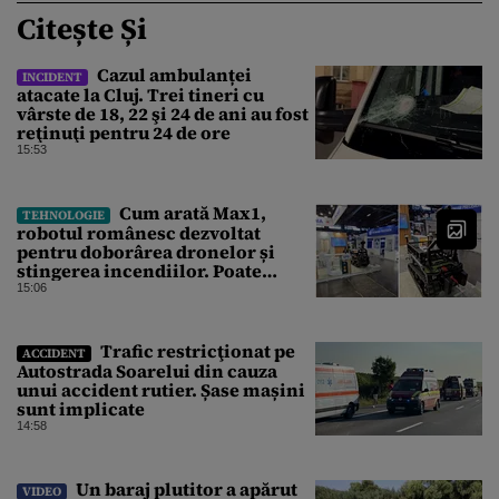
Citește Și
Cazul ambulanței
INCIDENT
atacate la Cluj. Trei tineri cu
vârste de 18, 22 şi 24 de ani au fost
reţinuţi pentru 24 de ore
15:53
Cum arată Max1,
TEHNOLOGIE
robotul românesc dezvoltat
pentru doborârea dronelor și
stingerea incendiilor. Poate
transporta încărcături de până la
15:06
850 kg
Trafic restricţionat pe
ACCIDENT
Autostrada Soarelui din cauza
unui accident rutier. Șase mașini
sunt implicate
14:58
Un baraj plutitor a apărut
VIDEO