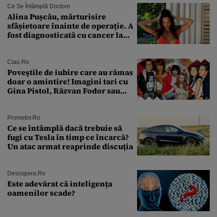
Ce Se Întâmplă Doctore
Alina Pușcău, mărturisire
sfâșietoare înainte de operație. A
fost diagnosticată cu cancer la
sân în metastază: „Este singurul
tratament care o să mă ajute să
îmi salvez viața”
Ciao.ro
Poveştile de iubire care au rămas
doar o amintire! Imagini tari cu
Gina Pistol, Răzvan Fodor sau
Andra Măruţă şi foştii parteneri
Promotor.ro
Ce se întâmplă dacă trebuie să
fugi cu Tesla în timp ce încarcă?
Un atac armat reaprinde discuția
Descopera.ro
Este adevărat că inteligența
oamenilor scade?