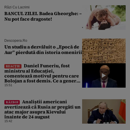
Râzi Cu Lacrimi
BANCUL ZILEI. Badea Gheorghe: –
Nu pot face dragoste!
Descopera.ro
Un studiu a dezvăluit o „Epocă de
Aur” pierdută din istoria omenirii
Daniel Funeriu, fost
REACȚIE
ministru al Educației,
comentează motivul pentru care
Bolojan a fost demis. Ce a generat
eșecul guvernării
15:51
Analiștii americani
RĂZBOI
avertizează că Rusia ar pregăti un
atac major asupra Kievului
înainte de 24 august
15:42