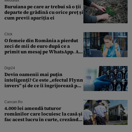
Mediafax
Buruiana pe care ar trebui să o ții
departe de grădină cu orice preț și
cum previi apariția ei
Click
O femeie din România a pierdut
zeci de mii de euro după ce a
primit un mesaj pe WhatsApp. A
crezut că va moșteni 175.000 de
euro din Franța
Digi24
Devin oamenii mai puțin
inteligenți? Ce este „efectul Flynn
invers” și de ce îi îngrijorează pe
cercetători
Cancan.ro
4.000 lei amendă tuturor
românilor care locuiesc la casă și
fac acest lucru în curte, crezând
că nu îi vede nimeni