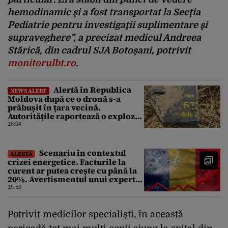
hemodinamic şi a fost transportat la Secţia
Pediatrie pentru investigaţii suplimentare şi
supraveghere”, a precizat medicul Andreea
Stărică, din cadrul SJA Botoșani, potrivit
monitorulbt.ro
.
Alertă în Republica
NEWS ALERT
Moldova după ce o dronă s-a
prăbușit în țara vecină.
Autoritățile raportează o explozie
urmată de incendiu
16:04
Scenariu în contextul
ALERTĂ
crizei energetice. Facturile la
curent ar putea crește cu până la
20%. Avertismentul unui expert
în energie
15:59
Potrivit medicilor specialişti, în această