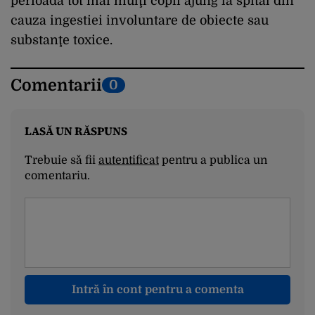
perioadă tot mai mulţi copii ajung la spital din
cauza ingestiei involuntare de obiecte sau
substanţe toxice.
Comentarii
0
LASĂ UN RĂSPUNS
Trebuie să fii
autentificat
pentru a publica un
comentariu.
Intră în cont pentru a comenta