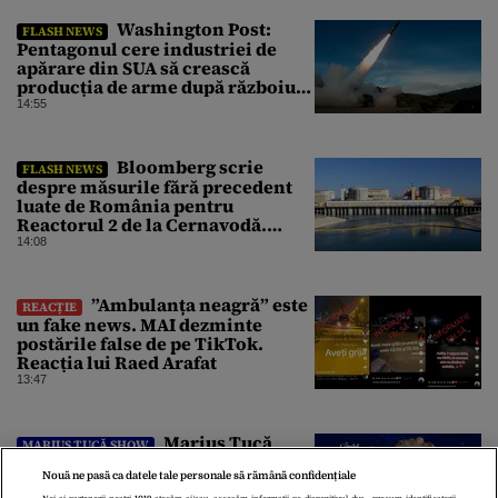
Washington Post:
FLASH NEWS
Pentagonul cere industriei de
apărare din SUA să crească
producția de arme după războiul
cu Iranul
14:55
Bloomberg scrie
FLASH NEWS
despre măsurile fără precedent
luate de România pentru
Reactorul 2 de la Cernavodă.
Operațiunea a mai câștigat nouă
14:08
zile
”Ambulanța neagră” este
REACȚIE
un fake news. MAI dezminte
postările false de pe TikTok.
Reacția lui Raed Arafat
13:47
Marius Tucă
MARIUS TUCĂ SHOW
Show începe luni, 10 august, de la
Nouă ne pasă ca datele tale personale să rămână confidențiale
ora 18.00, pe Gândul. Invitat: prof.