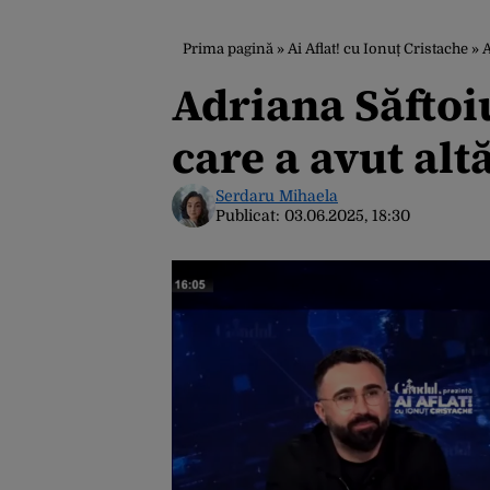
Prima pagină
»
Ai Aflat! cu Ionuț Cristache
»
A
Adriana Săftoi
care a avut al
Serdaru Mihaela
Publicat:
03.06.2025, 18:30