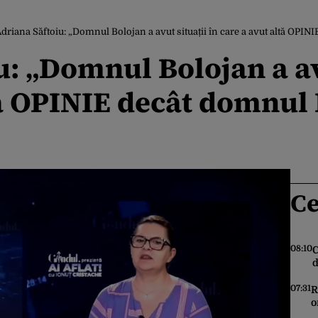
driana Săftoiu: „Domnul Bolojan a avut situații în care a avut altă OPI
u: „Domnul Bolojan a avu
tă OPINIE decât domnul
Ce
08:10
C
d
c
07:31
R
o
i