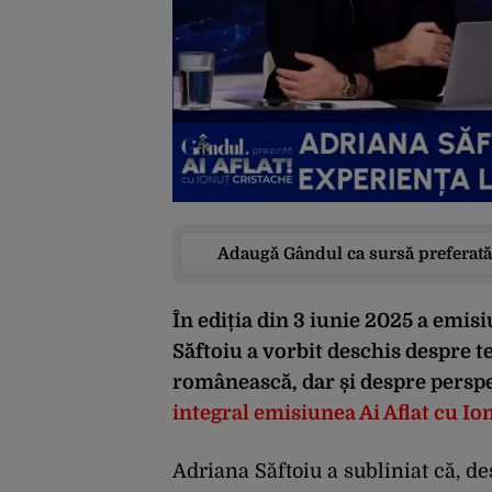
Adaugă Gândul ca sursă preferată
În ediția din 3 iunie 2025 a emisi
Săftoiu a vorbit deschis despre te
românească, dar și despre perspe
integral emisiunea Ai Aflat cu I
Adriana Săftoiu a subliniat că, deș