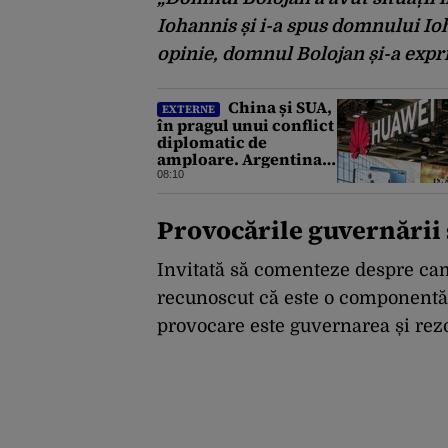
Iohannis și i-a spus domnului Io
opinie, domnul Bolojan și-a expr
China și SUA,
EXTERNE
în pragul unui conflict
diplomatic de
amploare. Argentina a
căzut la mijloc în
08:10
această dispută
Provocările guvernării 
Invitată să comenteze despre ca
recunoscut că este o componentă 
provocare este guvernarea și rezo