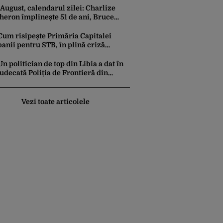
 August, calendarul zilei: Charlize
heron împlinește 51 de ani, Bruce
ickinson 68. David Duchovny face 66
e ani
Cum risipește Primăria Capitalei
banii pentru STB, în plină criză
financiară a societății de transport
Un politician de top din Libia a dat în
judecată Poliția de Frontieră din
România după ce SRI l-a declarat,
oficial, terorist ISIS
Vezi toate articolele