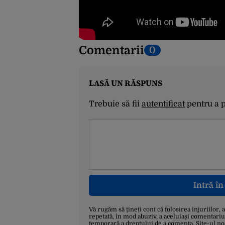
Comentarii
0
LASĂ UN RĂSPUNS
Trebuie să fii
autentificat
pentru a 
Intră î
Vă rugăm să țineți cont că folosirea injuriilor, 
repetată, în mod abuziv, a aceluiași comentariu
temporară a dreptului de a comenta. Site-ul no