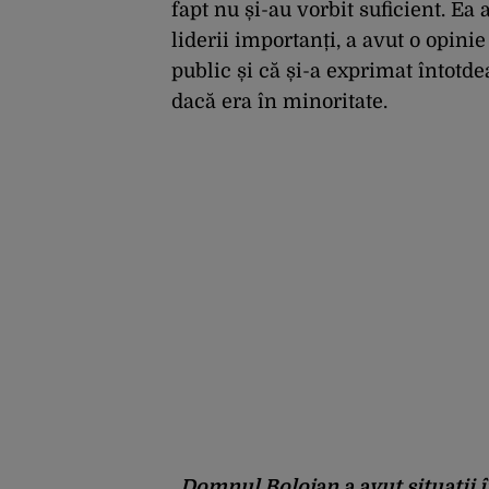
fapt nu și-au vorbit suficient. E
liderii importanți, a avut o opini
public și că și-a exprimat întotd
dacă era în minoritate.
„Domnul Bolojan a avut situații î