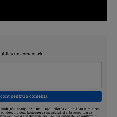
publica un comentariu.
n cont pentru a comenta
a limbajului instigator la ură, a apelurilor la violență sau trimiterea
 pot duce nu doar la ștergerea mesajului, ci și la suspendarea
stru încurajează dezbaterile aprinse, dar civilizate. Vă mulțumim