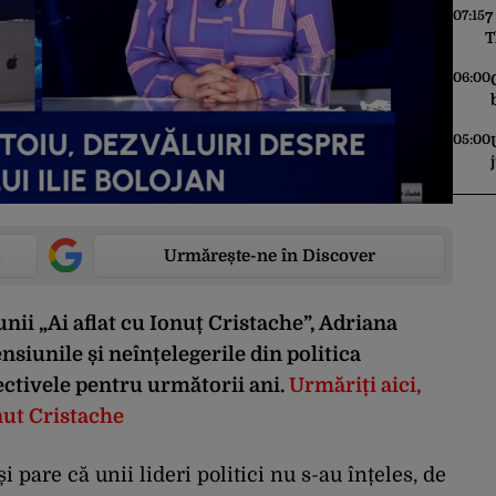
07:15
7
T
D
d
06:00
05:00
Urmărește-ne în Discover
unii „Ai aflat cu Ionuț Cristache”, Adriana
nsiunile și neînțelegerile din politica
ctivele pentru următorii ani.
Urmăriți aici,
onut Cristache
i pare că unii lideri politici nu s-au înțeles, de