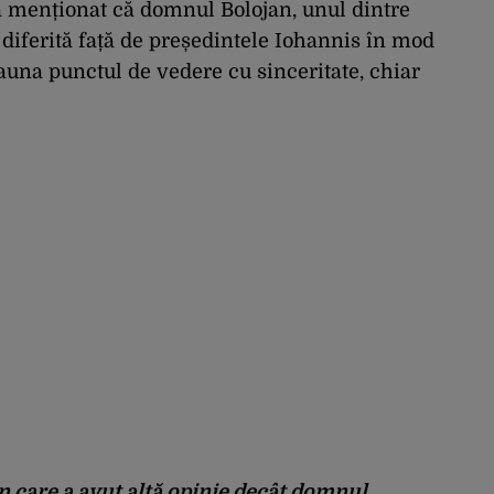
a a menționat că domnul Bolojan, unul dintre
e diferită față de președintele Iohannis în mod
eauna punctul de vedere cu sinceritate, chiar
n care a avut altă opinie decât domnul