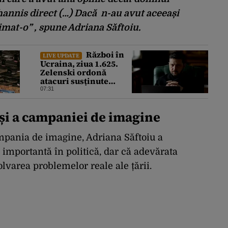
hannis direct (…) Dacă n-au avut aceeași
imat-o” , spune Adriana Săftoiu.
Război în
LIVE UPDATE
Ucraina, ziua 1.625.
Zelenski ordonă
atacuri susținute
împotriva industriei
07:31
militare ruse
și a campaniei de imagine
mpania de imagine, Adriana Săftoiu a
importantă în politică, dar că adevărata
lvarea problemelor reale ale țării.