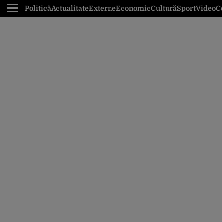
Politică
Actualitate
Externe
Economic
Cultură
Sport
Video
C