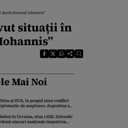
NIE decât domnul Iohannis”
t situații în
 Iohannis”
le Mai Noi
hina și SUA, în pragul unui conflict
iplomatic de amploare. Argentina a
ăzut la mijloc în această dispută
ăzboi în Ucraina, ziua 1.625. Zelenski
rdonă atacuri susținute împotriva
ndustriei militare ruse