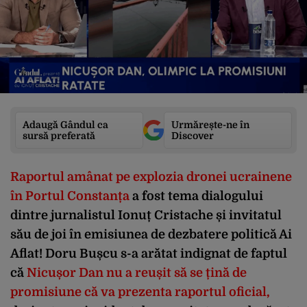
Adaugă Gândul ca
Urmărește-ne în
sursă preferată
Discover
Raportul amânat pe explozia dronei ucrainene
în Portul Constanța
a fost tema dialogului
dintre jurnalistul Ionuț Cristache și invitatul
său de joi în emisiunea de dezbatere politică Ai
Aflat! Doru Bușcu s-a arătat indignat de faptul
că
Nicușor Dan nu a reușit să se țină de
promisiune că va prezenta raportul oficial
,