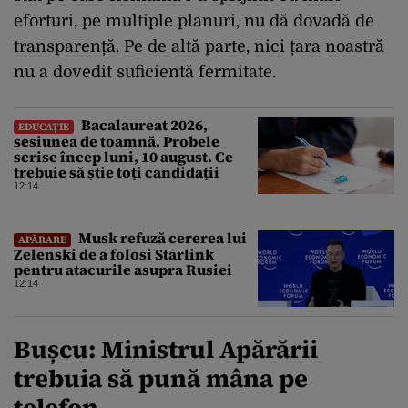
eforturi, pe multiple planuri, nu dă dovadă de
transparență. Pe de altă parte, nici țara noastră
nu a dovedit suficientă fermitate.
Bacalaureat 2026,
EDUCAȚIE
sesiunea de toamnă. Probele
scrise încep luni, 10 august. Ce
trebuie să știe toți candidații
12:14
Musk refuză cererea lui
APĂRARE
Zelenski de a folosi Starlink
pentru atacurile asupra Rusiei
12:14
Bușcu: Ministrul Apărării
trebuia să pună mâna pe
telefon