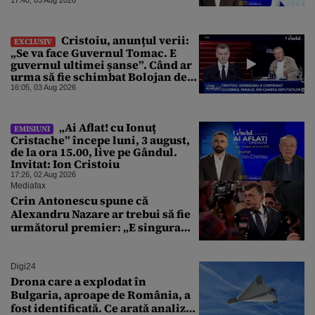
17:40, 03 Aug 2026
Cristoiu, anunțul verii:
EXCLUSIV
„Se va face Guvernul Tomac. E
guvernul ultimei șanse”. Când ar
urma să fie schimbat Bolojan de
la Palatul Victoria
16:05, 03 Aug 2026
„Ai Aflat! cu Ionuț
EMISIUNI
Cristache” începe luni, 3 august,
de la ora 15.00, live pe Gândul.
Invitat: Ion Cristoiu
17:26, 02 Aug 2026
Mediafax
Crin Antonescu spune că
Alexandru Nazare ar trebui să fie
următorul premier: „E singura
soluție”
Digi24
Drona care a explodat în
Bulgaria, aproape de România, a
fost identificată. Ce arată analiza