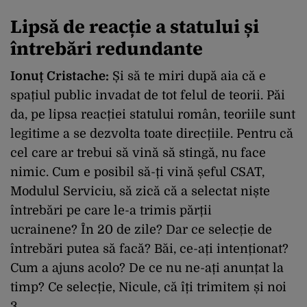
Lipsă de reacție a statului și
întrebări redundante
Ionuț Cristache:
Și să te miri după aia că e
spațiul public invadat de tot felul de teorii.
Păi
da, pe lipsa reacției statului român, teoriile sunt
legitime a se dezvolta toate direcțiile.
Pentru că
cel care ar trebui să vină să stingă, nu face
nimic.
Cum e posibil să-ți vină șeful CSAT,
Modulul Serviciu, s
ă zică că a selectat niște
întrebări pe care le-a trimis părții
ucrainene?
În 20 de zile?
Dar ce selecție de
întrebări putea să facă?
Băi, ce-ați intenționat?
Cum a ajuns acolo?
De ce nu ne-ați anunțat la
timp?
Ce selecție, Nicule, că îți trimitem și noi
3.