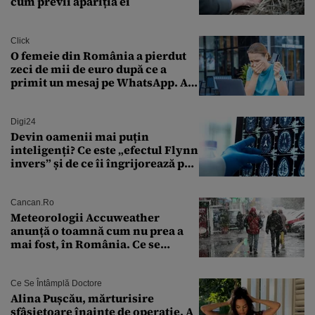
cum previi apariția ei
Click
O femeie din România a pierdut
zeci de mii de euro după ce a
primit un mesaj pe WhatsApp. A
crezut că va moșteni 175.000 de
euro din Franța
Digi24
Devin oamenii mai puțin
inteligenți? Ce este „efectul Flynn
invers” și de ce îi îngrijorează pe
cercetători
Cancan.ro
Meteorologii Accuweather
anunță o toamnă cum nu prea a
mai fost, în România. Ce se
întâmplă în septembrie,
octombrie și noiembrie 2026, în
București. Pe ce dată ninge
Ce Se Întâmplă Doctore
Alina Pușcău, mărturisire
sfâșietoare înainte de operație. A