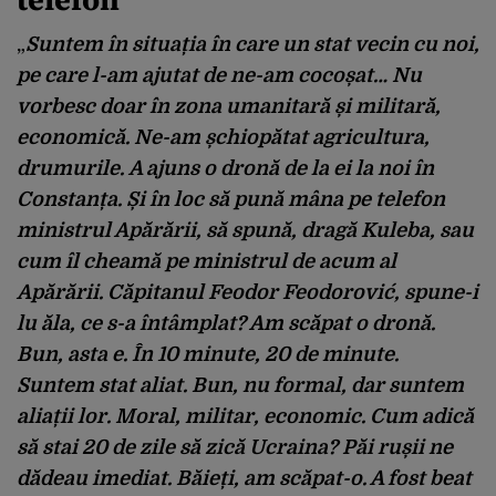
„
Suntem în situația în care un stat vecin cu noi,
pe care l-am ajutat de ne-am cocoșat…
Nu
vorbesc doar în zona umanitară și militară,
economică.
Ne-am șchiopătat agricultura,
drumurile.
A ajuns o dronă de la ei la noi în
Constanța.
Și în loc să pună mâna pe telefon
ministrul Apărării, să spună,
d
ragă Kuleba, sau
cum îl cheamă pe ministrul de acum al
Apărării.
Căpitanul Feodor Feodorović, spune-i
lu ăla, c
e s-a întâmplat? Am scăpat o dronă.
Bun, asta e.
În 10 minute, 20 de minute.
Suntem stat aliat. Bun, nu formal, dar suntem
aliații lor.
Moral, militar, economic.
Cum adică
să stai 20 de zile să zică Ucraina?
P
ăi rușii ne
dădeau imediat.
Băieți, am scăpat-o. A fost beat