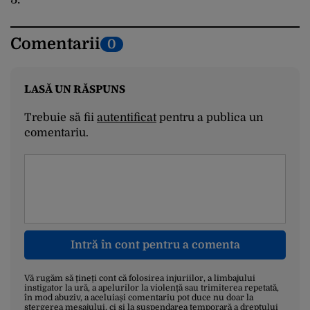
Comentarii
0
LASĂ UN RĂSPUNS
Trebuie să fii
autentificat
pentru a publica un
comentariu.
Intră în cont pentru a comenta
Vă rugăm să țineți cont că folosirea injuriilor, a limbajului
instigator la ură, a apelurilor la violență sau trimiterea repetată,
în mod abuziv, a aceluiași comentariu pot duce nu doar la
ștergerea mesajului, ci și la suspendarea temporară a dreptului