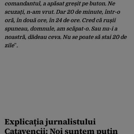
comandantul, a apăsat greșit pe buton.
Ne
scuzați, n-am vrut.
Dar 20 de minute, într-o
oră, în două ore, în 24 de ore.
Cred că rușii
spuneau,
domnule, am scăpat-o. Sau nu-i a
noastră, d
ădeau ceva.
Nu se poate să stai 20 de
zile
”
.
Explicația jurnalistului
Cațavencii: N
oi suntem puțin