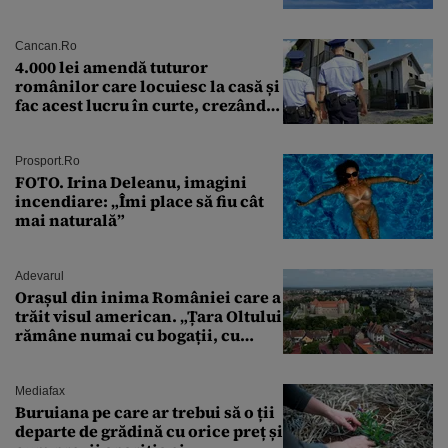
preliminară a epavei
Cancan.ro
4.000 lei amendă tuturor
românilor care locuiesc la casă și
fac acest lucru în curte, crezând
că nu îi vede nimeni
Prosport.ro
FOTO. Irina Deleanu, imagini
incendiare: „Îmi place să fiu cât
mai naturală”
Adevarul
Orașul din inima României care a
trăit visul american. „Țara Oltului
rămâne numai cu bogații, cu
babele, cu moșnegii și cu
sărăntocii”
Mediafax
Buruiana pe care ar trebui să o ții
departe de grădină cu orice preț și