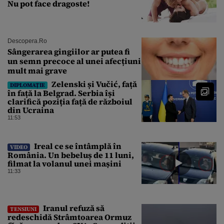
Nu pot face dragoste!
Descopera.ro
Sângerarea gingiilor ar putea fi
un semn precoce al unei afecțiuni
mult mai grave
Zelenski și Vučić, față
DIPLOMAȚIE
în față la Belgrad. Serbia își
clarifică poziția față de războiul
din Ucraina
11:53
Ireal ce se întâmplă în
VIDEO
România. Un bebeluș de 11 luni,
filmat la volanul unei mașini
11:33
Iranul refuză să
TENSIUNI
redeschidă Strâmtoarea Ormuz