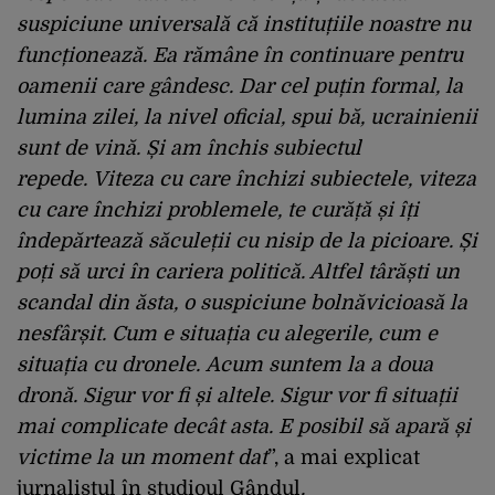
suspiciune universală că instituțiile noastre nu
funcționează. E
a rămâne în continuare pentru
oamenii care gândesc.
Dar cel puțin formal, la
lumina zilei, la nivel oficial, s
pui bă, ucrainienii
sunt de vină. Și am închis subiectul
repede.
Viteza cu care închizi subiectele, viteza
cu care închizi problemele,
te curăță și îți
îndepărtează săculeții cu nisip de la picioare.
Și
poți să urci în cariera politică.
Altfel târăști un
scandal din ăsta, o suspiciune bolnăvicioasă
l
a
nesfârșit.
Cum e situația cu alegerile, cum e
situația cu dronele.
Acum suntem la a doua
dronă.
Sigur vor fi și altele.
Sigur vor fi situații
mai complicate decât asta.
E posibil să apară și
victime la un moment dat
”, a mai explicat
jurnalistul în studioul Gândul
.