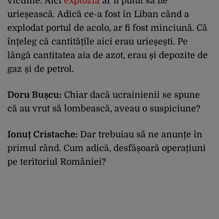
victime.
Aici
explozia
ar fi putut să fie
urieșească.
Adică ce-a fost în Liban când a
explodat portul de acolo, ar fi fost minciună.
Că
înțeleg că cantitățile aici erau urieșești.
Pe
lângă cantitatea aia de azot, erau și depozite de
gaz și de petrol.
Doru Bușcu:
Chiar dacă ucrainienii se spune
că au vrut să lombească, aveau o suspiciune?
Ionuț Cristache:
Dar trebuiau să ne anunțe în
primul rând.
Cum adică, desfășoară operațiuni
pe teritoriul României?