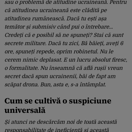
sau o problemă de atitudine ucraineană.
Pentru
că atitudinea ucraineană este clădită pe
atitudinea rumânească.
Dacă tu ești așa
temător și submisiv când pui o întrebare…
C
redeți că e posibil să ne spuneți?
S
tai că sunt
secrete militare. Dacă tu zici, B
ă băieți, aveți 6
ore, spuneți repede, o
prim robinetul.
Nu le
cerem nimic deplasat.
E un lucru absolut firesc,
o
formalitate.
Nu înseamnă că află rușii vreun
secret dacă spun ucrainenii, băi de
fapt am
scăpat drona.
Bun, asta e, s-a întâmplat.
Cum se cultivă o
suspiciune
universală
Și atunci ne descărcăm noi de toată această
responsabilitate de ineficiență
și această