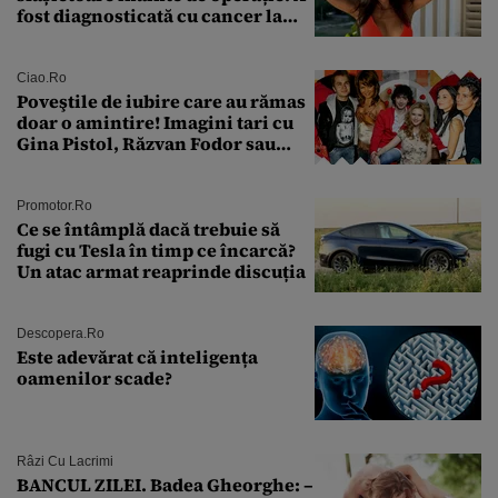
fost diagnosticată cu cancer la
sân în metastază: „Este singurul
tratament care o să mă ajute să
îmi salvez viața”
Ciao.ro
Poveştile de iubire care au rămas
doar o amintire! Imagini tari cu
Gina Pistol, Răzvan Fodor sau
Andra Măruţă şi foştii parteneri
Promotor.ro
Ce se întâmplă dacă trebuie să
fugi cu Tesla în timp ce încarcă?
Un atac armat reaprinde discuția
Descopera.ro
Este adevărat că inteligența
oamenilor scade?
Râzi Cu Lacrimi
BANCUL ZILEI. Badea Gheorghe: –