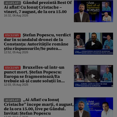
Gândul prezintă Best Of
AI AFLAT!
Ai aflat! Cu Ionuț Cristache –
vineri, 7 august, de la ora 15.00
16:32, 06 Aug 2026
Ștefan Popescu, verdict
EXCLUSIV
dur în scandalul dronei de la
Constanța: Autoritățile române
știu răspunsurile/Se putea
protesta, dar probabil că nu s-a
12:52, 05 Aug 2026
dorit
Bruxelles-ul într-un
EXCLUSIV
punct mort. Ștefan Popescu:
Europa se fragmentează/Ea
trebuie să-și caute soluții în
interior, dar este incapabilă
12:03, 05 Aug 2026
„Ai Aflat! cu Ionuț
AI AFLAT!
Cristache” începe marți, 4 august,
de la ora 15.00, live pe Gândul.
Invitat: Ștefan Popescu