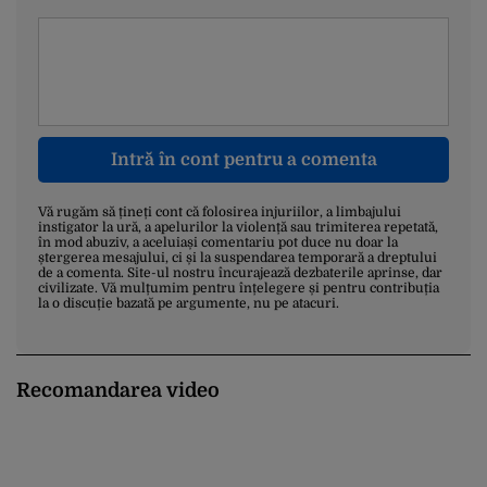
Intră în cont pentru a comenta
Vă rugăm să țineți cont că folosirea injuriilor, a limbajului
instigator la ură, a apelurilor la violență sau trimiterea repetată,
în mod abuziv, a aceluiași comentariu pot duce nu doar la
ștergerea mesajului, ci și la suspendarea temporară a dreptului
de a comenta. Site-ul nostru încurajează dezbaterile aprinse, dar
civilizate. Vă mulțumim pentru înțelegere și pentru contribuția
la o discuție bazată pe argumente, nu pe atacuri.
Recomandarea video