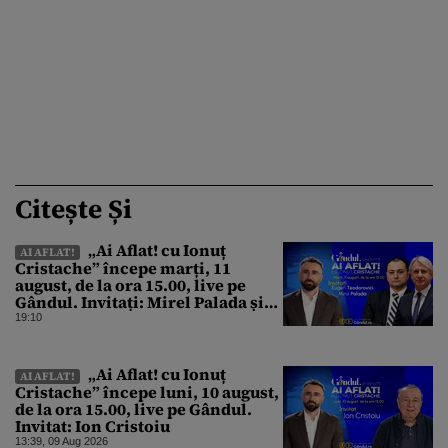
Citește Și
„Ai Aflat! cu Ionuț
AI AFLAT!
Cristache” începe marți, 11
august, de la ora 15.00, live pe
Gândul. Invitați: Mirel Palada și
Eugen Teodorovici
19:10
„Ai Aflat! cu Ionuț
AI AFLAT!
Cristache” începe luni, 10 august,
de la ora 15.00, live pe Gândul.
Invitat: Ion Cristoiu
13:39, 09 Aug 2026