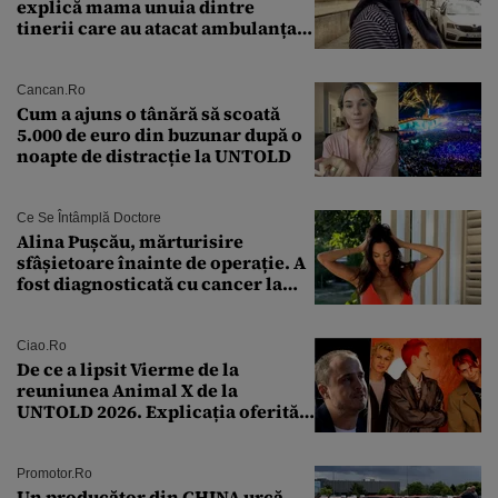
explică mama unuia dintre
tinerii care au atacat ambulanța
agresiunea revoltătoare a
acestora
Cancan.ro
Cum a ajuns o tânără să scoată
5.000 de euro din buzunar după o
noapte de distracție la UNTOLD
Ce Se Întâmplă Doctore
Alina Pușcău, mărturisire
sfâșietoare înainte de operație. A
fost diagnosticată cu cancer la
sân în metastază: „Este singurul
tratament care o să mă ajute să
îmi salvez viața”
Ciao.ro
De ce a lipsit Vierme de la
reuniunea Animal X de la
UNTOLD 2026. Explicația oferită
de Șerban Copoț
Promotor.ro
Un producător din CHINA urcă