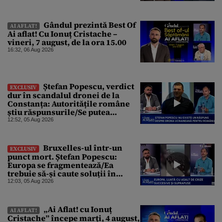
Gândul prezintă Best Of
AI AFLAT!
Ai aflat! Cu Ionuț Cristache –
vineri, 7 august, de la ora 15.00
16:32, 06 Aug 2026
Ștefan Popescu, verdict
EXCLUSIV
dur în scandalul dronei de la
Constanța: Autoritățile române
știu răspunsurile/Se putea
protesta, dar probabil că nu s-a
12:52, 05 Aug 2026
dorit
Bruxelles-ul într-un
EXCLUSIV
punct mort. Ștefan Popescu:
Europa se fragmentează/Ea
trebuie să-și caute soluții în
interior, dar este incapabilă
12:03, 05 Aug 2026
„Ai Aflat! cu Ionuț
AI AFLAT!
Cristache” începe marți, 4 august,