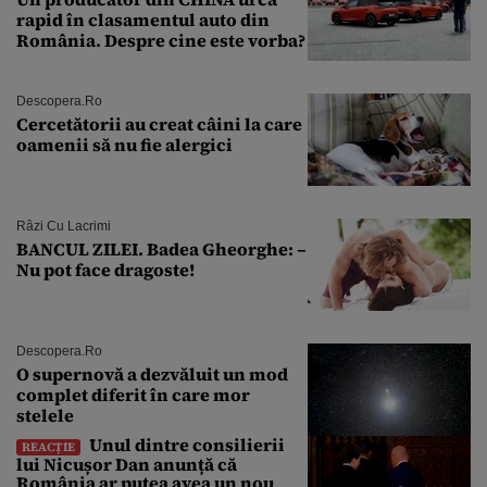
rapid în clasamentul auto din
România. Despre cine este vorba?
Descopera.ro
Cercetătorii au creat câini la care
oamenii să nu fie alergici
Râzi Cu Lacrimi
BANCUL ZILEI. Badea Gheorghe: –
Nu pot face dragoste!
Descopera.ro
O supernovă a dezvăluit un mod
complet diferit în care mor
stelele
Unul dintre consilierii
REACȚIE
lui Nicușor Dan anunță că
România ar putea avea un nou