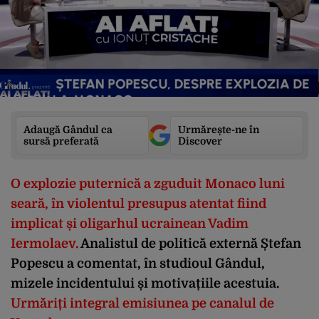
Adaugă Gândul ca
Urmărește-ne în
sursă preferată
Discover
O explozie puternică a zguduit Monaco luni
seară, în violentul presupus atentat fiind
implicat și oligarhul ucrainean Vadim
Iermolaev.
Analistul de politică externă Ștefan
Popescu a comentat, în studioul Gândul,
mizele incidentului și motivațiile acestuia.
Urmăriți integral emisiunea pe canalul de