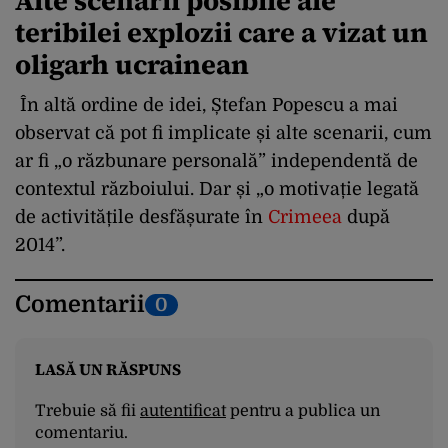
Alte scenarii posibile ale
teribilei explozii care a vizat un
oligarh ucrainean
În altă ordine de idei, Ștefan Popescu a mai
observat că pot fi implicate și alte scenarii, cum
ar fi
„o răzbunare personală” independentă de
contextul războiului.
Dar și „o motivație legată
de activitățile desfășurate în
Crimeea
după
2014”.
Comentarii
0
LASĂ UN RĂSPUNS
Trebuie să fii
autentificat
pentru a publica un
comentariu.