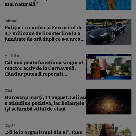
mai naturală”
Adevarul
Poliția i-a confiscat Ferrari-ul de
3,7 milioane de lire sterline la o
jumătate de oră după ce s-a urcat
la volan
Mediafax
Cât mai poate funcționa singurul
reactor activ de la Cernavodă.
Când ar putea fi repornit
Reactorul 1
Click
Horoscop marți, 11 august. Leii au
o atitudine pozitivă, iar Balanțele
își schimbă stilul de viață
Digi24
„Să le ia organismul din ei”. Cum