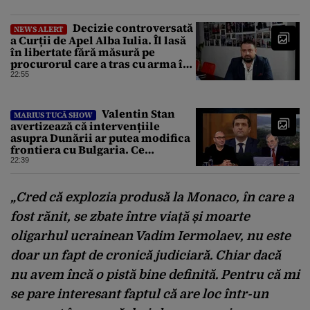
Decizie controversată
NEWS ALERT
a Curții de Apel Alba Iulia. Îl lasă
în libertate fără măsură pe
procurorul care a tras cu arma în
fuga sa de poliție
22:55
Valentin Stan
MARIUS TUCĂ SHOW
avertizează că intervențiile
asupra Dunării ar putea modifica
frontiera cu Bulgaria. Ce
argumente aduce profesorul?
22:39
„
Cred că explozia produsă la Monaco, în care a
fost rănit, se zbate între viață și moarte
oligarhul ucrainean Vadim Iermolaev, n
u este
doar un fapt de cronică judiciară.
Chiar dacă
nu avem încă o pistă bine definită.
Pentru că mi
se pare interesant faptul că are loc într-un