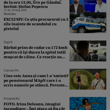
de la ora 15.00, live pe Gândul.
Invitat: Ștefan Popescu
17:40, 03 Aug 2026
Mediafax
EXCLUSIV: Ce știa procurorul cu 3
zile înainte de scandalul cu
pistolul
Digi24
Bărbat prins de radar cu 172 kmh
pentru că își ducea la spital tatăl
muşcat de câine. Ce reacție au
avut polițiștii
Cancan.ro
Cine este Anna și cum l-a 'smintit'
pe pensionarul MApN care i-a
scris numele pe stâncă. Povestea
'interzisă' care se ascunde în
spatele graffitiului de pe
Transfăgărășan
Prosport.ro
FOTO. Irina Deleanu, imagini
incendiare: „Îmi place să fiu cât