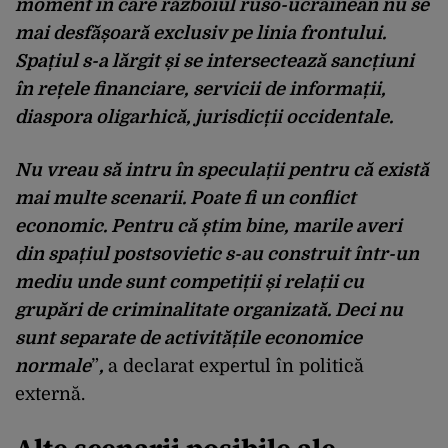
moment în care războiul ruso-ucrainean nu se
mai desfășoară exclusiv pe linia frontului.
S
pațiul s-a lărgit și se intersectează sancțiuni
în rețele financiare, servicii de informații,
diaspora oligarhică, jurisdicții occidentale.
N
u vreau să intru în speculații pentru că există
mai multe scenarii.
Poate fi un conflict
economic. Pentru că știm bine, marile averi
din spațiul postsovietic s-au construit într-un
mediu unde sunt competiții și relații cu
grupări de criminalitate organizată.
Deci nu
sunt separate de activitățile economice
normale
”
,
a declarat expertul în politică
externă.