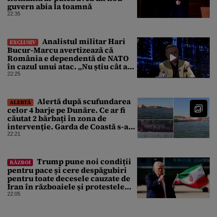
guvern abia la toamnă
22:35
Analistul militar Hari
EXCLUSIV
Bucur-Marcu avertizează că
România e dependentă de NATO
în cazul unui atac. „Nu știu cât ar
rezista țara fără ajutor ”
22:25
Alertă după scufundarea
ALERTĂ
celor 4 barje pe Dunăre. Ce ar fi
căutat 2 bărbați în zona de
intervenție. Garda de Coastă s-a
deplasat urgent
22:21
Trump pune noi condiții
RĂZBOI
pentru pace și cere despăgubiri
pentru toate decesele cauzate de
Iran în războaiele și protestele
din ultimii 50 de ani
22:05