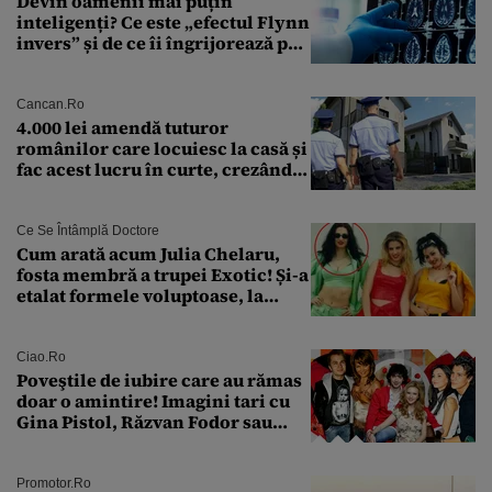
Devin oamenii mai puțin
inteligenți? Ce este „efectul Flynn
invers” și de ce îi îngrijorează pe
cercetători
Cancan.ro
4.000 lei amendă tuturor
românilor care locuiesc la casă și
fac acest lucru în curte, crezând
că nu îi vede nimeni
Ce Se Întâmplă Doctore
Cum arată acum Julia Chelaru,
fosta membră a trupei Exotic! Și-a
etalat formele voluptoase, la
aproape 50 de ani
Ciao.ro
Poveştile de iubire care au rămas
doar o amintire! Imagini tari cu
Gina Pistol, Răzvan Fodor sau
Andra Măruţă şi foştii parteneri
Promotor.ro