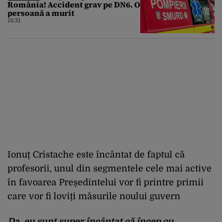
România! Accident grav pe DN6. O
persoană a murit
10:31
Ionuț Cristache este încântat de faptul că
profesorii, unul din segmentele cele mai active
în favoarea Președintelui vor fi printre primii
care vor fi loviți măsurile noului guvern
Da, eu sunt super încântat că încep cu