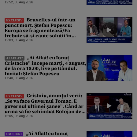
protesta, dar probabil că nu s-a
12:52, 05 Aug 2026
dorit
Bruxelles-ul într-un
EXCLUSIV
punct mort. Ștefan Popescu:
Europa se fragmentează/Ea
trebuie să-și caute soluții în
interior, dar este incapabilă
12:03, 05 Aug 2026
„Ai Aflat! cu Ionuț
AI AFLAT!
Cristache” începe marți, 4 august,
de la ora 15.00, live pe Gândul.
Invitat: Ștefan Popescu
17:40, 03 Aug 2026
Cristoiu, anunțul verii:
EXCLUSIV
„Se va face Guvernul Tomac. E
guvernul ultimei șanse”. Când ar
urma să fie schimbat Bolojan de
la Palatul Victoria
16:05, 03 Aug 2026
„Ai Aflat! cu Ionuț
EMISIUNI