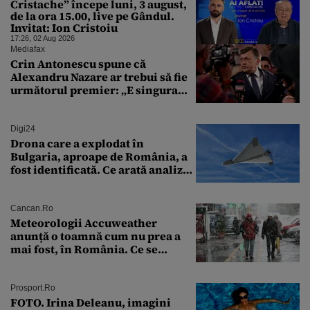
Cristache” începe luni, 3 august,
de la ora 15.00, live pe Gândul.
Invitat: Ion Cristoiu
17:26, 02 Aug 2026
Mediafax
Crin Antonescu spune că
Alexandru Nazare ar trebui să fie
următorul premier: „E singura
soluție”
Digi24
Drona care a explodat în
Bulgaria, aproape de România, a
fost identificată. Ce arată analiza
preliminară a epavei
Cancan.ro
Meteorologii Accuweather
anunță o toamnă cum nu prea a
mai fost, în România. Ce se
întâmplă în septembrie,
octombrie și noiembrie 2026, în
București. Pe ce dată ninge
Prosport.ro
FOTO. Irina Deleanu, imagini