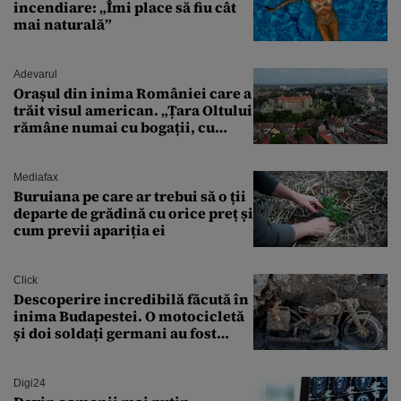
incendiare: „Îmi place să fiu cât
mai naturală”
Adevarul
Orașul din inima României care a
trăit visul american. „Țara Oltului
rămâne numai cu bogații, cu
babele, cu moșnegii și cu
sărăntocii”
Mediafax
Buruiana pe care ar trebui să o ții
departe de grădină cu orice preț și
cum previi apariția ei
Click
Descoperire incredibilă făcută în
inima Budapestei. O motocicletă
și doi soldați germani au fost
găsiți în Dunăre
Digi24