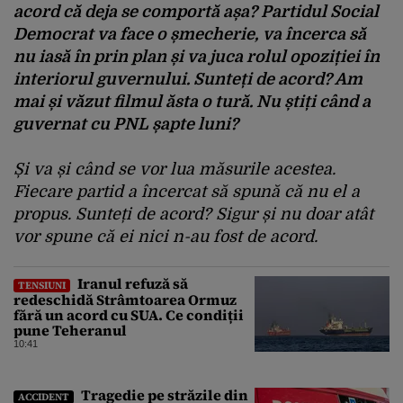
acord că deja se comportă așa? Partidul Social
Democrat va face o șmecherie, va încerca să
nu iasă în prin plan și va juca rolul opoziției în
interiorul guvernului. Sunteți de acord? Am
mai și văzut filmul ăsta o tură. Nu știți când a
guvernat cu PNL șapte luni?
Și va și când se vor lua măsurile acestea.
Fiecare partid a încercat să spună că nu el a
propus. Sunteți de acord? Sigur și nu doar atât
vor spune că ei nici n-au fost de acord.
Iranul refuză să
TENSIUNI
redeschidă Strâmtoarea Ormuz
fără un acord cu SUA. Ce condiții
pune Teheranul
10:41
Tragedie pe străzile din
ACCIDENT