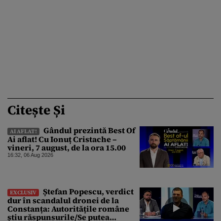
Citește Și
Gândul prezintă Best Of
AI AFLAT!
Ai aflat! Cu Ionuț Cristache –
vineri, 7 august, de la ora 15.00
16:32, 06 Aug 2026
Ștefan Popescu, verdict
EXCLUSIV
dur în scandalul dronei de la
Constanța: Autoritățile române
știu răspunsurile/Se putea