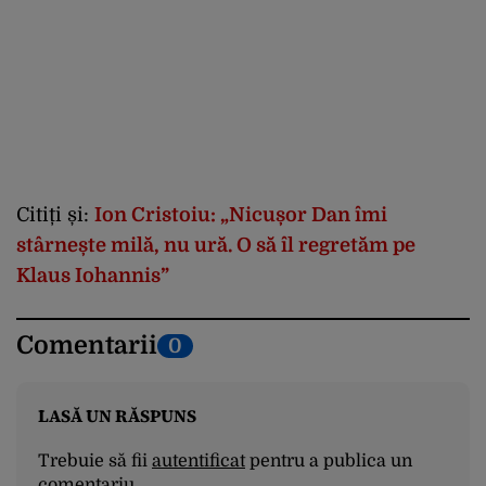
Citiți și:
Ion Cristoiu: „Nicușor Dan îmi
stârnește milă, nu ură. O să îl regretăm pe
Klaus Iohannis”
Comentarii
0
LASĂ UN RĂSPUNS
Trebuie să fii
autentificat
pentru a publica un
comentariu.