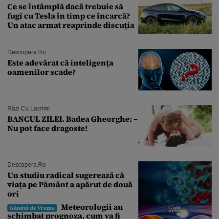
Ce se întâmplă dacă trebuie să
fugi cu Tesla în timp ce încarcă?
Un atac armat reaprinde discuția
Descopera.ro
Este adevărat că inteligența
oamenilor scade?
Râzi Cu Lacrimi
BANCUL ZILEI. Badea Gheorghe: –
Nu pot face dragoste!
Descopera.ro
Un studiu radical sugerează că
viața pe Pământ a apărut de două
ori
Meteorologii au
Gândul de Vreme
schimbat prognoza, cum va fi