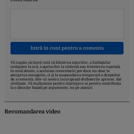
Intră în cont pentru a comenta
Vă rugăm să țineți cont că folosirea injuriilor, a limbajului
instigator la ură, a apelurilor la violență sau trimiterea repetată,
în mod abuziv, a aceluiași comentariu pot duce nu doar la
ștergerea mesajului, ci și la suspendarea temporară a dreptului
de a comenta. Site-ul nostru încurajează dezbaterile aprinse, dar
civilizate. Vă mulțumim pentru înțelegere și pentru contribuția
la o discuție bazată pe argumente, nu pe atacuri.
Recomandarea video