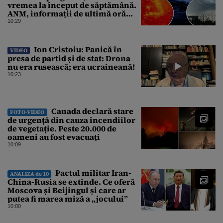
vremea la început de săptămână.
ANM, informații de ultimă oră
pentru Gândul
10:29
Ion Cristoiu: Panică în
VIDEO
presa de partid și de stat: Drona
nu era rusească; era ucraineană!
10:23
Canada declară stare
FOTO-VIDEO
de urgență din cauza incendiilor
de vegetație. Peste 20.000 de
oameni au fost evacuați
10:09
Pactul militar Iran-
ANALIZA de 10
China-Rusia se extinde. Ce oferă
Moscova și Beijingul și care ar
putea fi marea miză a „jocului”
10:00