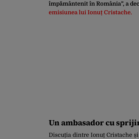
împământenit în România”, a dec
emisiunea lui Ionuț
Cristache
.
Un ambasador cu sprijin
Discuția dintre Ionuț Cristache și