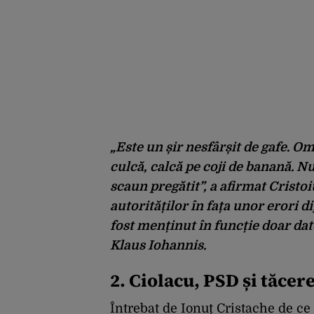
„Este un șir nesfârșit de gafe. O
culcă, calcă pe coji de banană. N
scaun pregătit”, a afirmat Cristoiu
autorităților în fața unor erori
fost menținut în funcție doar dat
Klaus Iohannis.
2. Ciolacu, PSD și tăcer
Întrebat de Ionuț Cristache de c