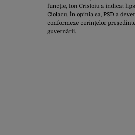
funcție, Ion Cristoiu a indicat lip
Ciolacu. În opinia sa, PSD a deven
conformeze cerințelor președintel
guvernării.