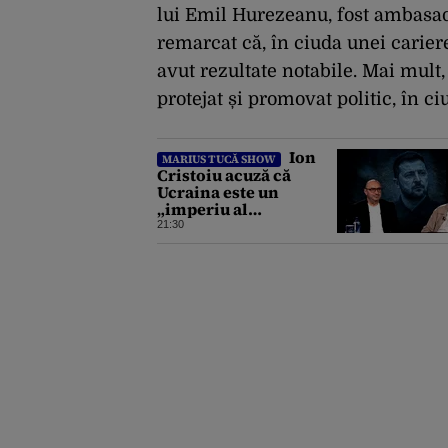
lui Emil Hurezeanu, fost ambasado
remarcat că, în ciuda unei carier
avut rezultate notabile. Mai mult
protejat și promovat politic, în ci
Ion
MARIUS TUCĂ SHOW
Cristoiu acuză că
Ucraina este un
„imperiu al
corupției”: „Jumătate
21:30
din banii trimiși se
întorc în UE”