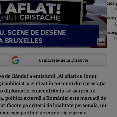
o
21:23
G
d
b
c
21:08
U
c
ș
l
21:01
T
P
r
p
Urmărește-ne în Discover
ve de Gândul a emisiunii „Ai aflat! cu Ionuț
și publicist, a criticat în termeni duri prestația
în diplomație, concentrându-se asupra lui
a, politica externă a României este marcată de
 făcute pe criterii de loialitate personală, nu
xpresia politicii de cumetrie care s-a