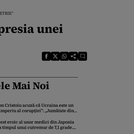
UMETRIE”
presia unei
le Mai Noi
on Cristoiu acuză că Ucraina este un
imperiu al corupției”: „Jumătate din
anii trimiși se întorc în UE”
est eroic al unor medici din Japonia
n timpul unui cutremur de 7,1 grade.
u protejat pacientul de pe masa de