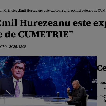
on Cristoiu: „Emil Hurezeanu este expresia unei politici externe de C
„Emil Hurezeanu este ex
ne de CUMETRIE”
:
07.04.2025, 18:28
Ce
21:30
I
„
b
21:25
G
î
A