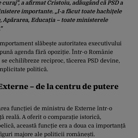
 curaj”, a afirmat Cristoiu, adăugând că PSD a
istere importante. „I-a făcut toate hachițele
e, Apărarea, Educația – toate ministerele
”
comportament slăbește autoritatea executivului
mpună agenda fără opoziție. Într-o Românie
ă se echilibreze reciproc, tăcerea PSD devine,
plicitate politică.
Externe – de la centru de putere
rea funcției de ministru de Externe într-o
ță reală. A oferit o comparație istorică,
elică, această funcție era a doua ca importanță
figuri majore ale politicii românești.