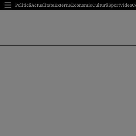
Politică
Actualitate
Externe
Economic
Cultură
Sport
Video
C