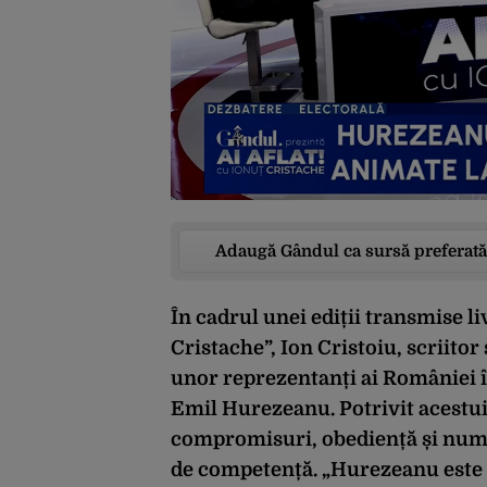
Adaugă Gândul ca sursă preferată
În cadrul unei ediții transmise li
Cristache”, Ion Cristoiu, scriitor 
unor reprezentanți ai României 
Emil Hurezeanu. Potrivit acestui
compromisuri, obediență și numiri
de competență. „Hurezeanu este e