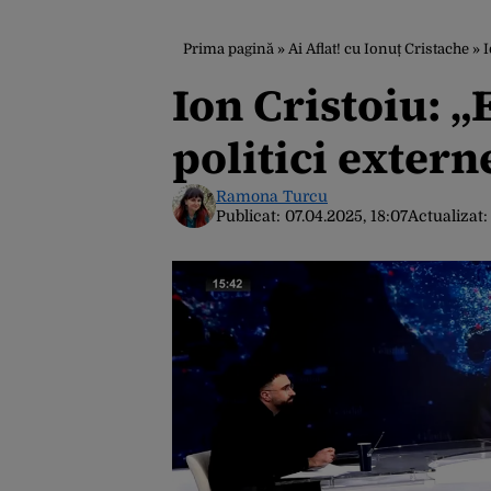
Prima pagină
»
Ai Aflat! cu Ionuț Cristache
»
I
Ion Cristoiu: 
politici exter
Ramona Turcu
Publicat:
07.04.2025, 18:07
Actualizat