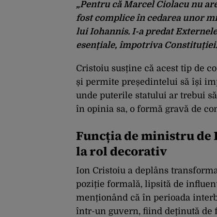
„Pentru că Marcel Ciolacu nu are
fost complice în cedarea unor min
lui Iohannis. I-a predat Externel
esențiale, împotriva Constituției.
Cristoiu susține că acest tip de 
și permite președintelui să își i
unde puterile statului ar trebui s
în opinia sa, o formă gravă de com
Funcția de ministru de 
la rol decorativ
Ion Cristoiu a deplâns transforma
poziție formală, lipsită de influen
menționând că în perioada interb
într-un guvern, fiind deținută de 