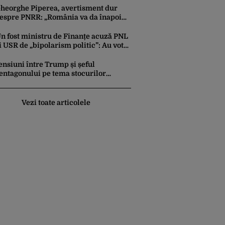
perație cu propriile corpuri
heorghe Piperea, avertisment dur
espre PNRR: „România va da înapoi
anii europeni neinvestiți în energie,
hiar dacă a închis centralele pe
n fost ministru de Finanțe acuză PNL
ărbune”
i USR de „bipolarism politic”: Au votat
egea, apoi au atacat-o la CCR
ensiuni între Trump și șeful
entagonului pe tema stocurilor
eduse de rachete. Ce răspuns dă
reședintele american
Vezi toate articolele