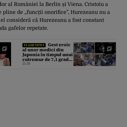
r al României la Berlin și Viena. Cristoiu a
e pline de „funcții onorifice”, Hurezeanu nu a
, el consideră că Hurezeanu a fost constant
uda gafelor repetate.
Gest eroic
FLASH NEWS
al unor medici din
Japonia în timpul unui
cutremur de 7,1 grade.
Au protejat pacientul
21:25
de pe masa de operație
cu propriile corpuri