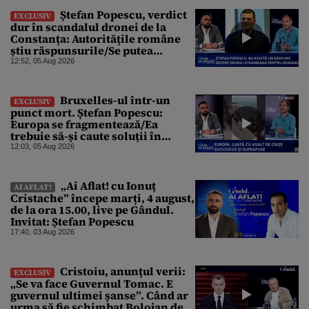
Ștefan Popescu, verdict
EXCLUSIV
dur în scandalul dronei de la
Constanța: Autoritățile române
știu răspunsurile/Se putea
protesta, dar probabil că nu s-a
12:52, 05 Aug 2026
dorit
Bruxelles-ul într-un
EXCLUSIV
punct mort. Ștefan Popescu:
Europa se fragmentează/Ea
trebuie să-și caute soluții în
interior, dar este incapabilă
12:03, 05 Aug 2026
„Ai Aflat! cu Ionuț
AI AFLAT!
Cristache” începe marți, 4 august,
de la ora 15.00, live pe Gândul.
Invitat: Ștefan Popescu
17:40, 03 Aug 2026
Cristoiu, anunțul verii:
EXCLUSIV
„Se va face Guvernul Tomac. E
guvernul ultimei șanse”. Când ar
urma să fie schimbat Bolojan de