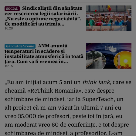
Sindicaliștii din sănătate
SOCIAL
cer rescrierea legii salarizării.
„Nu este o opțiune negociabilă”.
Ce modificări au trimis
Guvernului Bolojan
10:28
ANM anunță
Gândul de Vreme
temperaturi în scădere și
instabilitate atmosferică în toată
țara. Cum va fi vremea în
București și când vin vijeliile
10:15
„Eu am inițiat acum 5 ani un
think tank
, care se
cheamă «ReThink Romania», este despre
schimbare de mindset, iar la SuperTeach, un
alt proiect că m-am văzut în ultimii 7 ani cu
vreo 35.000 de profesori, peste tot în țară, eu
am moderat vreo 60 de conferințe, e tot despre
schimbarea de mindset, a profesorilor. L-am