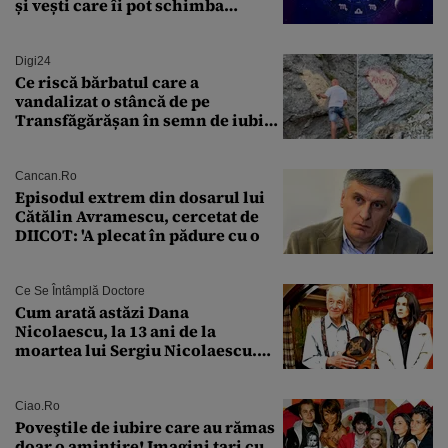
și vești care îi pot schimba
viitorul
Digi24
Ce riscă bărbatul care a
vandalizat o stâncă de pe
Transfăgărășan în semn de iubire
față de „Anna”
Cancan.ro
Episodul extrem din dosarul lui
Cătălin Avramescu, cercetat de
DIICOT: 'A plecat în pădure cu o
Ce Se Întâmplă Doctore
Cum arată astăzi Dana
Nicolaescu, la 13 ani de la
moartea lui Sergiu Nicolaescu.
Transformarea care i-a surprins
pe toți
Ciao.ro
Poveştile de iubire care au rămas
doar o amintire! Imagini tari cu