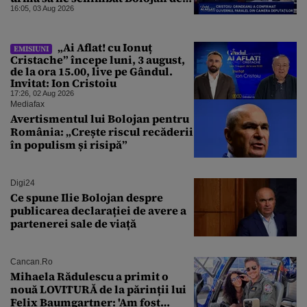
la Palatul Victoria
16:05, 03 Aug 2026
„Ai Aflat! cu Ionuț
EMISIUNI
Cristache” începe luni, 3 august,
de la ora 15.00, live pe Gândul.
Invitat: Ion Cristoiu
17:26, 02 Aug 2026
Mediafax
Avertismentul lui Bolojan pentru
România: „Crește riscul recăderii
în populism și risipă”
Digi24
Ce spune Ilie Bolojan despre
publicarea declarației de avere a
partenerei sale de viață
Cancan.ro
Mihaela Rădulescu a primit o
nouă LOVITURĂ de la părinții lui
Felix Baumgartner: 'Am fost