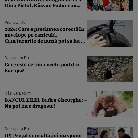
Gina Pistol, Răzvan Fodor sau
Andra Măruţă şi foştii parteneri
Promotor.ro
2026: Care e presiunea corectă în
anvelope pe caniculă.
Cauciucurile de iarnă pot să facă
explozie la peste 40°C?
Descopera.ro
Care este cel mai vechi pod din
Europa?
Râzi Cu Lacrimi
BANCUL ZILEI. Badea Gheorghe: –
Nu pot face dragoste!
Descopera.ro
(P) Prețul consultației nu spune