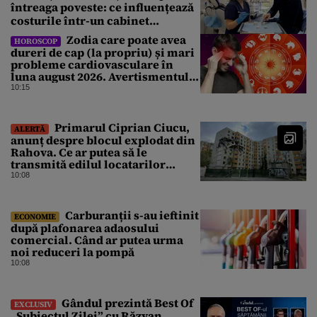
întreaga poveste: ce influențează
costurile într-un cabinet
stomatologic din București
Zodia care poate avea
HOROSCOP
dureri de cap (la propriu) și mari
probleme cardiovasculare în
luna august 2026. Avertismentul
experților în astrologie
10:15
Primarul Ciprian Ciucu,
ALERTĂ
anunț despre blocul explodat din
Rahova. Ce ar putea să le
transmită edilul locatarilor
rămași pe drumuri
10:08
Carburanții s-au ieftinit
ECONOMIE
după plafonarea adaosului
comercial. Când ar putea urma
noi reduceri la pompă
10:08
Gândul prezintă Best Of
EXCLUSIV
„Subiectul Zilei” cu Răzvan