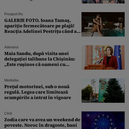
ȘTEARSĂ complet din
Prosport.ro
GALERIE FOTO. Ioana Tamaş,
apariție fermecătoare pe plajă!
Reacția Adelinei Pestrițu când a
văzut-o
Adevarul
Maia Sandu, după vizita unei
delegației talibane la Chișinău:
„Este rușinos că oameni cu
funcții înalte nu se
documentează”
Mediafax
Prețul motorinei, sub o nouă
regulă. Legea care limitează
scumpirile a intrat în vigoare
Click
Zodia care va avea un weekend de
poveste. Noroc în dragoste, bani