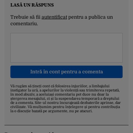
LASĂ UN RĂSPUNS
Trebuie să fii
autentificat
pentru a publica un
comentariu.
Intră în cont pentru a comenta
Vă rugăm să țineți cont că folosirea injuriilor, a limbajului
instigator la ură, a apelurilor la violență sau trimiterea repetată,
în mod abuziv, a aceluiași comentariu pot duce nu doar la
ștergerea mesajului, ci și la suspendarea temporară a dreptului
de a comenta. Site-ul nostru încurajează dezbaterile aprinse, dar
civilizate. Vă mulțumim pentru înțelegere și pentru contribuția
la o discuție bazată pe argumente, nu pe atacuri.