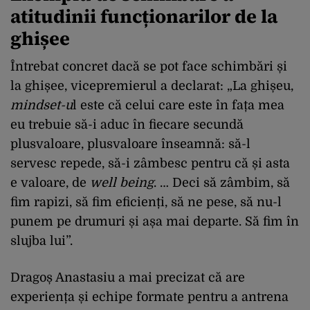
atitudinii funcționarilor de la
ghișee
Întrebat concret dacă se pot face schimbări și
la ghișee, vicepremierul a declarat: „La ghișeu,
mindset-u
l este că celui care este în fața mea
eu trebuie să-i aduc în fiecare secundă
plusvaloare, plusvaloare înseamnă: să-l
servesc repede, să-i zâmbesc pentru că și asta
e valoare, de
well being
. … Deci să zâmbim, să
fim rapizi, să fim eficienți, să ne pese, să nu-l
punem pe drumuri și așa mai departe. Să fim în
slujba lui”.
Dragoș Anastasiu a mai precizat că are
experiența și echipe formate pentru a antrena