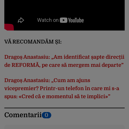
VĂ RECOMANDĂM ȘI:
Dragoș Anastasiu: „Am identificat șapte direcții
de REFORMĂ, pe care să mergem mai departe”
Dragoș Anastasiu: „Cum am ajuns
vicepremier? Printr-un telefon în care mi s-a
spus: «Cred că e momentul să te implici»”
Comentarii
0