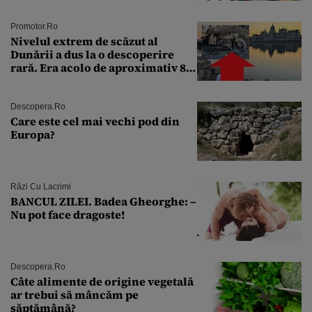
Andra Măruţă şi foştii parteneri
Promotor.ro
Nivelul extrem de scăzut al
Dunării a dus la o descoperire
rară. Era acolo de aproximativ 80
de ani
Descopera.ro
Care este cel mai vechi pod din
Europa?
Râzi Cu Lacrimi
BANCUL ZILEI. Badea Gheorghe: –
Nu pot face dragoste!
Descopera.ro
Câte alimente de origine vegetală
ar trebui să mâncăm pe
săptămână?