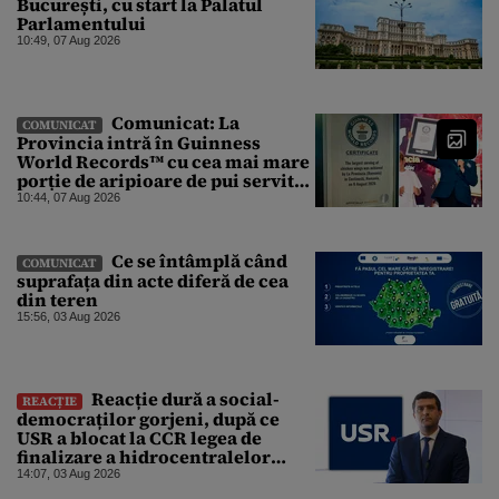
București, cu start la Palatul
Parlamentului
10:49, 07 Aug 2026
Comunicat: La
COMUNICAT
Provincia intră în Guinness
World Records™ cu cea mai mare
porție de aripioare de pui servită
la un eveniment
10:44, 07 Aug 2026
Ce se întâmplă când
COMUNICAT
suprafața din acte diferă de cea
din teren
15:56, 03 Aug 2026
Reacție dură a social-
REACȚIE
democraților gorjeni, după ce
USR a blocat la CCR legea de
finalizare a hidrocentralelor
abandonate. „Nu ne-ar surprinde
14:07, 03 Aug 2026
dacă Miruță și USR ar acuza PSD și