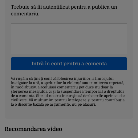
Trebuie să fii
autentificat
pentru a publica un
comentariu.
Intră în cont pentru a comenta
Vă rugăm să țineți cont că folosirea injuriilor, a limbajului
instigator la ură, a apelurilor la violență sau trimiterea repetată,
în mod abuziv, a aceluiași comentariu pot duce nu doar la
ștergerea mesajului, ci și la suspendarea temporară a dreptului
de a comenta. Site-ul nostru încurajează dezbaterile aprinse, dar
civilizate. Vă mulțumim pentru înțelegere și pentru contribuția
la o discuție bazată pe argumente, nu pe atacuri.
Recomandarea video