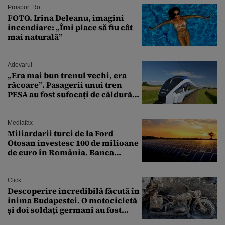
Prosport.ro
FOTO. Irina Deleanu, imagini
incendiare: „Îmi place să fiu cât
mai naturală”
Adevarul
„Era mai bun trenul vechi, era
răcoare”. Pasagerii unui tren
PESA au fost sufocați de căldură
pe ruta București-Constanța
Mediafax
Miliardarii turci de la Ford
Otosan investesc 100 de milioane
de euro în România. Banca
Transilvania le acordă o
finanțare uriașă
Click
Descoperire incredibilă făcută în
inima Budapestei. O motocicletă
și doi soldați germani au fost
găsiți în Dunăre