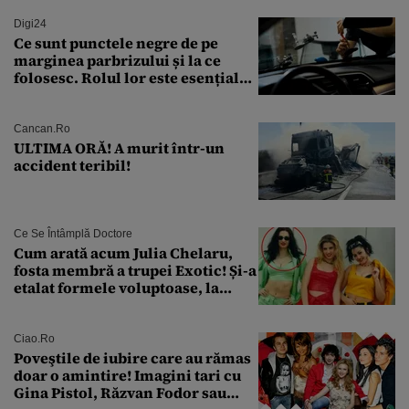
Digi24
Ce sunt punctele negre de pe
marginea parbrizului și la ce
folosesc. Rolul lor este esențial
pentru siguranța mașinii
Cancan.ro
ULTIMA ORĂ! A murit într-un
accident teribil!
Ce Se Întâmplă Doctore
Cum arată acum Julia Chelaru,
fosta membră a trupei Exotic! Și-a
etalat formele voluptoase, la
aproape 50 de ani
Ciao.ro
Poveştile de iubire care au rămas
doar o amintire! Imagini tari cu
Gina Pistol, Răzvan Fodor sau