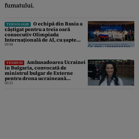
fumatului.
O echipă din Rusia a
TEHNOLOGIE
câștigat pentru a treia oară
consecutiv Olimpiada
Internațională de AI, cu șapte
medalii din aur și una de bronz
00:56
Ambasadoarea Ucrainei
TENSIUNI
în Bulgaria, convocată de
ministrul bulgar de Externe
pentru drona ucraineană
prăbușită în apropierea
00:21
infrastructurii critice