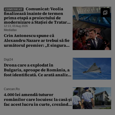
de faptul că asupra Europei s-a
abătut o cupolă de foc”
Comunicat: Veolia
COMUNICAT
finalizează înainte de termen
prima etapă a proiectului de
modernizare a Stației de Tratare a
Apei Potabile Cerbureni
12:13, 03 Aug 2026
Mediafax
Crin Antonescu spune că
Alexandru Nazare ar trebui să fie
următorul premier: „E singura
soluție”
Digi24
Drona care a explodat în
Bulgaria, aproape de România, a
fost identificată. Ce arată analiza
preliminară a epavei
Cancan.ro
4.000 lei amendă tuturor
românilor care locuiesc la casă și
fac acest lucru în curte, crezând
că nu îi vede nimeni