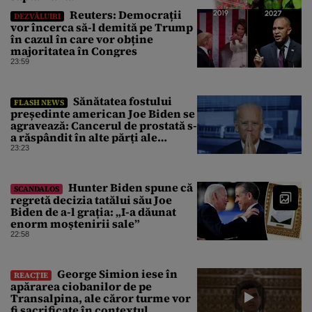
Reuters: Democrații
DEZVĂLUIRI
vor încerca să-l demită pe Trump
în cazul în care vor obține
majoritatea în Congres
23:59
Sănătatea fostului
FLASH NEWS
președinte american Joe Biden se
agravează: Cancerul de prostată s-
a răspândit în alte părți ale
corpului
23:23
Hunter Biden spune că
SCANDALOS
regretă decizia tatălui său Joe
Biden de a-l grația: „I-a dăunat
enorm moștenirii sale”
22:58
George Simion iese în
REACȚIE
apărarea ciobanilor de pe
Transalpina, ale căror turme vor
fi sacrificate în contextul