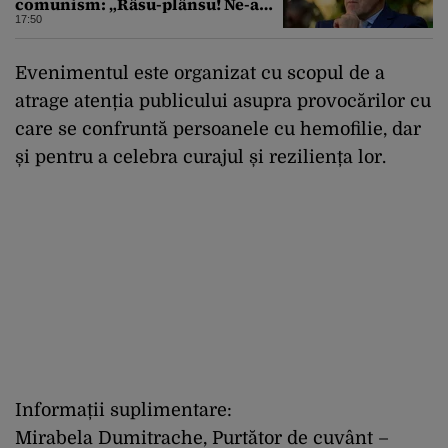
comunism: „Râsu-plânsu! Ne-am
întors de unde am plecat!”
17:50
Evenimentul este organizat cu scopul de a
atrage atenția publicului asupra provocărilor cu
care se confruntă persoanele cu hemofilie, dar
și pentru a celebra curajul și reziliența lor.
Informații suplimentare:
Mirabela Dumitrache, Purtător de cuvânt –