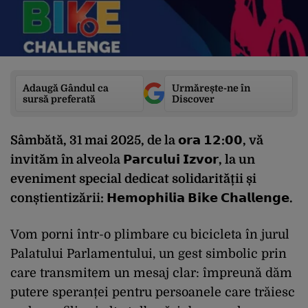
Adaugă Gândul ca
Urmărește-ne în
sursă preferată
Discover
Sâmbătă, 31 mai 2025, de la 𝗼𝗿𝗮 𝟭𝟮:𝟬𝟬, vă
invităm în alveola 𝗣𝗮𝗿𝗰𝘂𝗹𝘂𝗶 𝗜𝘇𝘃𝗼𝗿, la un
eveniment special dedicat solidarității și
conștientizării: 𝗛𝗲𝗺𝗼𝗽𝗵𝗶𝗹𝗶𝗮 𝗕𝗶𝗸𝗲 𝗖𝗵𝗮𝗹𝗹𝗲𝗻𝗴𝗲.
Vom porni într-o plimbare cu bicicleta în jurul
Palatului Parlamentului, un gest simbolic prin
care transmitem un mesaj clar: împreună dăm
putere speranței pentru persoanele care trăiesc