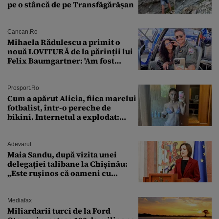
pe o stâncă de pe Transfăgărășan
Cancan.ro
Mihaela Rădulescu a primit o
nouă LOVITURĂ de la părinții lui
Felix Baumgartner: 'Am fost
ȘTEARSĂ complet din
Prosport.ro
Cum a apărut Alicia, fiica marelui
fotbalist, într-o pereche de
bikini. Internetul a explodat:
„Zeiță superbă!”
Adevarul
Maia Sandu, după vizita unei
delegației talibane la Chișinău:
„Este rușinos că oameni cu
funcții înalte nu se
documentează”
Mediafax
Miliardarii turci de la Ford