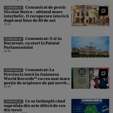
Comunicat de presă:
COMUNICAT
Nicolae Stoica – ultimul mare
interbelic. O recuperare istorică
după mai bine de 80 de ani
13:12
Comunicat: O zi în
COMUNICAT
București, cu start la Palatul
Parlamentului
10:49
Comunicat: La
COMUNICAT
Provincia intră în Guinness
World Records™ cu cea mai mare
porție de aripioare de pui servită
la un eveniment
10:44
Ce se întâmplă când
COMUNICAT
suprafața din acte diferă de cea
din teren