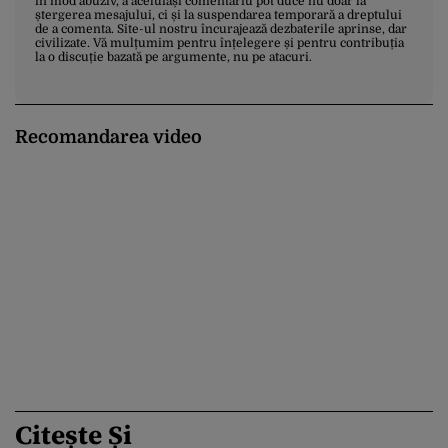
în mod abuziv, a aceluiași comentariu pot duce nu doar la
ștergerea mesajului, ci și la suspendarea temporară a dreptului
de a comenta. Site-ul nostru încurajează dezbaterile aprinse, dar
civilizate. Vă mulțumim pentru înțelegere și pentru contribuția
la o discuție bazată pe argumente, nu pe atacuri.
Recomandarea video
Citește Și