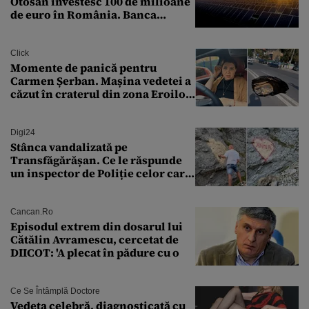
Otosan investesc 100 de milioane
de euro în România. Banca
Transilvania le acordă o
finanțare uriașă
Click
Momente de panică pentru
Carmen Șerban. Mașina vedetei a
căzut în craterul din zona Eroilor:
„M-am speriat foarte tare”
Digi24
Stânca vandalizată pe
Transfăgărășan. Ce le răspunde
un inspector de Poliție celor care
întreabă: „Dar ce a făcut?”
Cancan.ro
Episodul extrem din dosarul lui
Cătălin Avramescu, cercetat de
DIICOT: 'A plecat în pădure cu o
Ce Se Întâmplă Doctore
Vedeta celebră, diagnosticată cu