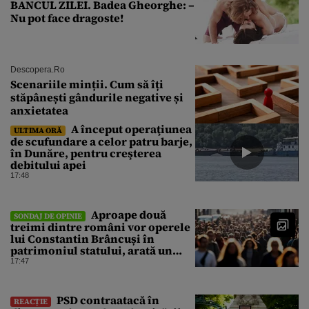
BANCUL ZILEI. Badea Gheorghe: –
Nu pot face dragoste!
Descopera.ro
Scenariile minții. Cum să îți
stăpânești gândurile negative și
anxietatea
A început operaţiunea
ULTIMA ORĂ
de scufundare a celor patru barje,
în Dunăre, pentru creşterea
debitului apei
17:48
Aproape două
SONDAJ DE OPINIE
treimi dintre români vor operele
lui Constantin Brâncuși în
patrimoniul statului, arată un
sondaj
17:47
PSD contraatacă în
REACȚIE