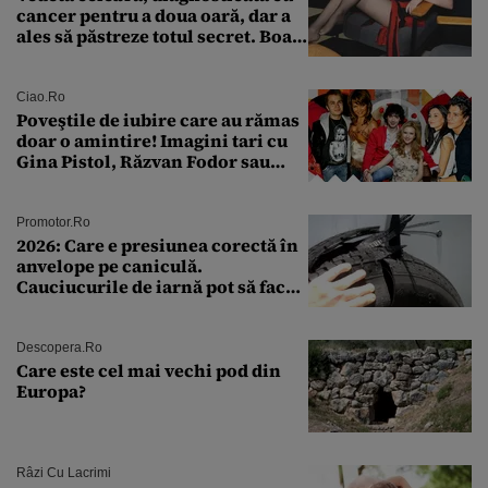
cancer pentru a doua oară, dar a
ales să păstreze totul secret. Boala
a fost descoperită la un control de
rutină
Ciao.ro
Poveştile de iubire care au rămas
doar o amintire! Imagini tari cu
Gina Pistol, Răzvan Fodor sau
Andra Măruţă şi foştii parteneri
Promotor.ro
2026: Care e presiunea corectă în
anvelope pe caniculă.
Cauciucurile de iarnă pot să facă
explozie la peste 40°C?
Descopera.ro
Care este cel mai vechi pod din
Europa?
Râzi Cu Lacrimi