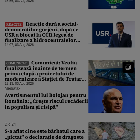
15:56, 03 Aug 2026
Reacție dură a social-
REACȚIE
democraților gorjeni, după ce
USR a blocat la CCR legea de
finalizare a hidrocentralelor
abandonate. „Nu ne-ar surprinde
14:07, 03 Aug 2026
dacă Miruță și USR ar acuza PSD și
de faptul că asupra Europei s-a
abătut o cupolă de foc”
Comunicat: Veolia
COMUNICAT
finalizează înainte de termen
prima etapă a proiectului de
modernizare a Stației de Tratare a
Apei Potabile Cerbureni
12:13, 03 Aug 2026
Mediafax
Avertismentul lui Bolojan pentru
România: „Crește riscul recăderii
în populism și risipă”
Digi24
S-a aflat cine este bărbatul care a
„pictat” o declarație de dragoste