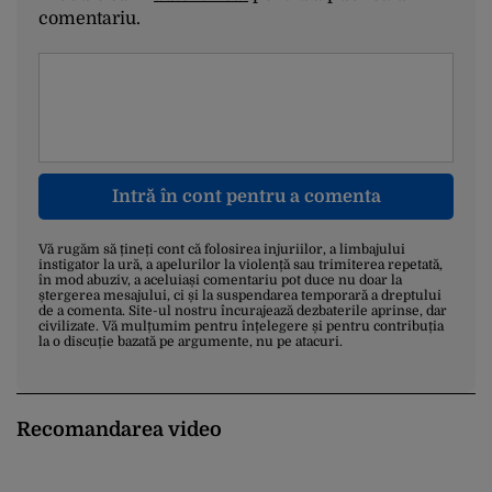
comentariu.
Intră în cont pentru a comenta
Vă rugăm să țineți cont că folosirea injuriilor, a limbajului
instigator la ură, a apelurilor la violență sau trimiterea repetată,
în mod abuziv, a aceluiași comentariu pot duce nu doar la
ștergerea mesajului, ci și la suspendarea temporară a dreptului
de a comenta. Site-ul nostru încurajează dezbaterile aprinse, dar
civilizate. Vă mulțumim pentru înțelegere și pentru contribuția
la o discuție bazată pe argumente, nu pe atacuri.
Recomandarea video