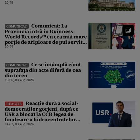
10:49
Comunicat: La
COMUNICAT
Provincia intră în Guinness
World Records™ cu cea mai mare
porție de aripioare de pui servită
la un eveniment
10:44
Ce se întâmplă când
COMUNICAT
suprafața din acte diferă de cea
din teren
15:56, 03 Aug 2026
Reacție dură a social-
REACȚIE
democraților gorjeni, după ce
USR a blocat la CCR legea de
finalizare a hidrocentralelor
abandonate. „Nu ne-ar surprinde
14:07, 03 Aug 2026
dacă Miruță și USR ar acuza PSD și
de faptul că asupra Europei s-a