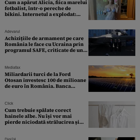
Cum a apărut Alicia, fiica marelui
fotbalist, într-o pereche de
bikini. Internetul a explodat:
„Zeiță superbă!”
Adevarul
Achizițiile de armament pe care
România le face cu Ucraina prin
programul SAFE, criticate de un
expert în securitate: „Nu știm ce
arme ne trebuie”
Mediafax
Miliardarii turci de la Ford
Otosan investesc 100 de milioane
de euro în România. Banca
Transilvania le acordă o
finanțare uriașă
Click
Cum trebuie spălate corect
hainele albe. Nu își vor mai
pierde niciodată strălucirea și
culoarea intensă
Digi24