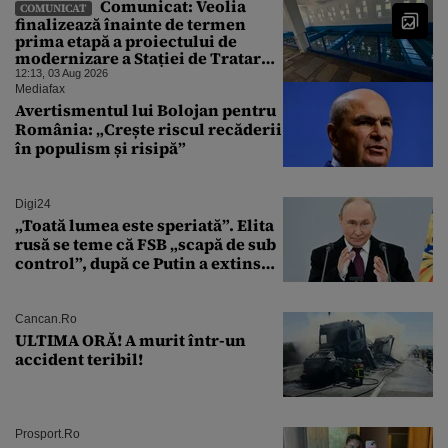
abătut o cupolă de foc”
Comunicat: Veolia
COMUNICAT
finalizează înainte de termen
prima etapă a proiectului de
modernizare a Stației de Tratare a
Apei Potabile Cerbureni
12:13, 03 Aug 2026
Mediafax
Avertismentul lui Bolojan pentru
România: „Crește riscul recăderii
în populism și risipă”
Digi24
„Toată lumea este speriată”. Elita
rusă se teme că FSB „scapă de sub
control”, după ce Putin a extins
puterea serviciului
Cancan.ro
ULTIMA ORĂ! A murit într-un
accident teribil!
Prosport.ro