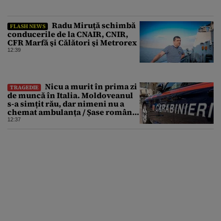
Radu Miruţă schimbă
FLASH NEWS
conducerile de la CNAIR, CNIR,
CFR Marfă şi Călători şi Metrorex
12:39
Nicu a murit în prima zi
TRAGEDIE
de muncă în Italia. Moldoveanul
s-a simțit rău, dar nimeni nu a
chemat ambulanța / Șase români,
anchetați
12:37