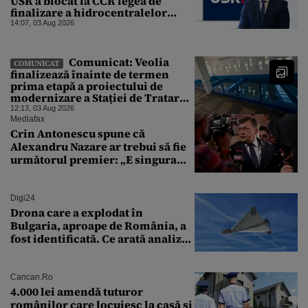
USR a blocat la CCR legea de
finalizare a hidrocentralelor
abandonate. „Nu ne-ar surprinde
14:07, 03 Aug 2026
dacă Miruță și USR ar acuza PSD și
de faptul că asupra Europei s-a
abătut o cupolă de foc”
Comunicat: Veolia
COMUNICAT
finalizează înainte de termen
prima etapă a proiectului de
modernizare a Stației de Tratare a
Apei Potabile Cerbureni
12:13, 03 Aug 2026
Mediafax
Crin Antonescu spune că
Alexandru Nazare ar trebui să fie
următorul premier: „E singura
soluție”
Digi24
Drona care a explodat în
Bulgaria, aproape de România, a
fost identificată. Ce arată analiza
preliminară a epavei
Cancan.ro
4.000 lei amendă tuturor
românilor care locuiesc la casă și