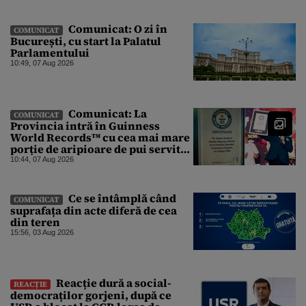
Comunicat: O zi în
COMUNICAT
București, cu start la Palatul
Parlamentului
10:49, 07 Aug 2026
Comunicat: La
COMUNICAT
Provincia intră în Guinness
World Records™ cu cea mai mare
porție de aripioare de pui servită
la un eveniment
10:44, 07 Aug 2026
Ce se întâmplă când
COMUNICAT
suprafața din acte diferă de cea
din teren
15:56, 03 Aug 2026
Reacție dură a social-
REACȚIE
democraților gorjeni, după ce