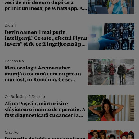
zeci de mii de euro după ce a
primit un mesaj pe WhatsApp. A
crezut că va moșteni 175.000 de
euro din Franța
Digi24
Devin oamenii mai puțin
inteligenți? Ce este „efectul Flynn
invers” și de ce îi îngrijorează pe
cercetători
Cancan.ro
Meteorologii Accuweather
anunță o toamnă cum nu prea a
mai fost, în România. Ce se
întâmplă în septembrie,
octombrie și noiembrie 2026, în
București. Pe ce dată ninge
Ce Se Întâmplă Doctore
Alina Pușcău, mărturisire
sfâșietoare înainte de operație. A
fost diagnosticată cu cancer la
sân în metastază: „Este singurul
tratament care o să mă ajute să
îmi salvez viața”
Ciao.ro
Poveştile de iubire care au rămas