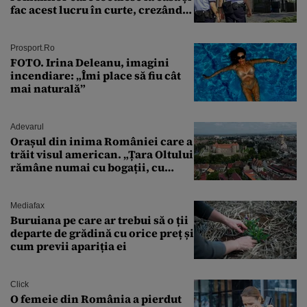
fac acest lucru în curte, crezând
că nu îi vede nimeni
Prosport.ro
FOTO. Irina Deleanu, imagini
incendiare: „Îmi place să fiu cât
mai naturală”
Adevarul
Orașul din inima României care a
trăit visul american. „Țara Oltului
rămâne numai cu bogații, cu
babele, cu moșnegii și cu
sărăntocii”
Mediafax
Buruiana pe care ar trebui să o ții
departe de grădină cu orice preț și
cum previi apariția ei
Click
O femeie din România a pierdut