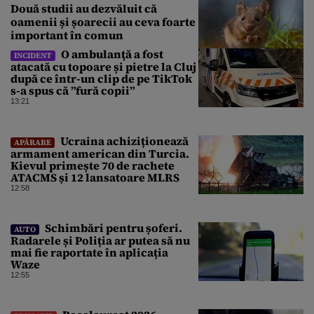
Două studii au dezvăluit că
oamenii și șoarecii au ceva foarte
important în comun
O ambulanţă a fost
INCIDENT
atacată cu topoare și pietre la Cluj
după ce într-un clip de pe TikTok
s-a spus că ”fură copii”
13:21
Ucraina achiziționează
APĂRARE
armament american din Turcia.
Kievul primește 70 de rachete
ATACMS și 12 lansatoare MLRS
12:58
Schimbări pentru șoferi.
AUTO
Radarele și Poliția ar putea să nu
mai fie raportate în aplicația
Waze
12:55