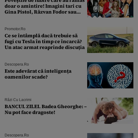
doar o amintire! Imagini tari cu
Gina Pistol, Răzvan Fodor sau
Andra Măruţă şi foştii parteneri
Promotor.ro
Ce se întâmplă dacă trebuie să
fugi cu Tesla în timp ce încarcă?
Un atac armat reaprinde discuția
Descopera.ro
Este adevărat că inteligența
oamenilor scade?
Râzi Cu Lacrimi
BANCUL ZILEI. Badea Gheorghe: –
Nu pot face dragoste!
Descopera.ro