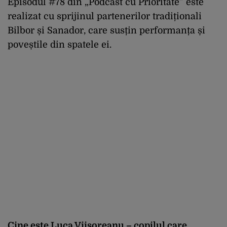
Episodul #78 din „Podcast cu Prioritate” este
realizat cu sprijinul partenerilor tradiționali
Bilbor și Sanador, care susțin performanța și
poveștile din spatele ei.
Cine este Luca Viișoreanu – copilul care