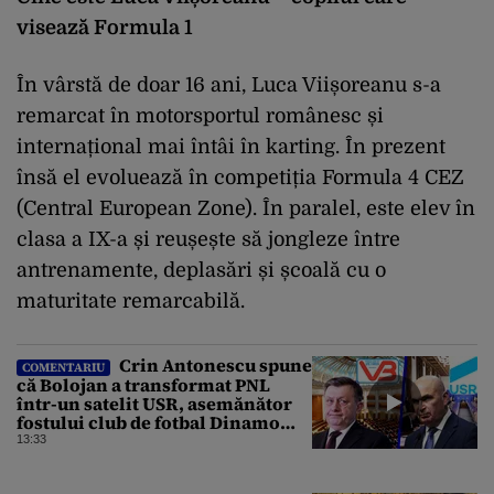
visează Formula 1
În vârstă de doar 16 ani, Luca Viișoreanu s-a
remarcat în motorsportul românesc și
internațional mai întâi în karting. În prezent
însă el evoluează în competiția Formula 4 CEZ
(Central European Zone). În paralel, este elev în
clasa a IX-a și reușește să jongleze între
antrenamente, deplasări și școală cu o
maturitate remarcabilă.
Crin Antonescu spune
COMENTARIU
că Bolojan a transformat PNL
într-un satelit USR, asemănător
fostului club de fotbal Dinamo
Victoria, care a aparținut Miliției
13:33