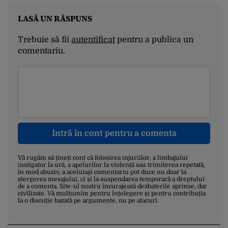
LASĂ UN RĂSPUNS
Trebuie să fii
autentificat
pentru a publica un
comentariu.
Intră în cont pentru a comenta
Vă rugăm să țineți cont că folosirea injuriilor, a limbajului
instigator la ură, a apelurilor la violență sau trimiterea repetată,
în mod abuziv, a aceluiași comentariu pot duce nu doar la
ștergerea mesajului, ci și la suspendarea temporară a dreptului
de a comenta. Site-ul nostru încurajează dezbaterile aprinse, dar
civilizate. Vă mulțumim pentru înțelegere și pentru contribuția
la o discuție bazată pe argumente, nu pe atacuri.