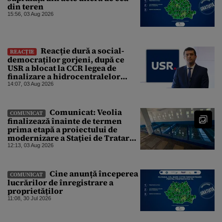
din teren
15:56, 03 Aug 2026
Reacție dură a social-
REACȚIE
democraților gorjeni, după ce
USR a blocat la CCR legea de
finalizare a hidrocentralelor
abandonate. „Nu ne-ar surprinde
14:07, 03 Aug 2026
dacă Miruță și USR ar acuza PSD și
de faptul că asupra Europei s-a
abătut o cupolă de foc”
Comunicat: Veolia
COMUNICAT
finalizează înainte de termen
prima etapă a proiectului de
modernizare a Stației de Tratare a
Apei Potabile Cerbureni
12:13, 03 Aug 2026
Cine anunță începerea
COMUNICAT
lucrărilor de înregistrare a
proprietăților
11:08, 30 Jul 2026