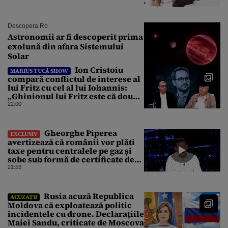
Descopera.ro
Astronomii ar fi descoperit prima
exolună din afara Sistemului
Solar
Ion Cristoiu
MARIUS TUCĂ SHOW
compară conflictul de interese al
lui Fritz cu cel al lui Iohannis:
„Ghinionul lui Fritz este că două
instanțe l-au declarat
22:00
incompatibil”
Gheorghe Piperea
EXCLUSIV
avertizează că românii vor plăti
taxe pentru centralele pe gaz și
sobe sub formă de certificate de
CO2
21:53
Rusia acuză Republica
ACUZAȚII
Moldova că exploatează politic
incidentele cu drone. Declarațiile
Maiei Sandu, criticate de Moscova