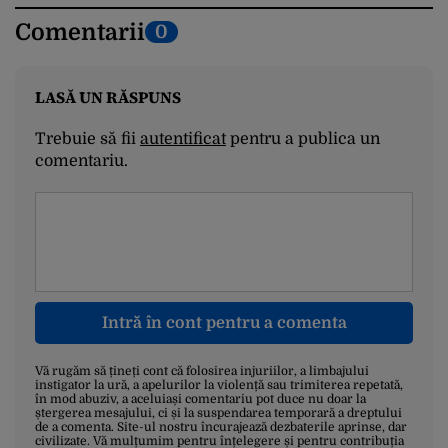
Comentarii
0
LASĂ UN RĂSPUNS
Trebuie să fii
autentificat
pentru a publica un
comentariu.
Intră în cont pentru a comenta
Vă rugăm să țineți cont că folosirea injuriilor, a limbajului
instigator la ură, a apelurilor la violență sau trimiterea repetată,
în mod abuziv, a aceluiași comentariu pot duce nu doar la
ștergerea mesajului, ci și la suspendarea temporară a dreptului
de a comenta. Site-ul nostru încurajează dezbaterile aprinse, dar
civilizate. Vă mulțumim pentru înțelegere și pentru contribuția