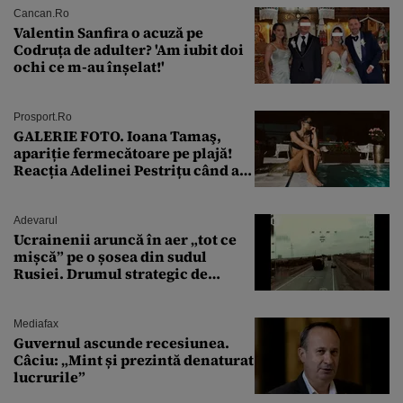
Cancan.ro
Valentin Sanfira o acuză pe
Codruța de adulter? 'Am iubit doi
ochi ce m-au înșelat!'
Prosport.ro
GALERIE FOTO. Ioana Tamaş,
apariție fermecătoare pe plajă!
Reacția Adelinei Pestrițu când a
văzut-o
Adevarul
Ucrainenii aruncă în aer „tot ce
mișcă” pe o șosea din sudul
Rusiei. Drumul strategic de
aprovizionare către Crimeea este
controlat complet
Mediafax
Guvernul ascunde recesiunea.
Câciu: „Mint și prezintă denaturat
lucrurile”