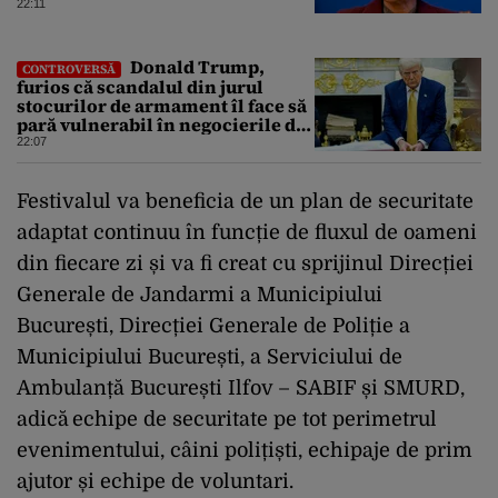
consumului de energie
22:11
Donald Trump,
CONTROVERSĂ
furios că scandalul din jurul
stocurilor de armament îl face să
pară vulnerabil în negocierile de
pace cu Iranul
22:07
Festivalul va beneficia de un plan de securitate
adaptat continuu în funcție de fluxul de oameni
din fiecare zi și va fi creat cu sprijinul Direcției
Generale de Jandarmi a Municipiului
București, Direcției Generale de Poliție a
Municipiului București, a Serviciului de
Ambulanță București Ilfov – SABIF și SMURD,
adică echipe de securitate pe tot perimetrul
evenimentului, câini polițiști, echipaje de prim
ajutor și echipe de voluntari.