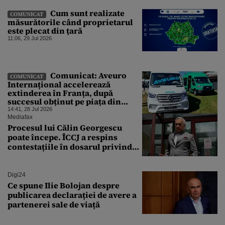
Cum sunt realizate
COMUNICAT
măsurătorile când proprietarul
este plecat din țară
11:06, 29 Jul 2026
Comunicat: Aveuro
COMUNICAT
Internațional accelerează
extinderea în Franța, după
succesul obținut pe piața din
România
14:41, 28 Jul 2026
Mediafax
Procesul lui Călin Georgescu
poate începe. ÎCCJ a respins
contestațiile în dosarul privind
lovitura de stat
Digi24
Ce spune Ilie Bolojan despre
publicarea declarației de avere a
partenerei sale de viață