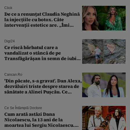
Click
De ce a renunțat Claudia Neghină
la injecțiile cu botox. Câte
intervenții estetice are. „Îmi
îngheață fața”
Digi24
Ce riscă bărbatul care a
vandalizat o stâncă de pe
Transfăgărășan în semn de iubire
față de „Anna”
Cancan.ro
'Din păcate, s-a gravat'. Dan Alexa,
dezvăluiri triste despre starea de
sănătate a Alinei Pușcău. Ce
discuție au avut cu două zile în
urmă
Ce Se Întâmplă Doctore
Cum arată astăzi Dana
Nicolaescu, la 13 ani de la
moartea lui Sergiu Nicolaescu.