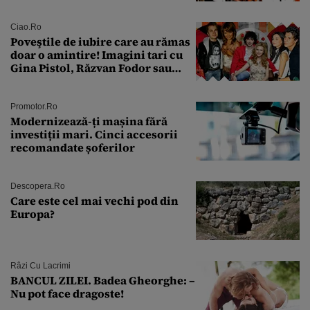
Transformarea care i-a surprins
pe toți
Ciao.ro
Poveştile de iubire care au rămas
doar o amintire! Imagini tari cu
Gina Pistol, Răzvan Fodor sau
Andra Măruţă şi foştii parteneri
Promotor.ro
Modernizează-ți mașina fără
investiții mari. Cinci accesorii
recomandate șoferilor
Descopera.ro
Care este cel mai vechi pod din
Europa?
Râzi Cu Lacrimi
BANCUL ZILEI. Badea Gheorghe: –
Nu pot face dragoste!