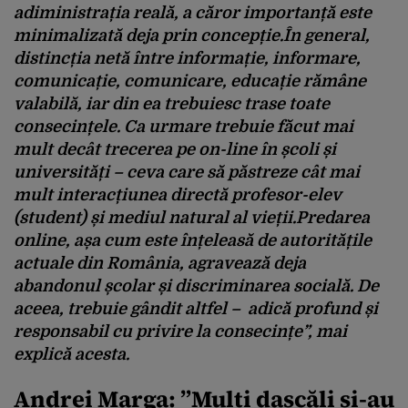
adiministrația reală, a căror importanță este
minimalizată deja prin concepție.În general,
distincția netă între informație, informare,
comunicație, comunicare, educație rămâne
valabilă, iar din ea trebuiesc trase toate
consecințele. Ca urmare trebuie făcut mai
mult decât trecerea pe on-line în școli și
universități – ceva care să păstreze cât mai
mult interacțiunea directă profesor-elev
(student) și mediul natural al vieții.Predarea
online, așa cum este înțeleasă de autoritățile
actuale din România, agravează deja
abandonul școlar și discriminarea socială. De
aceea, trebuie gândit altfel – adică profund și
responsabil cu privire la consecințe”, mai
explică acesta.
Andrei Marga: ”
Mulți dascăli și-au