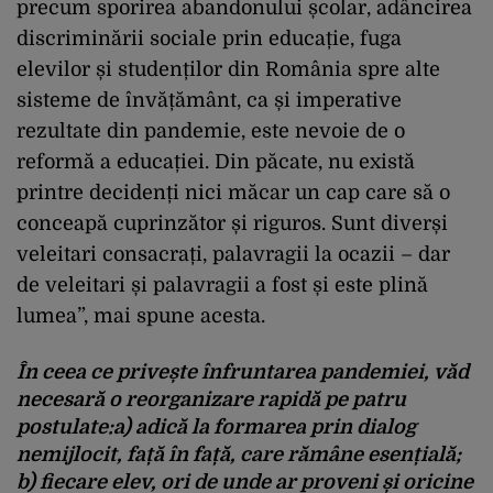
precum sporirea abandonului școlar, adâncirea
discriminării sociale prin educație, fuga
elevilor și studenților din România spre alte
sisteme de învățământ, ca și imperative
rezultate din pandemie, este nevoie de o
reformă a educației. Din păcate, nu există
printre decidenți nici măcar un cap care să o
conceapă cuprinzător și riguros. Sunt diverși
veleitari consacrați, palavragii la ocazii – dar
de veleitari și palavragii a fost și este plină
lumea”, mai spune acesta.
În ceea ce privește înfruntarea pandemiei, văd
necesară o reorganizare rapidă pe patru
postulate:a) adică la formarea prin dialog
nemijlocit, față în față, care rămâne esențială;
b) fiecare elev, ori de unde ar proveni și oricine