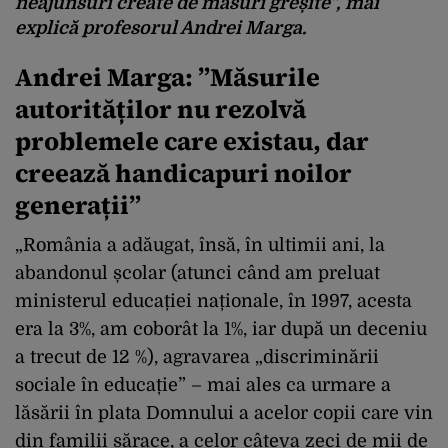
neajunsuri create de măsuri greșite”, mai
explică profesorul Andrei Marga.
Andrei Marga: ”Măsurile
autorităților nu rezolvă
problemele care existau, dar
creează handicapuri noilor
generații”
„România a adăugat, însă, în ultimii ani, la
abandonul școlar (atunci când am preluat
ministerul educației naționale, în 1997, acesta
era la 3%, am coborât la 1%, iar după un deceniu
a trecut de 12 %), agravarea „discriminării
sociale în educație” – mai ales ca urmare a
lăsării în plata Domnului a acelor copii care vin
din familii sărace, a celor câteva zeci de mii de