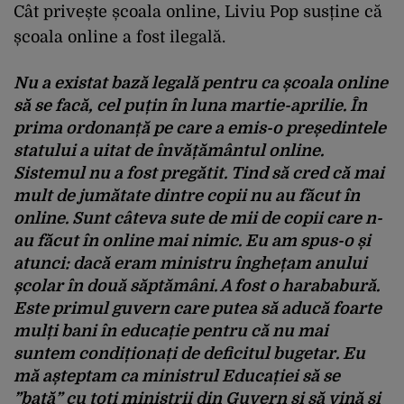
Cât privește școala online, Liviu Pop susține că
școala online a fost ilegală.
Nu a existat bază legală pentru ca școala online
să se facă, cel puțin în luna martie-aprilie. În
prima ordonanță pe care a emis-o președintele
statului a uitat de învățământul online.
Sistemul nu a fost pregătit. Tind să cred că mai
mult de jumătate dintre copii nu au făcut în
online. Sunt câteva sute de mii de copii care n-
au făcut în online mai nimic. Eu am spus-o și
atunci: dacă eram ministru înghețam anului
școlar în două săptămâni. A fost o harababură.
Este primul guvern care putea să aducă foarte
mulți bani în educație pentru că nu mai
suntem condiționați de deficitul bugetar. Eu
mă așteptam ca ministrul Educației să se
”bată” cu toți miniștrii din Guvern și să vină și