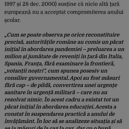
1997 și 28 dec. 2000) susține că nicio altă țară
europeană nu a acceptat compromiterea anului
școlar.
„Cum se poate observa pe orice reconstituire
precisă, autoritățile române au comis un păcat
inițial în abordarea pandemiei – preluarea a un
milion și jumătate de reveniți în țară din Italia,
Spania, Franța, fără examinare la frontieră,
„votanții noștri”, cum spunea posesiv un
consilier guvernamental. Apoi au fost măsuri
fără cap – de pildă, convertirea unei urgențe
sanitare în urgență militară – care nu au
rezolvat nimic. În acest cadru a existat tot un
păcat inițial în abordarea educației. Acesta a
constat în suspendarea practică a anului de
învățământ. În loc să se analizeze situația și să
se ia măsuri de la caz la caz, dar cu o bună