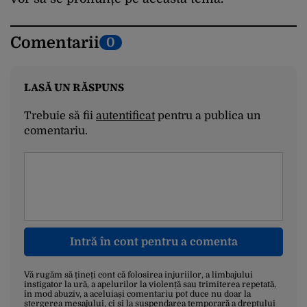
Comentarii
0
LASĂ UN RĂSPUNS
Trebuie să fii
autentificat
pentru a publica un
comentariu.
Intră în cont pentru a comenta
Vă rugăm să țineți cont că folosirea injuriilor, a limbajului
instigator la ură, a apelurilor la violență sau trimiterea repetată,
în mod abuziv, a aceluiași comentariu pot duce nu doar la
ștergerea mesajului, ci și la suspendarea temporară a dreptului