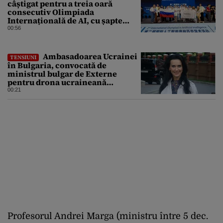
câștigat pentru a treia oară
consecutiv Olimpiada
Internațională de AI, cu șapte
medalii din aur și una de bronz
00:56
Ambasadoarea Ucrainei
TENSIUNI
în Bulgaria, convocată de
ministrul bulgar de Externe
pentru drona ucraineană
prăbușită în apropierea
00:21
infrastructurii critice
Profesorul Andrei Marga (ministru între 5 dec.