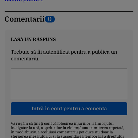
Comentarii
0
LASĂ UN RĂSPUNS
Trebuie să fii
autentificat
pentru a publica un
comentariu.
Intră în cont pentru a comenta
Vă rugăm să țineți cont că folosirea injuriilor, a limbajului
instigator la ură, a apelurilor la violență sau trimiterea repetată,
în mod abuziv, a aceluiași comentariu pot duce nu doar la
ștergerea mesajului, ci și la suspendarea temporară a dreptului