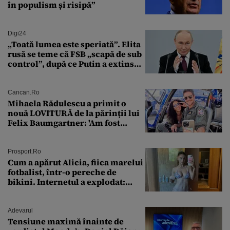
în populism și risipă”
Digi24
„Toată lumea este speriată”. Elita
rusă se teme că FSB „scapă de sub
control”, după ce Putin a extins
puterea serviciului
Cancan.ro
Mihaela Rădulescu a primit o
nouă LOVITURĂ de la părinții lui
Felix Baumgartner: 'Am fost
ȘTEARSĂ complet din
Prosport.ro
Cum a apărut Alicia, fiica marelui
fotbalist, într-o pereche de
bikini. Internetul a explodat:
„Zeiță superbă!”
Adevarul
Tensiune maximă înainte de