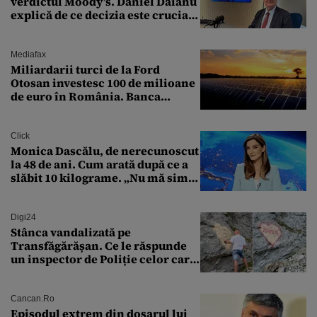
verdictul Moody’s. Daniel Dăianu
explică de ce decizia este crucială
pentru economia României
Mediafax
Miliardarii turci de la Ford
Otosan investesc 100 de milioane
de euro în România. Banca
Transilvania le acordă o
finanțare uriașă
Click
Monica Dascălu, de nerecunoscut
la 48 de ani. Cum arată după ce a
slăbit 10 kilograme. „Nu mă simt
bine în această perioadă”
Digi24
Stânca vandalizată pe
Transfăgărășan. Ce le răspunde
un inspector de Poliție celor care
întreabă: „Dar ce a făcut?”
Cancan.ro
Episodul extrem din dosarul lui