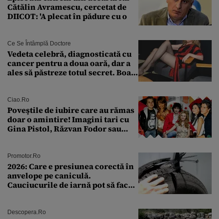
Cătălin Avramescu, cercetat de
DIICOT: 'A plecat în pădure cu o
Ce Se Întâmplă Doctore
Vedeta celebră, diagnosticată cu
cancer pentru a doua oară, dar a
ales să păstreze totul secret. Boala
a fost descoperită la un control de
rutină
Ciao.ro
Poveştile de iubire care au rămas
doar o amintire! Imagini tari cu
Gina Pistol, Răzvan Fodor sau
Andra Măruţă şi foştii parteneri
Promotor.ro
2026: Care e presiunea corectă în
anvelope pe caniculă.
Cauciucurile de iarnă pot să facă
explozie la peste 40°C?
Descopera.ro