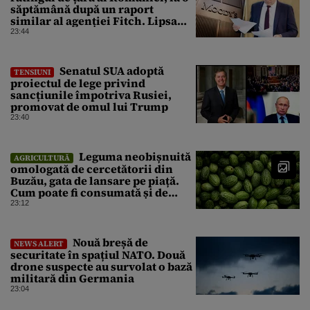
săptămână după un raport
similar al agenției Fitch. Lipsa
unui guvern cu puteri depline,
23:44
principala vulnerabilitate din
raport
Senatul SUA adoptă
TENSIUNI
proiectul de lege privind
sancțiunile împotriva Rusiei,
promovat de omul lui Trump
23:40
Leguma neobișnuită
AGRICULTURĂ
omologată de cercetătorii din
Buzău, gata de lansare pe piață.
Cum poate fi consumată și de
unde provine soiul
23:12
Nouă breșă de
NEWS ALERT
securitate în spațiul NATO. Două
drone suspecte au survolat o bază
militară din Germania
23:04