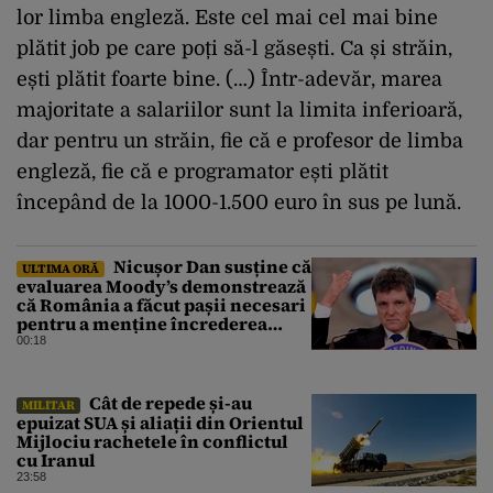
lor limba engleză. Este cel mai cel mai bine
plătit job pe care poți să-l găsești. Ca și străin,
ești plătit foarte bine. (…) Într-adevăr, marea
majoritate a salariilor sunt la limita inferioară,
dar pentru un străin, fie că e profesor de limba
engleză, fie că e programator ești plătit
începând de la 1000-1.500 euro în sus pe lună.
Nicușor Dan susține că
ULTIMA ORĂ
evaluarea Moody’s demonstrează
că România a făcut pașii necesari
pentru a menține încrederea
investitorilor: „Totuși,
00:18
perspectiva rămâne rezervată”
Cât de repede și-au
MILITAR
epuizat SUA și aliații din Orientul
Mijlociu rachetele în conflictul
cu Iranul
23:58