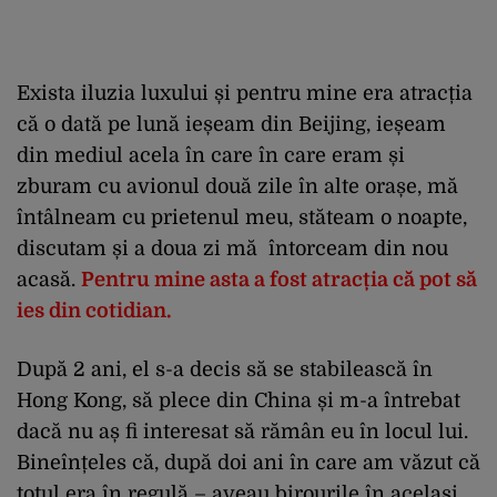
Exista iluzia luxului și pentru mine era atracția
că o dată pe lună ieșeam din Beijing, ieșeam
din mediul acela în care în care eram și
zburam cu avionul două zile în alte orașe, mă
întâlneam cu prietenul meu, stăteam o noapte,
discutam și a doua zi mă întorceam din nou
acasă.
Pentru mine asta a fost atracția că pot să
ies din cotidian.
După 2 ani, el s-a decis să se stabilească în
Hong Kong, să plece din China și m-a întrebat
dacă nu aș fi interesat să rămân eu în locul lui.
Bineînțeles că, după doi ani în care am văzut că
totul era în regulă – aveau birourile în același