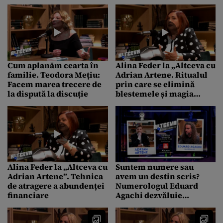
comunicare Teodora
durerea…”
Mețiu
Cum aplanăm cearta în
Alina Feder la „Altceva cu
familie. Teodora Mețiu:
Adrian Artene. Ritualul
Facem marea trecere de
prin care se elimină
la dispută la discuție
blestemele și magia
neagră
Alina Feder la „Altceva cu
Suntem numere sau
Adrian Artene”. Tehnica
avem un destin scris?
de atragere a abundenței
Numerologul Eduard
financiare
Agachi dezvăluie
manualul secret al cifrei
destinului la „Altceva cu