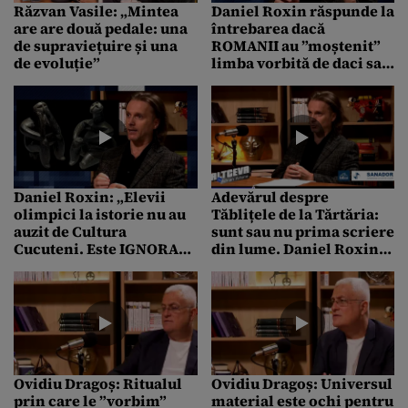
Răzvan Vasile: „Mintea
Daniel Roxin răspunde la
are are două pedale: una
întrebarea dacă
de supraviețuire și una
ROMANII au ”moștenit”
de evoluție”
limba vorbită de daci sau
invers”: Este o exagerare
Daniel Roxin: „Elevii
Adevărul despre
olimpici la istorie nu au
Tăblițele de la Tărtăria:
auzit de Cultura
sunt sau nu prima scriere
Cucuteni. Este IGNORATĂ
din lume. Daniel Roxin:
aproape complet în
„Părerile sunt împărțite”
manualele școlare”
Ovidiu Dragoș: Ritualul
Ovidiu Dragoș: Universul
prin care le ”vorbim”
material este ochi pentru