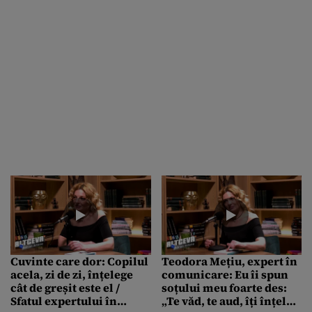
Cuvinte care dor: Copilul
Teodora Mețiu, expert în
acela, zi de zi, înțelege
comunicare: Eu îi spun
cât de greșit este el /
soțului meu foarte des:
Sfatul expertului în
„Te văd, te aud, îți înțeleg