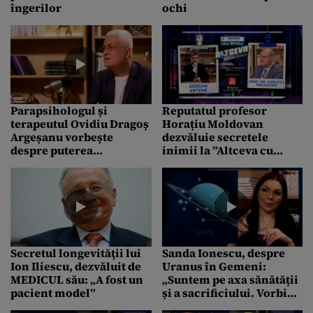
îngerilor
ochi
Parapsihologul și
Reputatul profesor
terapeutul Ovidiu Dragoș
Horațiu Moldovan
Argeșanu vorbește
dezvăluie secretele
despre puterea
inimii la ”Altceva cu
POSTULUI: „Sufletul se
Adrian Artene”: ”Avem
încarcă cu lumină de la
inimi de femei în trupuri
Soare”
de bărbat”
Secretul longevităţii lui
Sanda Ionescu, despre
Ion Iliescu, dezvăluit de
Uranus în Gemeni:
MEDICUL său: „A fost un
„Suntem pe axa sănătății
pacient model”
și a sacrificiului. Vorbim
și de o pandemie. Suntem