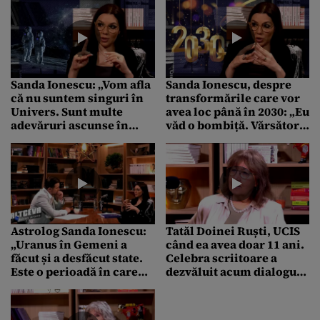
provocați să evoluăm”
Sanda Ionescu: „Vom afla
Sanda Ionescu, despre
că nu suntem singuri în
transformările care vor
Univers. Sunt multe
avea loc până în 2030: „Eu
adevăruri ascunse în
văd o bombiță. Vărsător
istorie. Nu se mai poate
poate să aducă o nouă
trăi în minciună”
formă de conducere”
Astrolog Sanda Ionescu:
Tatăl Doinei Ruști, UCIS
„Uranus în Gemeni a
când ea avea doar 11 ani.
făcut și a desfăcut state.
Celebra scriitoare a
Este o perioadă în care
dezvăluit acum dialogul
ceea ce am semănat, aia
cu unul dintre martorii
vom culege”
crimei care a marcat-o
mereu