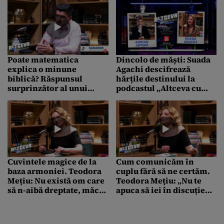
Poate matematica
Dincolo de măști: Suada
explica o minune
Agachi descifrează
biblică? Răspunsul
hărțile destinului la
surprinzător al unui
podcastul „Altceva cu
profesor român din SUA
Adrian Artene”! Cum ne
trădează trăsăturile feței
Cuvintele magice de la
Cum comunicăm în
baza armoniei. Teodora
cuplu fără să ne certăm.
Mețiu: Nu există om care
Teodora Mețiu: „Nu te
să n-aibă dreptate, măcar
apuca să iei în discuție
într-un punct
ieri, alaltăieri, poimâine,
mâine”