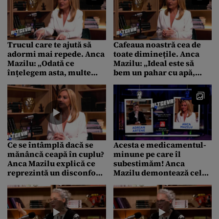
Adrian Artene”
Trucul care te ajută să
Cafeaua noastră cea de
adormi mai repede. Anca
toate diminețile. Anca
Mazilu: „Odată ce
Mazilu: „Ideal este să
înțelegem asta, multe
bem un pahar cu apă,
lucruri se pot modifica
înainte de cafea”
bine în viața noastră”
Ce se întâmplă dacă se
Acesta e medicamentul-
mănâncă ceapă în cuplu?
minune pe care îl
Anca Mazilu explică ce
subestimăm! Anca
reprezintă un disconfort
Mazilu demontează cele
reciproc într-o relație
mai frecvente mituri
despre somn