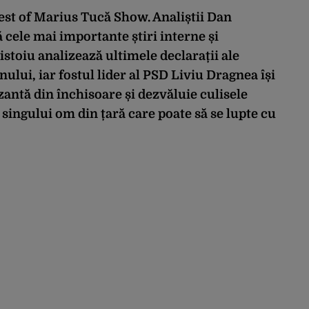
Best of Marius Tucă Show.
Anali
știi
Dan
 cele mai importante
știri interne și
istoiu analizează ultimele declarații ale
lui, iar fostul lider al PSD Liviu Dragnea își
ntă din închisoare și dezvăluie culisele
ea singului om din țară care poate să se lupte cu