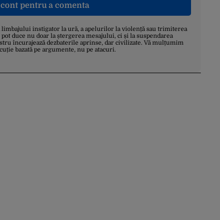
n cont pentru a comenta
a limbajului instigator la ură, a apelurilor la violență sau trimiterea
 pot duce nu doar la ștergerea mesajului, ci și la suspendarea
stru încurajează dezbaterile aprinse, dar civilizate. Vă mulțumim
scuție bazată pe argumente, nu pe atacuri.