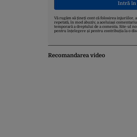
Intră î
Vă rugăm să țineți cont că folosirea injuriilor, 
repetată, în mod abuziv, a aceluiași comentariu
temporară a dreptului de a comenta. Site-ul no
pentru înțelegere și pentru contribuția la o di
Recomandarea video