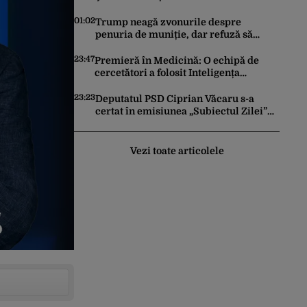
România după ce SRI l-a declarat,
oficial, terorist ISIS
01:02
Trump neagă zvonurile despre
penuria de muniție, dar refuză să
trimită rachete Ucrainei: „Avem și noi
nevoie de rachete”
23:47
Premieră în Medicină: O echipă de
cercetători a folosit Inteligența
Artificială pentru a crea primele
virusuri sintetice la tratarea de E.coli
23:23
Deputatul PSD Ciprian Văcaru s-a
certat în emisiunea „Subiectul Zilei”
cu deputatul USR Cezar Drăgoescu,
deficitul fiind motivul scandalului
Vezi toate articolele