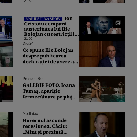
corupției”: „Jumătate
21:30
din banii trimiși se
întorc în UE”
Ion
MARIUS TUCĂ SHOW
Cristoiu compară
austeritatea lui Ilie
Bolojan cu restricțiile
lui Ceaușescu: „Am
21:00
retrăit vremurile
Digi24
tinereții”
Ce spune Ilie Bolojan
despre publicarea
declarației de avere a
partenerei sale de viață
Prosport.ro
GALERIE FOTO. Ioana
Tamaş, apariție
fermecătoare pe plajă!
Reacția Adelinei
Pestrițu când a văzut-o
Mediafax
Guvernul ascunde
recesiunea. Câciu:
„Mint și prezintă