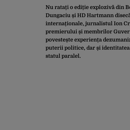
Nu ratați o ediție explozivă din 
Dungaciu și HD Hartmann disecă
internaționale
, jurnali
stul
Ion Cr
premierului și membrilor Guvernu
povestește experiența dezumaniza
puterii politice, dar și identitat
statul paralel.