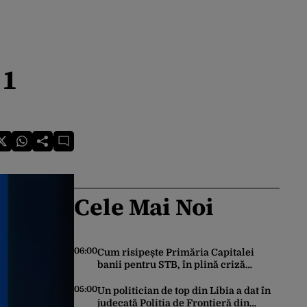
11
Cele Mai Noi
06:00
Cum risipește Primăria Capitalei
banii pentru STB, în plină criză
financiară a societății de transport
05:00
Un politician de top din Libia a dat în
judecată Poliția de Frontieră din