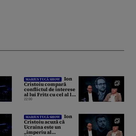
Ion
MARIUS TUCĂ SHOW
Cristoiu compară
conflictul de interese
al lui Fritz cu cel al lui
Iohannis: „Ghinionul
22:00
lui Fritz este că două
instanțe l-au declarat
incompatibil”
Ion
MARIUS TUCĂ SHOW
Cristoiu acuză că
Ucraina este un
„imperiu al