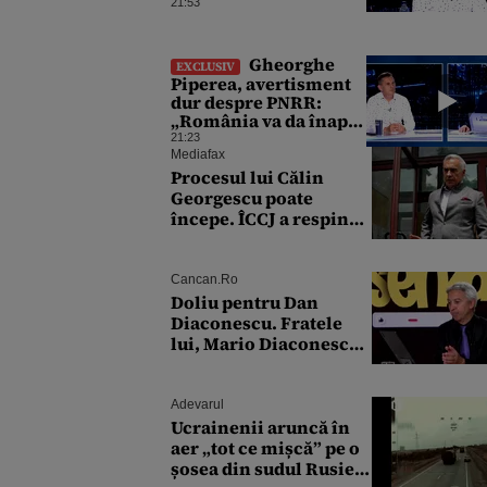
gaz și sobe sub formă
21:53
de certificate de CO2
Gheorghe
EXCLUSIV
Piperea, avertisment
dur despre PNRR:
„România va da înapoi
banii europeni
21:23
neinvestiți în energie,
Mediafax
chiar dacă a închis
Procesul lui Călin
centralele pe
Georgescu poate
cărbune”
începe. ÎCCJ a respins
contestațiile în dosarul
privind lovitura de stat
Cancan.ro
Doliu pentru Dan
Diaconescu. Fratele
lui, Mario Diaconescu,
a încetat din viață la
doar 60 de ani
Adevarul
Ucrainenii aruncă în
aer „tot ce mișcă” pe o
șosea din sudul Rusiei.