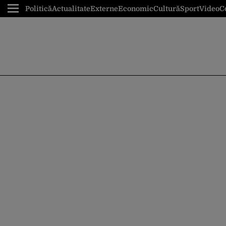
Politică
Actualitate
Externe
Economic
Cultură
Sport
Video
C