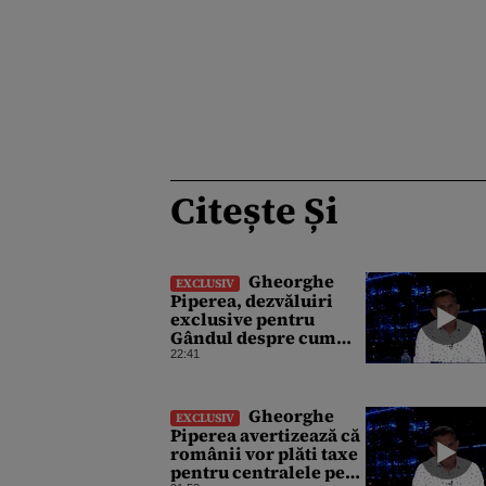
Citește Și
Gheorghe
EXCLUSIV
Piperea, dezvăluiri
exclusive pentru
Gândul despre cum
Ursula von der Leyen,
22:41
Emmanuel Macron și
Zelenski plănuiesc pe
Signal să îl pună „la
Gheorghe
EXCLUSIV
respect” pe Trump
Piperea avertizează că
românii vor plăti taxe
pentru centralele pe